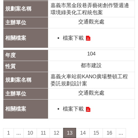
嘉義市黑金段巷弄藝術創作暨週邊
環境綠美化工程統包案
交通觀光處
檔案下載
104
都市建設
嘉義火車站前KANO廣場整頓工程
委託規劃設計案
交通觀光處
檔案下載
1
...
10
11
12
13
14
15
16
...