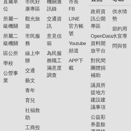
直屬單
市民好
機關通
市長
位
康專區
訊錄
FB
政府資
供水情
所屬一
觀光旅
交通資
LINE
訊公開
勢
級機關
遊
訊
官方帳
專區
節約用
號
所屬二
市民服
意見信
OpenData
水宣導
級機關
務
箱
Youtube
資料開
問與答
頻道
放平台
區公所
線上申
為民服
辦
務職工
APP下
對民間
學校
滿意度
載
團體捐
交通
公營事
調查
補助
業
藝文
議員所
青年
提地方
建設建
育兒
議事項
社福救
公益彩
助
券盈餘
工商投