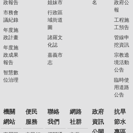
政報告
姐妹市
名
政府公
報
市務會
行政區
議紀錄
域街道
工程施
圖
工預告
年度施
政計畫
諸羅文
管線申
化誌
挖資訊
年度施
政成果
嘉義市
宗教遶
報告
志
境活動
公告
智慧數
位治理
臨時使
用道路
公告
機關
便民
聯絡
網路
政府
抗旱
網站
服務
我們
社群
資訊
節水
公開
專區