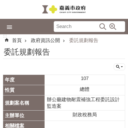
跳到主要內容區塊
:::
市
政
:::
專
首頁
政府資訊公開
委託規劃報告
區
委託規劃報告
城
市
品
牌
107
認
總體
識
辦公廳建物耐震補強工程委託設計
嘉
監造案
義
財政稅務局
新