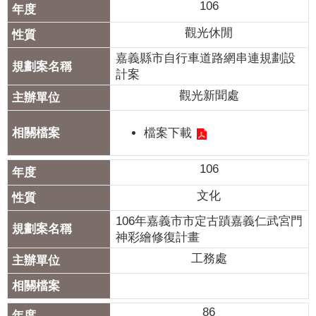
106
我
們
觀光休閒
嘉義縣市自行車道路網串連規劃設
網
計案
路
社
觀光新聞處
群
檔案下載
政
府
106
資
訊
文化
公
106年嘉義市市定古蹟嘉義仁武宮門
開
神彩繪修復計畫
工務處
抗
旱
節
86
水