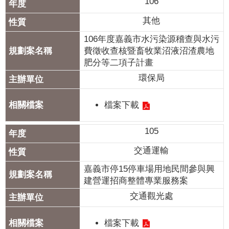
106
政
策
其他
隱
106年度嘉義市水污染源稽查與水污
私
費徵收查核暨畜牧業沼液沼渣農地
權
肥分等二項子計畫
政
環保局
策
檔案下載
資
料
105
開
放
交通運輸
宣
嘉義市停15停車場用地民間參與興
告
建營運招商整體專業服務案
交通觀光處
檔案下載