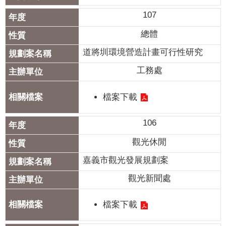
聞
107
活
總體
動
道將圳環境營造計畫可行性研究
公
告
工務處
機
檔案下載
關
網
106
站
觀光休閒
便
嘉義市觀光發展規劃案
民
服
觀光新聞處
務
檔案下載
聯
絡