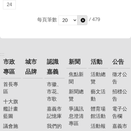
24
/
479
每頁筆數
:::
市政
城市
認識
新聞
活動
公告
專區
品牌
嘉義
焦點新
活動總
徵才公
聞
覽
告
首長專
市徽、
區
市花、
新聞總
藝文活
招標公
市歌
覽
動
告
十大旗
艦計畫
嘉義市
爭議訊
體育場
電子公
藍圖
記憶庫
息澄清
館活動
告欄
專區
議會施
我們的
活動報
嘉義市