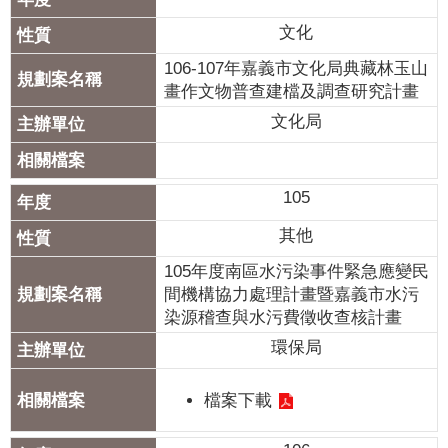
專
文化
區
106-107年嘉義市文化局典藏林玉山
畫作文物普查建檔及調查研究計畫
網
站
文化局
導
覽
105
回
其他
首
頁
105年度南區水污染事件緊急應變民
間機構協力處理計畫暨嘉義市水污
English
染源稽查與水污費徵收查核計畫
環保局
資
訊
檔案下載
安
全