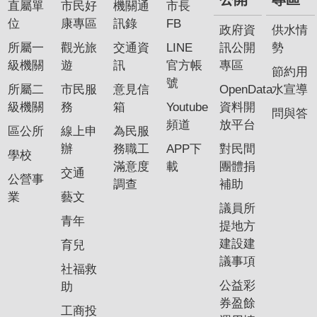
直屬單
市民好
機關通
市長
位
康專區
訊錄
FB
政府資
供水情
所屬一
觀光旅
交通資
LINE
訊公開
勢
級機關
遊
訊
官方帳
專區
節約用
號
所屬二
市民服
意見信
OpenData
水宣導
級機關
務
箱
Youtube
資料開
問與答
頻道
放平台
區公所
線上申
為民服
辦
務職工
APP下
對民間
學校
滿意度
載
團體捐
交通
公營事
調查
補助
業
藝文
議員所
青年
提地方
建設建
育兒
議事項
社福救
公益彩
助
券盈餘
工商投