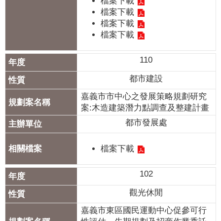
檔案下載
我
檔案下載
們
檔案下載
檔案下載
網
路
110
社
群
都市建設
嘉義市市中心之發展策略規劃研究
政
案:木造建築潛力點調查及整建計畫
府
都市發展處
資
訊
公
檔案下載
開
102
抗
觀光休閒
旱
節
嘉義市東區國民運動中心促參可行
水