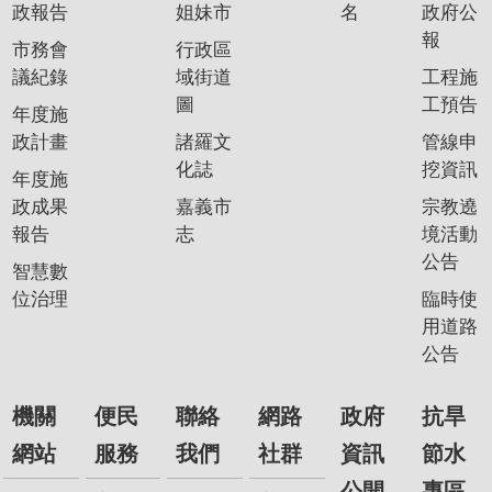
政報告
姐妹市
名
政府公
報
市務會
行政區
議紀錄
域街道
工程施
圖
工預告
年度施
政計畫
諸羅文
管線申
化誌
挖資訊
年度施
政成果
嘉義市
宗教遶
報告
志
境活動
公告
智慧數
位治理
臨時使
用道路
公告
機關
便民
聯絡
網路
政府
抗旱
網站
服務
我們
社群
資訊
節水
公開
專區