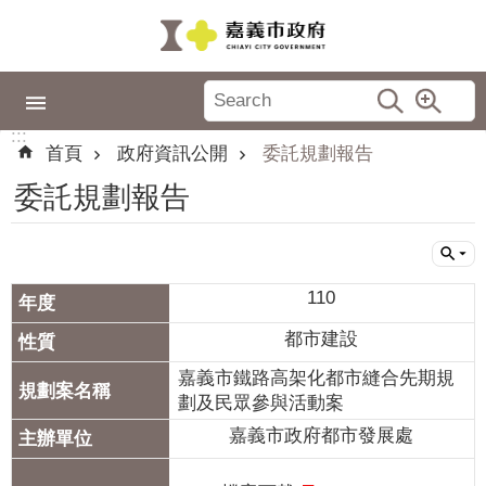
跳到主要內容區塊
:::
市
政
:::
專
首頁
政府資訊公開
委託規劃報告
區
委託規劃報告
城
市
品
牌
110
認
都市建設
識
嘉義市鐵路高架化都市縫合先期規
嘉
劃及民眾參與活動案
義
嘉義市政府都市發展處
新