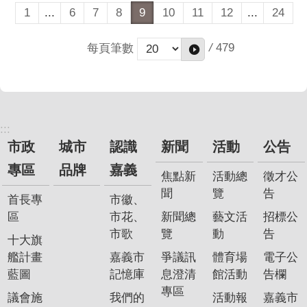
1
...
6
7
8
9
10
11
12
...
24
/
479
每頁筆數
:::
市政
城市
認識
新聞
活動
公告
專區
品牌
嘉義
焦點新
活動總
徵才公
聞
覽
告
首長專
市徽、
區
市花、
新聞總
藝文活
招標公
市歌
覽
動
告
十大旗
艦計畫
嘉義市
爭議訊
體育場
電子公
藍圖
記憶庫
息澄清
館活動
告欄
專區
議會施
我們的
活動報
嘉義市