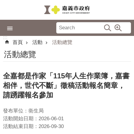
跳到主要內容區塊
:::
市
政
:::
專
首頁
活動
活動總覽
區
活動總覽
城
市
品
全嘉都是作家「115年人生作業簿，嘉書
牌
相伴，世代不斷」徵稿活動報名簡章，
認
請踴躍報名參加
識
嘉
發布單位：衛生局
義
活動開始日期：2026-06-01
活動結束日期：2026-09-30
新