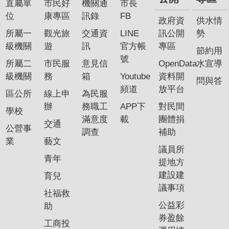
直屬單
市民好
機關通
市長
位
康專區
訊錄
FB
政府資
供水情
所屬一
觀光旅
交通資
LINE
訊公開
勢
級機關
遊
訊
官方帳
專區
節約用
號
所屬二
市民服
意見信
OpenData
水宣導
級機關
務
箱
Youtube
資料開
問與答
頻道
放平台
區公所
線上申
為民服
辦
務職工
APP下
對民間
學校
滿意度
載
團體捐
交通
公營事
調查
補助
業
藝文
議員所
青年
提地方
建設建
育兒
議事項
社福救
公益彩
助
券盈餘
工商投