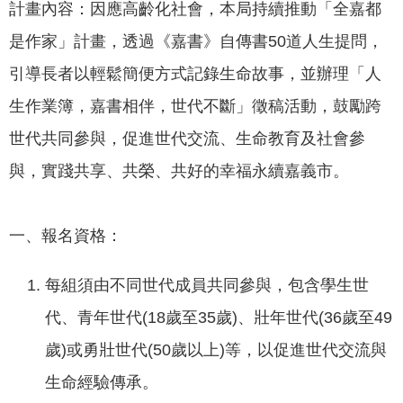
聞
計畫內容：因應高齡化社會，本局持續推動「全嘉都
是作家」計畫，透過《嘉書》自傳書50道人生提問，
活
動
引導長者以輕鬆簡便方式記錄生命故事，並辦理「人
公
生作業簿，嘉書相伴，世代不斷」徵稿活動，鼓勵跨
告
世代共同參與，促進世代交流、生命教育及社會參
機
與，實踐共享、共榮、共好的幸福永續嘉義市。
關
網
站
一、報名資格：
便
每組須由不同世代成員共同參與，包含學生世
民
服
代、青年世代(18歲至35歲)、壯年世代(36歲至49
務
歲)或勇壯世代(50歲以上)等，以促進世代交流與
聯
生命經驗傳承。
絡