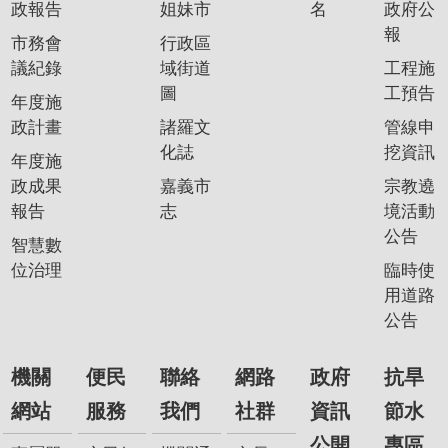
政報告
姐妹市
名
政府公
報
市務會
行政區
議紀錄
域街道
工程施
圖
工預告
年度施
政計畫
諸羅文
管線申
化誌
挖資訊
年度施
政成果
嘉義市
宗教遶
報告
志
境活動
公告
智慧數
位治理
臨時使
用道路
公告
機關
便民
聯絡
網路
政府
抗旱
網站
服務
我們
社群
資訊
節水
公開
專區