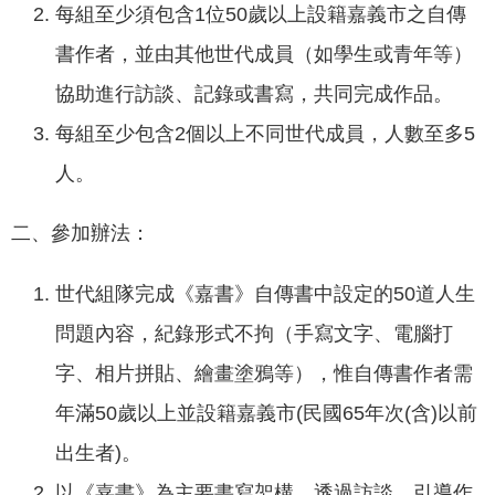
每組至少須包含1位50歲以上設籍嘉義市之自傳
我
們
書作者，並由其他世代成員（如學生或青年等）
協助進行訪談、記錄或書寫，共同完成作品。
網
路
每組至少包含2個以上不同世代成員，人數至多5
社
人。
群
政
二、參加辦法：
府
資
世代組隊完成《嘉書》自傳書中設定的50道人生
訊
問題內容，紀錄形式不拘（手寫文字、電腦打
公
開
字、相片拼貼、繪畫塗鴉等），惟自傳書作者需
抗
年滿50歲以上並設籍嘉義市(民國65年次(含)以前
旱
出生者)。
節
水
以《嘉書》為主要書寫架構，透過訪談、引導作