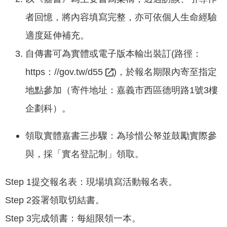
專
者回憶，將內容填寫完整，亦可依個人生命經驗
區
適度延伸補充。
網
自傳書可為實體或電子版本輸出裝訂(路徑：
站
https：//gov.tw/d55
)，於報名期限內寄至指定
導
覽
地點參加（寄件地址：嘉義市西區德明路1號3樓
回
企劃科）。
首
頁
領取實體嘉書三步驟：為珍惜公帑並鼓勵實際參
English
與，採「實名登記制」領取。
資
Step 1提交報名表：現場填寫活動報名表。
訊
Step 2簽署領取切結書。
安
全
Step 3完成領書：每組限領一本。