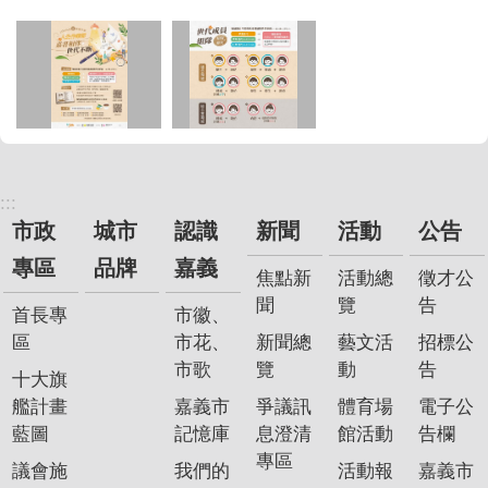
:::
市政
城市
認識
新聞
活動
公告
專區
品牌
嘉義
焦點新
活動總
徵才公
聞
覽
告
首長專
市徽、
區
市花、
新聞總
藝文活
招標公
市歌
覽
動
告
十大旗
艦計畫
嘉義市
爭議訊
體育場
電子公
藍圖
記憶庫
息澄清
館活動
告欄
專區
議會施
我們的
活動報
嘉義市