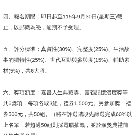
政
策
四、報名期限：即日起至115年9月30日(星期三)截
隱
止，以郵戳為憑，逾期不予受理。
私
權
政
五、評分標準：真實性(30%)、完整度(25%)、生活故
策
事的獨特性(25%)、世代互動與參與度(15%)、輔助素
資
材(5%)，共6大項。
料
開
放
六、獎項額度：嘉書人生典藏獎、嘉義記憶溫度獎等
宣
告
共6獎項，每項各取3組，禮券1,500元。另參加獎：禮
券500元，共50組。（將在評選階段先篩選完成60%以
上名單，若超過50組則採電腦抽籤，並於頒獎典禮前