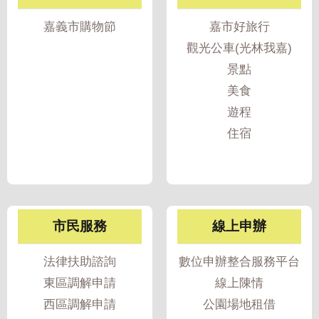
我
嘉義市購物節
嘉市好旅行
們
觀光公車(光林我嘉)
網
景點
路
美食
社
遊程
群
住宿
政
府
資
訊
公
市民服務
線上申辦
開
法律扶助諮詢
數位申辦整合服務平台
抗
旱
東區調解申請
線上陳情
節
西區調解申請
公園場地租借
水