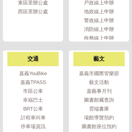
東區里辦公處
戶政線上申辦
專
西區里辦公處
地政線上申辦
區
警政線上申辦
網
消防線上申辦
站
稅務線上申辦
導
覽
交通
藝文
回
首
嘉義YouBike
嘉義市國際管樂節
頁
嘉義TPASS
藝文活動
English
市區公車
嘉藝事月刊
幸福巴士
圖書館藏查詢
資
BRT公車
雲端書庫
訊
計程車叫車
場館導覽預約
安
全
停車場資訊
圖書館座位預約