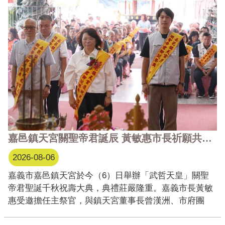
嘉邑鎮天宮關聖帝君誕辰 黃敏惠市長祈願共創城市幸福
2026-08-06
嘉義市嘉邑鎮天宮於今（6）日舉辦「武哲天皇」關聖
帝君聖誕千秋祝壽大典，典禮莊嚴隆重。嘉義市長黃敏
惠受邀擔任主祭官，與鎮天宮董事長曾漢洲、市府團
隊、民意代表暨地方各界代表共同上香、獻禮祈福。眾