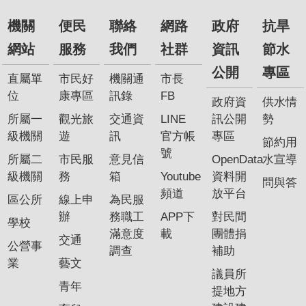
機關
便民
聯絡
網路
政府
抗旱
網站
服務
我們
社群
資訊
節水
公開
專區
直屬單
市民好
機關通
市長
位
康專區
訊錄
FB
政府資
供水情
所屬一
觀光旅
交通資
LINE
訊公開
勢
級機關
遊
訊
官方帳
專區
節約用
號
所屬二
市民服
意見信
OpenData
水宣導
級機關
務
箱
Youtube
資料開
問與答
頻道
放平台
區公所
線上申
為民服
辦
務職工
APP下
對民間
學校
滿意度
載
團體捐
交通
公營事
調查
補助
業
藝文
議員所
青年
提地方