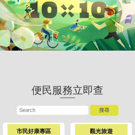
聞
活
動
公
告
機
關
網
站
便民服務立即查
便
民
服
務
聯
市民好康專區
觀光旅遊
絡