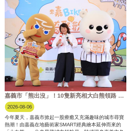
人依循傳統祭典儀軌，虔敬行上香、初獻、亞獻及終獻
禮，並於恭讀祝文後焚香化祝，祈求市運昌隆、市民平
安健康。 ...更多
嘉義市「熊出沒」！10隻新亮相大白熊領路 帶你解鎖城市景點
2026-08-06
今年夏天，嘉義市掀起一股療癒又充滿趣味的城市尋寶
熱潮！由嘉義在地藝術家SMART經典繪本延伸而來的