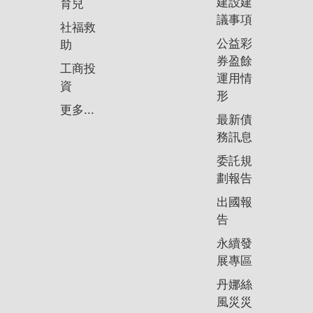
建設建
育兒
議事項
社福救
公益彩
助
券盈餘
工商投
運用情
資
形
更多...
最新債
務訊息
委託規
劃報告
出國報
告
永續發
展專區
丹娜絲
風災災