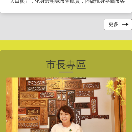
「大白熊」，化身最萌城市領航員，陸續現身嘉義市各
大景點。隨著嘉義市長黃敏惠日前驚喜公開「熊熊抵
嘉」地圖，宣告10隻新造型大白熊加入「城市觀光大
使」的陣容，再次為「尋找大白熊」的熱潮加溫，吸引
更多
民眾紛紛在社 ...更多
市長專區