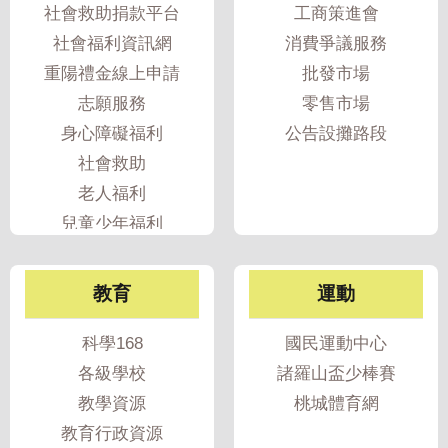
社會救助捐款平台
工商策進會
社會福利資訊網
消費爭議服務
重陽禮金線上申請
批發市場
志願服務
零售市場
身心障礙福利
公告設攤路段
社會救助
老人福利
兒童少年福利
婦女福利
家暴性侵防治
教育
運動
性騷擾防治
遊民服務
科學168
國民運動中心
各級學校
諸羅山盃少棒賽
教學資源
桃城體育網
教育行政資源