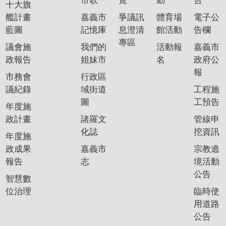
市歌
覽
動
告
十大旗
艦計畫
嘉義市
爭議訊
體育場
電子公
藍圖
記憶庫
息澄清
館活動
告欄
專區
議會施
我們的
活動報
嘉義市
政報告
姐妹市
名
政府公
報
市務會
行政區
議紀錄
域街道
工程施
圖
工預告
年度施
政計畫
諸羅文
管線申
化誌
挖資訊
年度施
政成果
嘉義市
宗教遶
報告
志
境活動
公告
智慧數
位治理
臨時使
用道路
公告