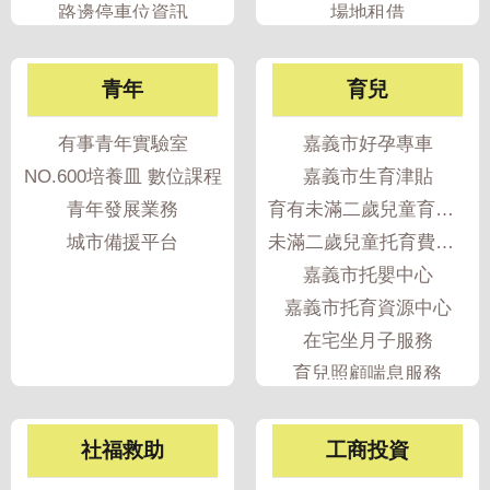
政
路邊停車位資訊
場地租借
策
停車欠費查詢
隱
青年
育兒
私
權
有事青年實驗室
嘉義市好孕專車
政
NO.600培養皿 數位課程
嘉義市生育津貼
策
青年發展業務
育有未滿二歲兒童育兒津貼
資
城市備援平台
未滿二歲兒童托育費用補助
料
嘉義市托嬰中心
開
嘉義市托育資源中心
放
在宅坐月子服務
宣
告
育兒照顧喘息服務
育兒指導服務
產後媽媽多元支持培力服務
社福救助
工商投資