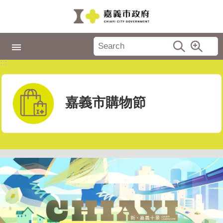
跳到主要內容區塊
:::
市
政
:::
專
區
城
嘉義市購物節
市
品
牌
認
識
嘉
義
新