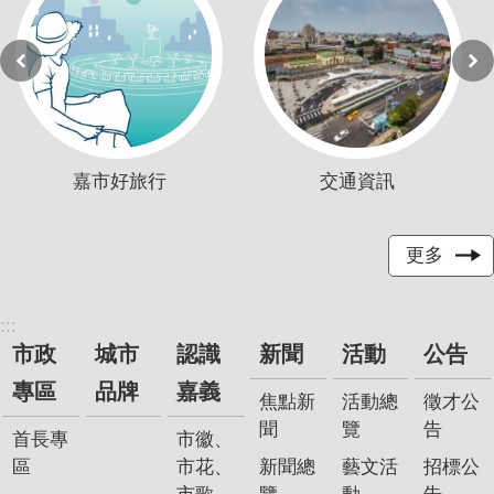
嘉市好旅行
交通資訊
更多
:::
市政
城市
認識
新聞
活動
公告
專區
品牌
嘉義
焦點新
活動總
徵才公
聞
覽
告
首長專
市徽、
區
市花、
新聞總
藝文活
招標公