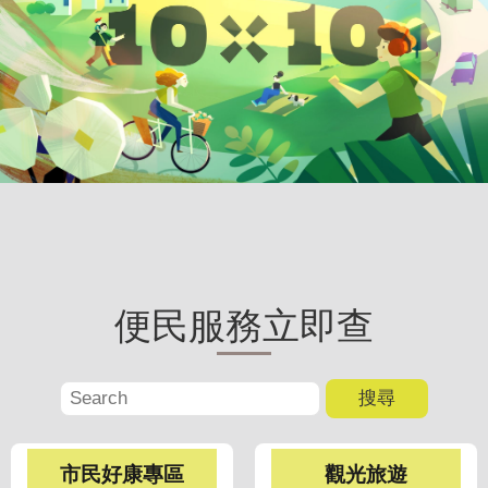
聞
活
動
公
告
機
關
網
站
便民服務立即查
便
民
服
務
聯
市民好康專區
觀光旅遊
絡