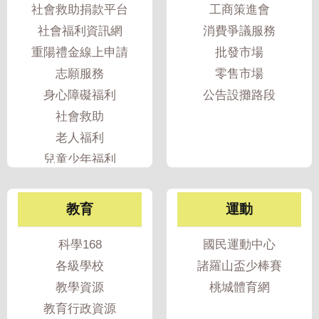
社會救助捐款平台
工商策進會
社會福利資訊網
消費爭議服務
重陽禮金線上申請
批發市場
志願服務
零售市場
身心障礙福利
公告設攤路段
社會救助
老人福利
兒童少年福利
婦女福利
家暴性侵防治
教育
運動
性騷擾防治
遊民服務
科學168
國民運動中心
各級學校
諸羅山盃少棒賽
教學資源
桃城體育網
教育行政資源