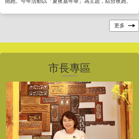
開跑。今年活動以「夏夜嘉年華」為主題，結合夜跑、
光影、音樂及親子互動體驗，嘉義市長黃敏惠為熱鬧賽
事鳴槍宣布開賽，並預告11月1日雙潭馬拉松菁英賽將
接續登場，邀請國內外好手齊聚嘉義、同場較勁。 ...更
更多
多
市長專區