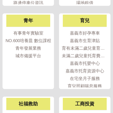
政
路邊停車位資訊
場地租借
策
停車欠費查詢
隱
青年
育兒
私
權
有事青年實驗室
嘉義市好孕專車
政
NO.600培養皿 數位課程
嘉義市生育津貼
策
青年發展業務
育有未滿二歲兒童育兒津貼
資
城市備援平台
未滿二歲兒童托育費用補助
料
嘉義市托嬰中心
開
嘉義市托育資源中心
放
在宅坐月子服務
宣
告
育兒照顧喘息服務
育兒指導服務
產後媽媽多元支持培力服務
社福救助
工商投資