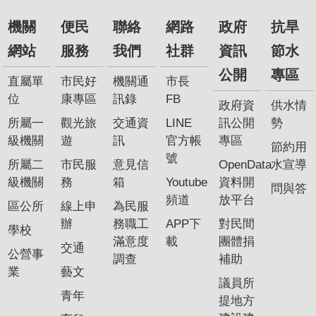
機關
便民
聯絡
網路
政府
抗旱
網站
服務
我們
社群
資訊
節水
公開
專區
直屬單
市民好
機關通
市長
位
康專區
訊錄
FB
政府資
供水情
所屬一
觀光旅
交通資
LINE
訊公開
勢
級機關
遊
訊
官方帳
專區
節約用
號
所屬二
市民服
意見信
OpenData
水宣導
級機關
務
箱
Youtube
資料開
問與答
頻道
放平台
區公所
線上申
為民服
辦
務職工
APP下
對民間
學校
滿意度
載
團體捐
交通
公營事
調查
補助
業
藝文
議員所
青年
提地方