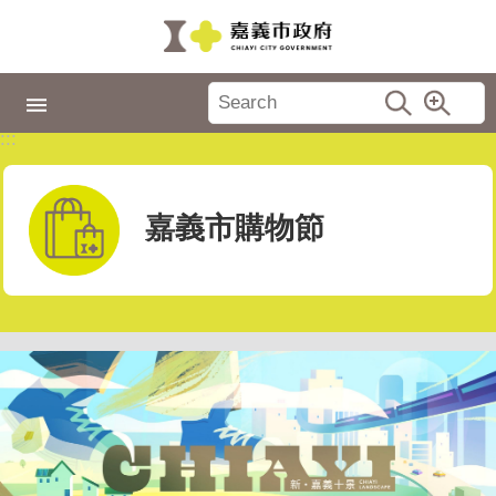
跳到主要內容區塊
:::
市
政
:::
專
區
城
嘉義市購物節
市
品
牌
認
識
嘉
義
新