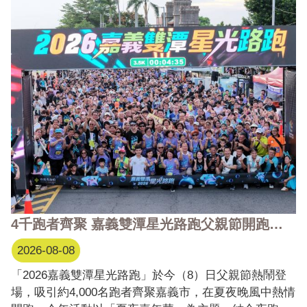
轉身成為帶領者，延續青年經驗傳承。嘉義市長黃敏惠
也以「社團大學姐」身分到場，勉勵青年在交流與實踐
中勇 ...更多
4千跑者齊聚 嘉義雙潭星光路跑父親節開跑！黃敏惠市長預告11月迎雙潭馬拉松菁英賽
2026-08-08
「2026嘉義雙潭星光路跑」於今（8）日父親節熱鬧登
場，吸引約4,000名跑者齊聚嘉義市，在夏夜晚風中熱情