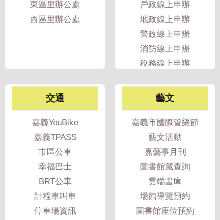
東區里辦公處
戶政線上申辦
專
西區里辦公處
地政線上申辦
區
警政線上申辦
網
消防線上申辦
站
稅務線上申辦
導
覽
交通
藝文
回
首
嘉義YouBike
嘉義市國際管樂節
頁
嘉義TPASS
藝文活動
English
市區公車
嘉藝事月刊
幸福巴士
圖書館藏查詢
資
BRT公車
雲端書庫
訊
計程車叫車
場館導覽預約
安
全
停車場資訊
圖書館座位預約