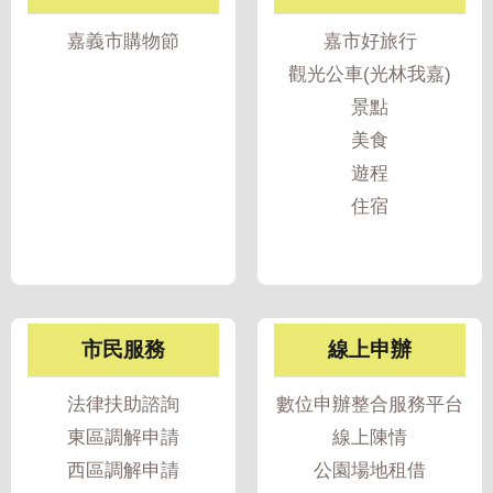
我
嘉義市購物節
嘉市好旅行
們
觀光公車(光林我嘉)
網
景點
路
美食
社
遊程
群
住宿
政
府
資
訊
公
市民服務
線上申辦
開
法律扶助諮詢
數位申辦整合服務平台
抗
旱
東區調解申請
線上陳情
節
西區調解申請
公園場地租借
水