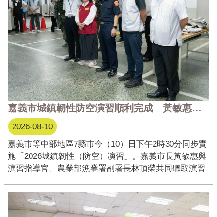
嘉義市城鎮韌性防空演習順利完成 黃敏惠市長：居安思危、提升城市應變能力
2026-08-10
嘉義市等中部地區7縣市今（10）日下午2時30分同步實
施「2026城鎮韌性（防空）演習」。嘉義市長黃敏惠與
演習指導官、農業部漁業署副署長林頂榮共同聽取演習
簡報，並視察警報傳遞與發放、疏散避難、交通及其他
必要管制，以及通訊網路受阻等演練情形。 黃敏惠市
長與林頂榮副署長共同前往 ...更多