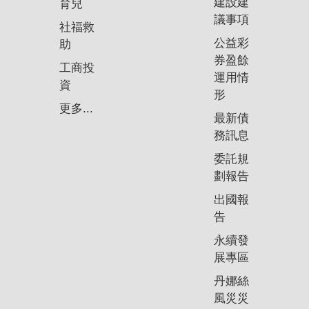
建設建
育兒
議事項
社福救
公益彩
助
券盈餘
工商投
運用情
資
形
更多...
最新債
務訊息
委託規
劃報告
出國報
告
永續發
展專區
丹娜絲
風災災