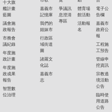
市歌
覽
動
告
十大旗
艦計畫
嘉義市
爭議訊
體育場
電子公
藍圖
記憶庫
息澄清
館活動
告欄
專區
議會施
我們的
活動報
嘉義市
政報告
姐妹市
名
政府公
報
市務會
行政區
議紀錄
域街道
工程施
圖
工預告
年度施
政計畫
諸羅文
管線申
化誌
挖資訊
年度施
政成果
嘉義市
宗教遶
報告
志
境活動
公告
智慧數
位治理
臨時使
用道路
公告