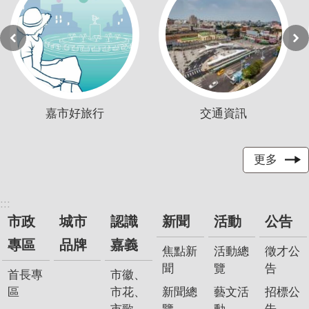
嘉市好旅行
交通資訊
更多
:::
市政
城市
認識
新聞
活動
公告
專區
品牌
嘉義
焦點新
活動總
徵才公
聞
覽
告
首長專
市徽、
區
市花、
新聞總
藝文活
招標公