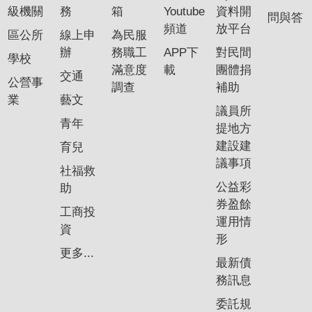
政
級機關
務
箱
Youtube
資料開
問與答
策
頻道
放平台
區公所
線上申
為民服
隱
辦
務職工
APP下
對民間
學校
私
滿意度
載
團體捐
交通
公營事
權
調查
補助
業
藝文
政
議員所
策
青年
提地方
建設建
育兒
資
議事項
料
社福救
開
公益彩
助
放
券盈餘
工商投
宣
運用情
資
告
形
更多...
最新債
務訊息
委託規