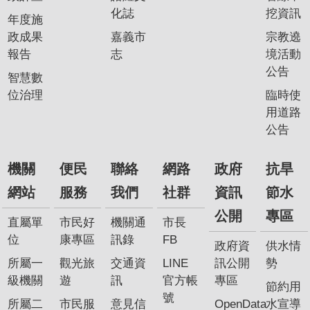
專
化誌
挖資訊
年度施
區
政成果
嘉義市
宗教遶
報告
志
境活動
網
公告
智慧數
站
位治理
臨時使
導
用道路
覽
公告
回
首
機關
便民
聯絡
網路
政府
抗旱
頁
網站
服務
我們
社群
資訊
節水
English
公開
專區
直屬單
市民好
機關通
市長
位
康專區
訊錄
FB
資
政府資
供水情
訊
所屬一
觀光旅
交通資
LINE
訊公開
勢
安
級機關
遊
訊
官方帳
專區
節約用
全
號
所屬二
市民服
意見信
OpenData
水宣導