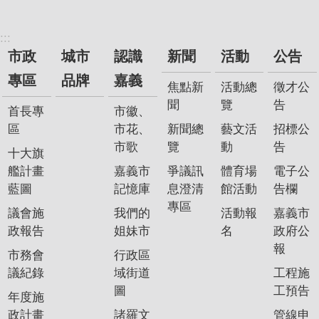
我
們
:::
市政
城市
認識
新聞
活動
公告
網
路
專區
品牌
嘉義
焦點新
活動總
徵才公
社
聞
覽
告
首長專
市徽、
群
區
市花、
新聞總
藝文活
招標公
政
市歌
覽
動
告
十大旗
府
艦計畫
嘉義市
爭議訊
體育場
電子公
資
藍圖
記憶庫
息澄清
館活動
告欄
訊
專區
議會施
我們的
活動報
嘉義市
公
政報告
姐妹市
名
政府公
開
報
市務會
行政區
抗
議紀錄
域街道
工程施
旱
圖
工預告
節
年度施
水
政計畫
諸羅文
管線申