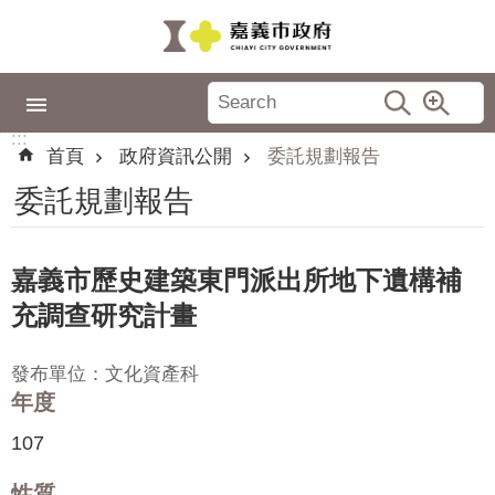
跳到主要內容區塊
:::
市
政
:::
專
首頁
政府資訊公開
委託規劃報告
區
委託規劃報告
城
市
品
嘉義市歷史建築東門派出所地下遺構補
牌
充調查研究計畫
認
識
發布單位：文化資產科
嘉
年度
義
107
新
性質