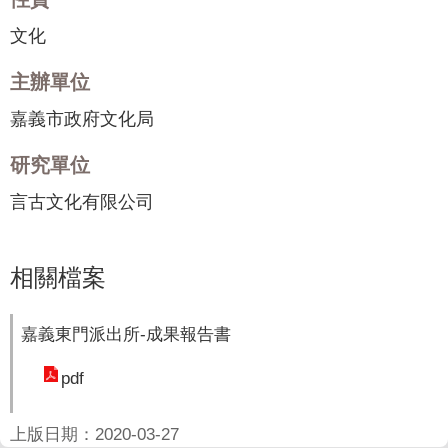
聞
文化
活
動
主辦單位
公
嘉義市政府文化局
告
研究單位
機
言古文化有限公司
關
網
站
相關檔案
便
民
嘉義東門派出所-成果報告書
服
務
pdf
聯
上版日期：2020-03-27
絡