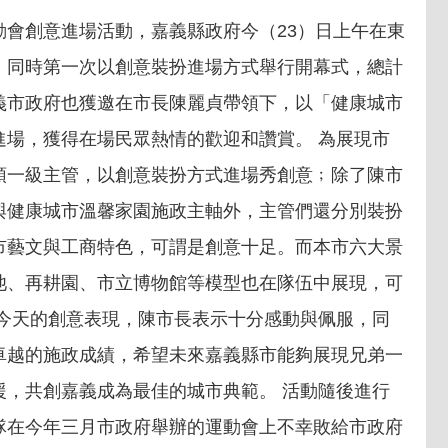
會創意進場活動，嘉義縣政府今（23）日上午在東
，同時第一次以創意裝扮進場方式舉行開幕式，總計
義市政府也獲邀在市長陳麗貞帶領下，以「健康城市
進場，獲得在場民眾熱情的歡迎和讚賞。 為展現市
領一級主管，以創意裝扮方式進場秀創意﹔除了陳市
與健康城市溫馨家園施政主軸外，主管們還分別裝扮
市藝文與工商特色，可謂是創意十足。而本市六大景
池、再耕園、市立博物館等模型也在隊伍中展現，可
仁今天的創意表現，陳市長表示十分感動與佩服，同
卓越的施政成績，希望未來嘉義縣市能夠展現兄弟一
援，共創嘉義成為最佳的城市典範。 活動隨後進行
隊在今年三月市政府舉辦的運動會上不幸敗給市政府