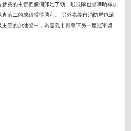
方參賽的主管們個個卯足了勁，啦啦隊也聲嘶吶喊加
以直落二的成績獲得勝利。 另外嘉義市消防局也派
級主管的加油聲中，為嘉義市再奪下另一座冠軍獎