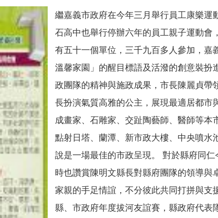
繼嘉義市政府在今年三月舉行員工康樂運動
石高中也舉行停辦六年的員工親子運動會
有五十一個單位，三千九百多人參加，嘉
溫馨家園」的醒目標語及活潑的創意裝扮
政團隊的精神與施政成果，市長陳麗貞帶
長扮演氣質高雅的公主，展現最適居都市
成畫家、石雕家、交趾陶藝師、醫師等本
點射日塔、蘭潭、新市政大樓、中央噴水
說是一場最佳的市政呈現。 對於縣府同
時也讚賞陳明文縣長對縣府團隊的領導與
家親的手足情誼，不分彼此共同打拼與支
縣、市政府年度拔河友誼賽，縣政府代表