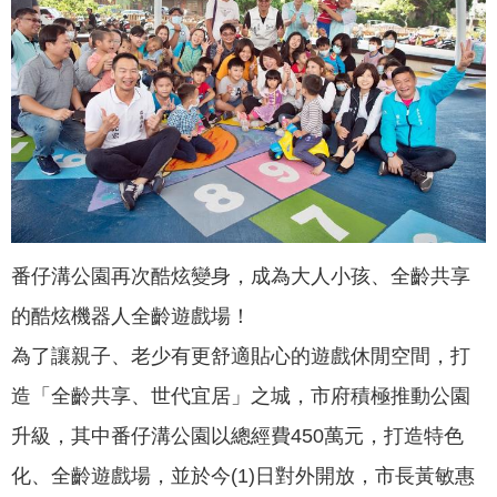
聞
活
動
公
告
機
關
網
番仔溝公園再次酷炫變身，成為大人小孩、全齡共享
站
的酷炫機器人全齡遊戲場！
便
為了讓親子、老少有更舒適貼心的遊戲休閒空間，打
民
服
造「全齡共享、世代宜居」之城，市府積極推動公園
務
升級，其中番仔溝公園以總經費450萬元，打造特色
聯
化、全齡遊戲場，並於今(1)日對外開放，市長黃敏惠
絡