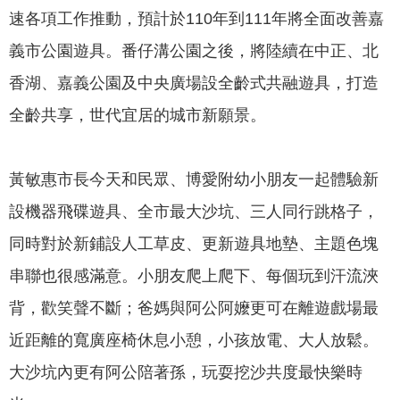
政
速各項工作推動，預計於110年到111年將全面改善嘉
策
義市公園遊具。番仔溝公園之後，將陸續在中正、北
隱
香湖、嘉義公園及中央廣場設全齡式共融遊具，打造
私
權
全齡共享，世代宜居的城市新願景。
政
策
黃敏惠市長今天和民眾、博愛附幼小朋友一起體驗新
資
設機器飛碟遊具、全市最大沙坑、三人同行跳格子，
料
開
同時對於新鋪設人工草皮、更新遊具地墊、主題色塊
放
串聯也很感滿意。小朋友爬上爬下、每個玩到汗流浹
宣
告
背，歡笑聲不斷；爸媽與阿公阿嬤更可在離遊戲場最
近距離的寬廣座椅休息小憩，小孩放電、大人放鬆。
大沙坑內更有阿公陪著孫，玩耍挖沙共度最快樂時