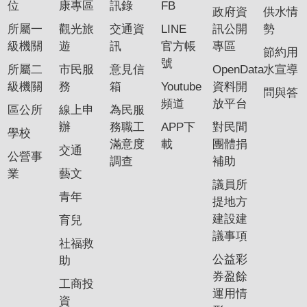
位
康專區
訊錄
FB
政府資
供水情
所屬一
觀光旅
交通資
LINE
訊公開
勢
級機關
遊
訊
官方帳
專區
節約用
號
所屬二
市民服
意見信
OpenData
水宣導
級機關
務
箱
Youtube
資料開
問與答
頻道
放平台
區公所
線上申
為民服
辦
務職工
APP下
對民間
學校
滿意度
載
團體捐
交通
公營事
調查
補助
業
藝文
議員所
青年
提地方
建設建
育兒
議事項
社福救
公益彩
助
券盈餘
工商投
運用情
資