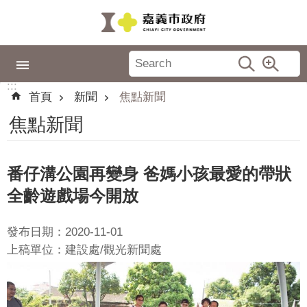
跳到主要內容區塊
:::
市
政
:::
專
首頁
新聞
焦點新聞
區
焦點新聞
城
市
品
番仔溝公園再變身 爸媽小孩最愛的帶狀
牌
全齡遊戲場今開放
認
識
發布日期：2020-11-01
嘉
上稿單位：建設處/觀光新聞處
義
新