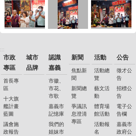
:::
市政
城市
認識
新聞
活動
公告
專區
品牌
嘉義
焦點新
活動總
徵才公
聞
覽
告
首長專
市徽、
區
市花、
新聞總
藝文活
招標公
市歌
覽
動
告
十大旗
艦計畫
嘉義市
爭議訊
體育場
電子公
藍圖
記憶庫
息澄清
館活動
告欄
專區
議會施
我們的
活動報
嘉義市
政報告
姐妹市
名
政府公