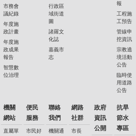
報
市務會
行政區
議紀錄
域街道
工程施
圖
工預告
年度施
政計畫
諸羅文
管線申
化誌
挖資訊
年度施
政成果
嘉義市
宗教遶
報告
志
境活動
公告
智慧數
位治理
臨時使
用道路
公告
機關
便民
聯絡
網路
政府
抗旱
網站
服務
我們
社群
資訊
節水
公開
專區
直屬單
市民好
機關通
市長