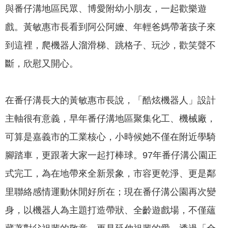
與番仔溝地區民眾、博愛附幼小朋友，一起歡樂遊
我
們
戲。黃敏惠市長看到阿公阿嬤、年輕爸媽帶著孩子來
網
到這裡，爬機器人溜滑梯、跳格子、玩沙，歡笑聲不
路
斷，欣慰又開心。
社
群
在番仔溝長大的黃敏惠市長說，「酷炫機器人」設計
政
府
主軸很有意義，早年番仔溝地區聚集化工、機械廠，
資
可算是嘉義市的工業核心，小時候她不僅在附近學騎
訊
公
腳踏車，更跟著大家一起打棒球。97年番仔溝公園正
開
式完工，為在地帶來全新景象，市容更乾淨、更是鄰
抗
里聯絡感情運動休閒好所在；現在番仔溝公園再次變
旱
身，以機器人為主題打造帶狀、全齡遊戲場，不僅蘊
節
水