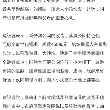
藏著對父祖輩的敬意，更是延伸祖輩的愛，透過「全
專
齡共享遊戲場」的體貼，讓大人小孩快樂一起玩，同
區
時也是市府照顧年輕父母的重要心意。
網
站
導
建設處表示，番仔溝公園的改造，落實公園特色化，
覽
照顧全齡世代需求。經費450萬元、酷炫機器人主題與
回
步道，以飛碟遊具、大沙坑、跳格子等串聯整個帶狀
首
全齡遊戲場；同時番仔溝公園位於垂楊大橋下，透過
頁
橋梁的遮蔽，讓整座遊戲場能遮蔭、遮雨，玩起來更
English
舒適；夜間加強照明，讓大小朋友白天晚上都開心。
資
訊
建設處說，嘉義市全齡式場域及兒童遊具的改造正積
安
全
極推進中，市府借重專業團隊以及聆聽各的聲音，加