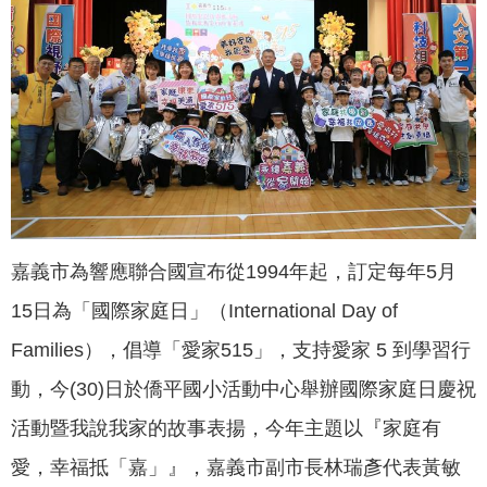
聞
活
動
公
告
機
關
網
嘉義市為響應聯合國宣布從1994年起，訂定每年5月
站
15日為「國際家庭日」（International Day of
便
Families），倡導「愛家515」，支持愛家 5 到學習行
民
服
動，今(30)日於僑平國小活動中心舉辦國際家庭日慶祝
務
活動暨我說我家的故事表揚，今年主題以『家庭有
聯
愛，幸福抵「嘉」』，嘉義市副市長林瑞彥代表黃敏
絡