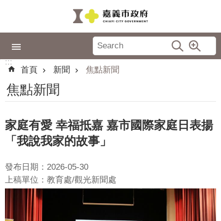
跳到主要內容區塊
:::
市
政
:::
專
首頁
新聞
焦點新聞
區
焦點新聞
城
市
品
家庭有愛 幸福抵嘉 嘉市國際家庭日表揚
牌
「我說我家的故事」
認
識
發布日期：2026-05-30
嘉
上稿單位：教育處/觀光新聞處
義
新