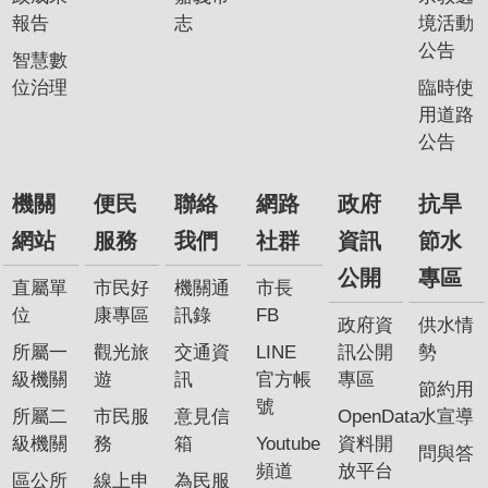
報告
志
境活動
公告
智慧數
位治理
臨時使
用道路
公告
機關
便民
聯絡
網路
政府
抗旱
網站
服務
我們
社群
資訊
節水
公開
專區
直屬單
市民好
機關通
市長
位
康專區
訊錄
FB
政府資
供水情
所屬一
觀光旅
交通資
LINE
訊公開
勢
級機關
遊
訊
官方帳
專區
節約用
號
所屬二
市民服
意見信
OpenData
水宣導
級機關
務
箱
Youtube
資料開
問與答
頻道
放平台
區公所
線上申
為民服