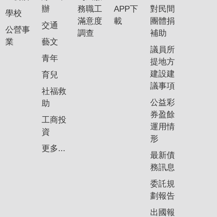
辦
務職工
APP下
對民間
學校
滿意度
載
團體捐
交通
公營事
調查
補助
業
藝文
議員所
青年
提地方
建設建
育兒
議事項
社福救
公益彩
助
券盈餘
工商投
運用情
資
形
更多...
最新債
務訊息
委託規
劃報告
出國報