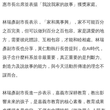
惠市長出席並表揚「我說我家的故事」獲獎家庭。
我
們
網
林瑞彥副市長表示，「家和萬事興」，家不可能百分
路
之百完美，但可以做到百分之百包容。家是講愛的地
社
群
方，需要彼此體諒、互相包容，才能和睦相處。林瑞
彥副市長也分享，黃仁勳執行長曾提到，在AI時代，
政
府
孩子念什麼科系並非最重要，真正重要的是判斷力、
資
創造力及說故事的能力，與今天活動所傳達的理念不
訊
公
謀而合。
開
抗
林瑞彥副市長進一步表示，嘉義市深耕教育，教出影
旱
響未來的孩子，是嘉義市教育的核心素養，教育成果
節
水