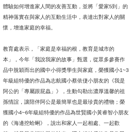
政
體驗如何增進家人間的友善互動，並將「愛家5到」的
策
精神落實在與家人的互動生活中，表達出對家人的關
隱
懷，增進家庭的幸福。
私
權
政
教育處表示，「家庭是幸福的根，教育是城市的
策
本」，今年「我說我家的故事」甄選，從眾多參賽作
資
品中脫穎而出的國中小得獎學生與家庭，榮獲國小1~3
料
開
年級組特優的作品為志航國小蔡依倢小朋友的《我是
放
阿公的「專屬跟屁蟲」》，生動勾勒出濃厚溫馨的祖
宣
告
孫情誼，讓陪伴阿公是最簡單也是最珍貴的禮物；榮
獲國小4~6年級組特優的作品為世賢國小黃睿智小朋友
的《海邊挖蛤蜊》，說出和家人一起相處、一起歡