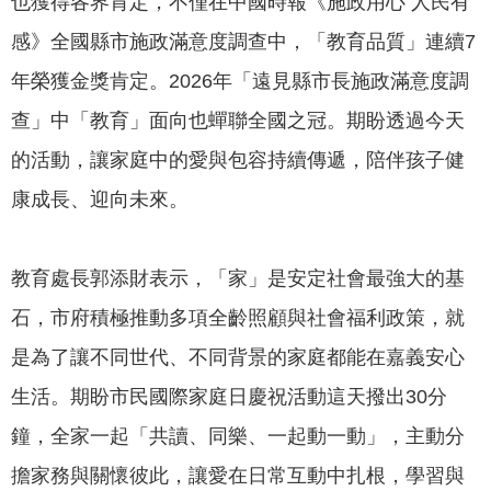
也獲得各界肯定，不僅在中國時報《施政用心 人民有
專
感》全國縣市施政滿意度調查中，「教育品質」連續7
區
年榮獲金獎肯定。2026年「遠見縣市長施政滿意度調
網
查」中「教育」面向也蟬聯全國之冠。期盼透過今天
站
導
的活動，讓家庭中的愛與包容持續傳遞，陪伴孩子健
覽
康成長、迎向未來。
回
首
教育處長郭添財表示，「家」是安定社會最強大的基
頁
石，市府積極推動多項全齡照顧與社會福利政策，就
English
是為了讓不同世代、不同背景的家庭都能在嘉義安心
資
生活。期盼市民國際家庭日慶祝活動這天撥出30分
訊
鐘，全家一起「共讀、同樂、一起動一動」，主動分
安
全
擔家務與關懷彼此，讓愛在日常互動中扎根，學習與