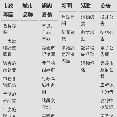
市政
城市
認識
新聞
活動
公告
專區
品牌
嘉義
焦點新
活動總
徵才公
聞
覽
告
首長專
市徽、
區
市花、
新聞總
藝文活
招標公
市歌
覽
動
告
十大旗
艦計畫
嘉義市
爭議訊
體育場
電子公
藍圖
記憶庫
息澄清
館活動
告欄
專區
議會施
我們的
活動報
嘉義市
政報告
姐妹市
名
政府公
報
市務會
行政區
議紀錄
域街道
工程施
圖
工預告
年度施
政計畫
諸羅文
管線申
化誌
挖資訊
年度施
政成果
嘉義市
宗教遶