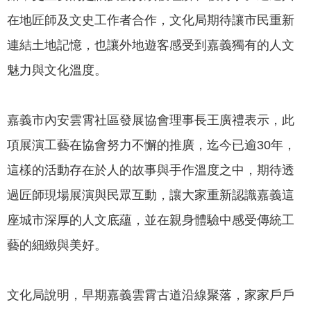
專
在地匠師及文史工作者合作，文化局期待讓市民重新
區
連結土地記憶，也讓外地遊客感受到嘉義獨有的人文
網
魅力與文化溫度。
站
導
覽
嘉義市內安雲霄社區發展協會理事長王廣禮表示，此
項展演工藝在協會努力不懈的推廣，迄今已逾30年，
回
首
這樣的活動存在於人的故事與手作溫度之中，期待透
頁
過匠師現場展演與民眾互動，讓大家重新認識嘉義這
English
座城市深厚的人文底蘊，並在親身體驗中感受傳統工
藝的細緻與美好。
資
訊
安
文化局說明，早期嘉義雲霄古道沿線聚落，家家戶戶
全