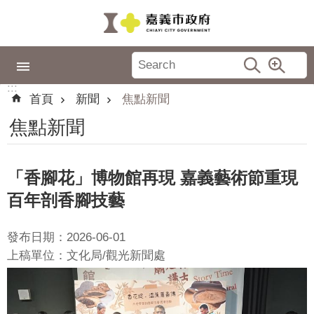
跳到主要內容區塊
:::
市
政
:::
專
首頁
新聞
焦點新聞
區
焦點新聞
城
市
品
「香腳花」博物館再現 嘉義藝術節重現
牌
百年剖香腳技藝
認
識
發布日期：2026-06-01
嘉
上稿單位：文化局/觀光新聞處
義
新