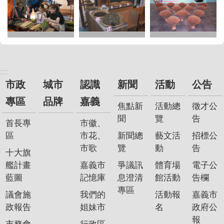
:::
市政
城市
認識
新聞
活動
公告
專區
品牌
嘉義
焦點新
活動總
徵才公
聞
覽
告
首長專
市徽、
區
市花、
新聞總
藝文活
招標公
市歌
覽
動
告
十大旗
艦計畫
嘉義市
爭議訊
體育場
電子公
藍圖
記憶庫
息澄清
館活動
告欄
專區
議會施
我們的
活動報
嘉義市
政報告
姐妹市
名
政府公
報