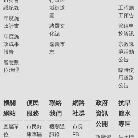
市務會
行政區
議紀錄
域街道
工程施
圖
工預告
年度施
政計畫
諸羅文
管線申
化誌
挖資訊
年度施
政成果
嘉義市
宗教遶
報告
志
境活動
公告
智慧數
位治理
臨時使
用道路
公告
機關
便民
聯絡
網路
政府
抗旱
網站
服務
我們
社群
資訊
節水
公開
專區
直屬單
市民好
機關通
市長
位
康專區
訊錄
FB
政府資
供水情