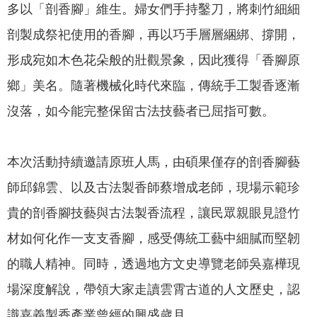
政
多以「剖香腳」維生。婦女們手持鑿刀，將刺竹細細
策
剖製成祭祀使用的香腳，再以巧手層層綑綁、撐開，
隱
形成宛如木色花朵般的壯觀景象，因此獲得「香腳原
私
鄉」美名。隨著機械化時代來臨，傳統手工製香逐漸
權
政
沒落，如今能完整保留古法技藝者已屈指可數。
策
資
本次活動持續邀請原班人馬，由碩果僅存的剖香腳藝
料
開
師邱錦雲、以及古法製香師蔡增成老師，現場示範珍
放
貴的剖香腳技藝與古法製香流程，讓民眾親眼見證竹
宣
材如何化作一支支香腳，感受傳統工藝中細膩而堅韌
告
的職人精神。同時，透過地方文史導覽老師吳嘉樺現
場深度解說，帶領大家走讀雲霄古道的人文歷史，認
識嘉義製香產業曾經的興盛歲月。