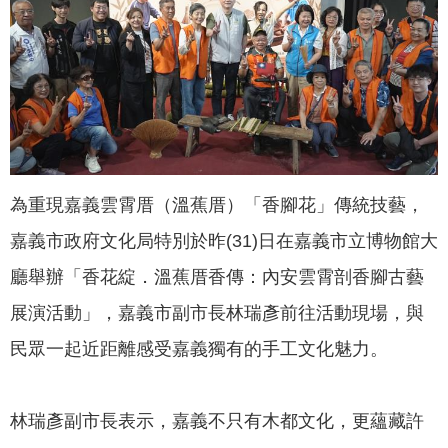
聞
活
動
公
告
機
為重現嘉義雲霄厝（溫蕉厝）「香腳花」傳統技藝，
關
網
嘉義市政府文化局特別於昨(31)日在嘉義市立博物館大
站
廳舉辦「香花綻．溫蕉厝香傳：內安雲霄剖香腳古藝
便
展演活動」，嘉義市副市長林瑞彥前往活動現場，與
民
民眾一起近距離感受嘉義獨有的手工文化魅力。
服
務
聯
林瑞彥副市長表示，嘉義不只有木都文化，更蘊藏許
絡