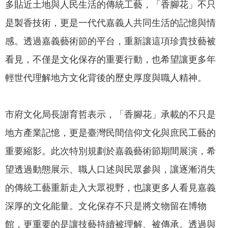
多貼近土地與人民生活的傳統工藝，「香腳花」不只
我
們
是製香技術，更是一代代嘉義人共同生活的記憶與情
感。透過嘉義藝術節的平台，重新讓這項珍貴技藝被
網
路
看見，不僅是文化保存的重要行動，也希望讓更多年
社
輕世代理解地方文化背後的歷史厚度與職人精神。
群
政
市府文化局長謝育哲表示，「香腳花」承載的不只是
府
資
地方產業記憶，更是臺灣民間信仰文化與庶民工藝的
訊
重要縮影。此次特別規劃於嘉義藝術節期間展演，希
公
開
望透過動態展示、職人口述與民眾參與，讓逐漸消失
的傳統工藝重新走入大眾視野，也讓更多人看見嘉義
抗
旱
深厚的文化能量。文化保存不只是將文物留在博物
節
館，更重要的是讓技藝持續被理解、被傳承。透過與
水