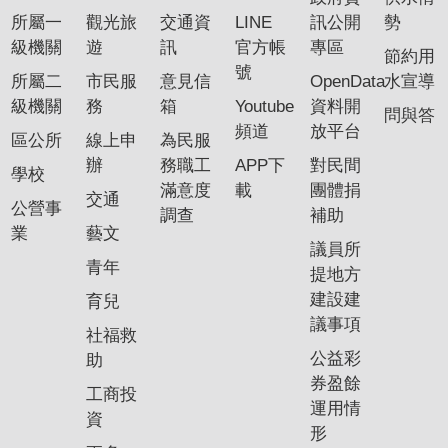
所屬一
觀光旅
交通資
LINE
訊公開
勢
級機關
遊
訊
官方帳
專區
節約用
號
所屬二
市民服
意見信
OpenData
水宣導
級機關
務
箱
Youtube
資料開
問與答
頻道
放平台
區公所
線上申
為民服
辦
務職工
APP下
對民間
學校
滿意度
載
團體捐
交通
公營事
調查
補助
業
藝文
議員所
青年
提地方
建設建
育兒
議事項
社福救
公益彩
助
券盈餘
工商投
運用情
資
形