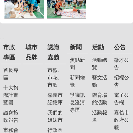
:::
市政
城市
認識
新聞
活動
公告
專區
品牌
嘉義
焦點新
活動總
徵才公
聞
覽
告
首長專
市徽、
區
市花、
新聞總
藝文活
招標公
市歌
覽
動
告
十大旗
艦計畫
嘉義市
爭議訊
體育場
電子公
藍圖
記憶庫
息澄清
館活動
告欄
專區
議會施
我們的
活動報
嘉義市
政報告
姐妹市
名
政府公
報
市務會
行政區