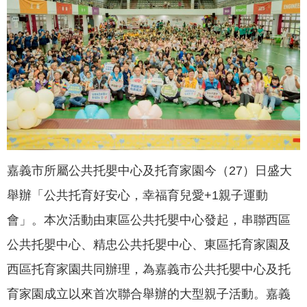
聞
活
動
公
告
機
關
網
嘉義市所屬公共托嬰中心及托育家園今（27）日盛大
站
舉辦「公共托育好安心，幸福育兒愛+1親子運動
便
會」。本次活動由東區公共托嬰中心發起，串聯西區
民
服
公共托嬰中心、精忠公共托嬰中心、東區托育家園及
務
西區托育家園共同辦理，為嘉義市公共托嬰中心及托
聯
育家園成立以來首次聯合舉辦的大型親子活動。嘉義
絡