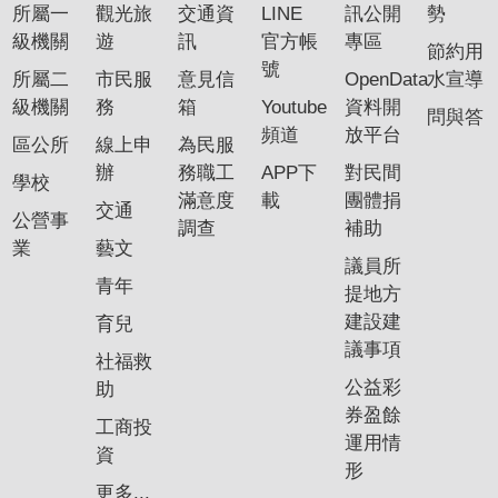
所屬一
觀光旅
交通資
LINE
訊公開
勢
級機關
遊
訊
官方帳
專區
節約用
號
所屬二
市民服
意見信
OpenData
水宣導
級機關
務
箱
Youtube
資料開
問與答
頻道
放平台
區公所
線上申
為民服
辦
務職工
APP下
對民間
學校
滿意度
載
團體捐
交通
公營事
調查
補助
業
藝文
議員所
青年
提地方
建設建
育兒
議事項
社福救
公益彩
助
券盈餘
工商投
運用情
資
形
更多...