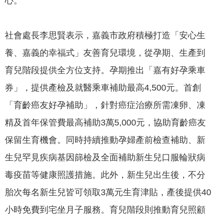
心。
專
區
社會處長李思賢表示，嘉義市政府積極打造「安心生
網
養、嘉義的幸福式」友善育兒環境，從孕期、生產到
站
導
育兒階段提供全方位支持。孕期推出「嘉有好孕乘車
覽
券」，提供產檢及就醫乘車補助最高4,500元。首創
回
「育齡癌友好孕補助」，針對癌症治療所需凍卵、凍
首
精及首年保管費最高補助3萬5,000元，協助育齡癌友
頁
保留生育機會。同時持續推動孕婦產前檢查補助、新
English
生兒罕見疾病基因篩檢及全面補助新生兒口服輪狀病
資
毒疫苗等健康照護措施。此外，新生兒出生後，不分
訊
胎次每名新生兒皆可領取3萬元生育津貼，產後提供40
安
全
小時免費到宅坐月子服務。育兒階段則推動育兒照顧