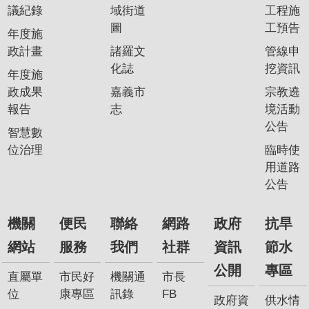
議紀錄
域街道
工程施
圖
工預告
年度施
政計畫
諸羅文
管線申
化誌
挖資訊
年度施
政成果
嘉義市
宗教遶
報告
志
境活動
公告
智慧數
位治理
臨時使
用道路
公告
機關
便民
聯絡
網路
政府
抗旱
網站
服務
我們
社群
資訊
節水
公開
專區
直屬單
市民好
機關通
市長
位
康專區
訊錄
FB
政府資
供水情