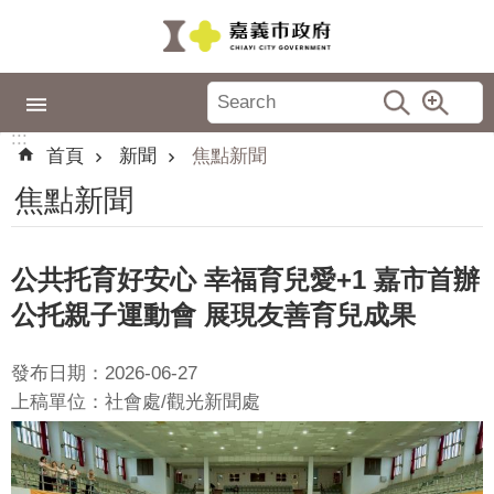
跳到主要內容區塊
:::
市
政
:::
專
首頁
新聞
焦點新聞
區
焦點新聞
城
市
品
公共托育好安心 幸福育兒愛+1 嘉市首辦
牌
公托親子運動會 展現友善育兒成果
認
識
發布日期：2026-06-27
嘉
上稿單位：社會處/觀光新聞處
義
新