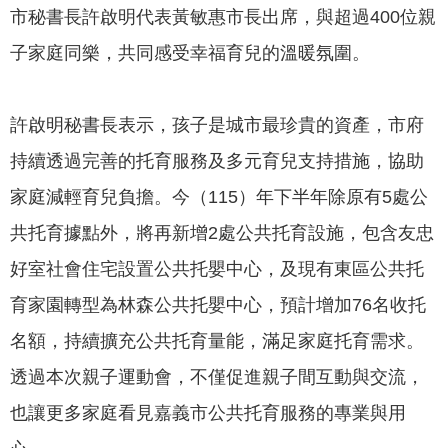
市秘書長許啟明代表黃敏惠市長出席，與超過400位親
我
們
子家庭同樂，共同感受幸福育兒的溫暖氛圍。
網
路
許啟明秘書長表示，孩子是城市最珍貴的資產，市府
社
群
持續透過完善的托育服務及多元育兒支持措施，協助
家庭減輕育兒負擔。今（115）年下半年除原有5處公
政
府
共托育據點外，將再新增2處公共托育設施，包含友忠
資
好室社會住宅設置公共托嬰中心，及現有東區公共托
訊
公
育家園轉型為林森公共托嬰中心，預計增加76名收托
開
名額，持續擴充公共托育量能，滿足家庭托育需求。
抗
透過本次親子運動會，不僅促進親子間互動與交流，
旱
也讓更多家庭看見嘉義市公共托育服務的專業與用
節
水