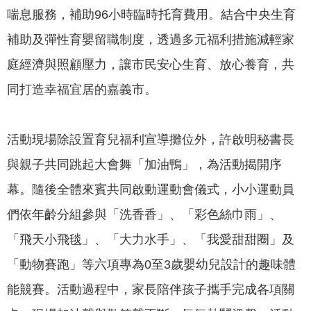
政
喘息服務，補助96小時臨時托育費用。結合中央生育
策
補助及彈性育嬰留職制度，透過多元福利措施減輕家
隱
庭經濟與照顧壓力，讓市民安心生育、放心養育，共
私
權
同打造幸福宜居的嘉義市。
政
策
活動現場除設置育兒福利宣導攤位外，許啟明秘書長
資
與親子共同跳起大會舞「加油鴨」，為活動揭開序
料
開
幕。隨後全體來賓共同啟動運動會儀式，小小運動員
放
們依年齡分組參與「洗香香」、「彩色絲巾雨」、
宣
告
「飛天小飛毯」、「大力水手」、「我愛甜甜圈」及
「動物賽跑」等六項專為0至3歲嬰幼兒設計的趣味體
能競賽。活動過程中，家長陪伴孩子攜手完成各項關