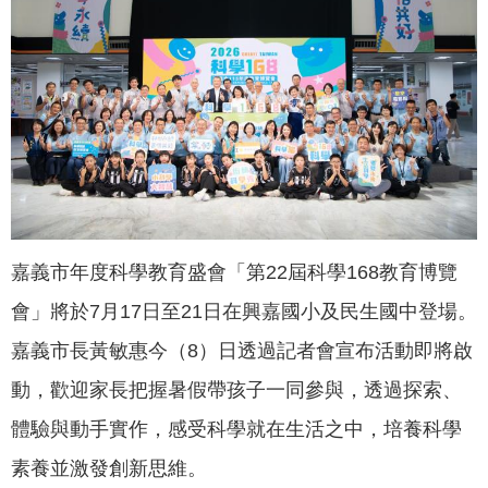
聞
活
動
公
告
機
關
網
嘉義市年度科學教育盛會「第22屆科學168教育博覽
站
會」將於7月17日至21日在興嘉國小及民生國中登場。
便
嘉義市長黃敏惠今（8）日透過記者會宣布活動即將啟
民
服
動，歡迎家長把握暑假帶孩子一同參與，透過探索、
務
體驗與動手實作，感受科學就在生活之中，培養科學
聯
素養並激發創新思維。
絡