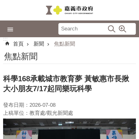
跳到主要內容區塊
:::
市
政
:::
專
首頁
新聞
焦點新聞
區
焦點新聞
城
市
品
科學168承載城市教育夢 黃敏惠市長揪
牌
大小朋友7/17起同樂玩科學
認
識
發布日期：2026-07-08
嘉
上稿單位：教育處/觀光新聞處
義
新