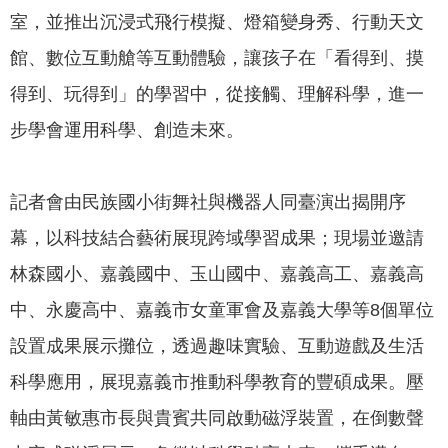
政
室，並推出沉浸式飛行模擬、燈箱變身秀、行動天文
策
館、數位互動艙等互動體驗，讓孩子在「看得到、摸
隱
得到、玩得到」的學習中，從接觸、理解科學，進一
私
權
步學會運用科學、創造未來。
政
策
記者會由民族國小街舞社與機器人同臺演出揭開序
資
幕，以科技結合藝術展現跨域學習成果；現場並邀請
料
開
林森國小、嘉義國中、玉山國中、嘉義高工、嘉義高
放
中、永慶高中、嘉義市女童軍會及嘉義大學等8個單位
宣
告
設置成果展示攤位，透過趣味實驗、互動遊戲及生活
科學應用，展現嘉義市推動科學教育的豐碩成果。壓
軸由黃敏惠市長與貴賓共同啟動磁浮裝置，在倒數聲