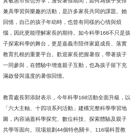
黃敏惠市長也分享，漫長暑假期間，如何為孩子安排
專
兼具學習與樂趣的活動，是許多家長共同的課題。她
區
回憶，自己的孩子年幼時，也曾有同樣的心情與煩
網
惱，因此更能理解家長的期待。如今科學168不只是孩
站
導
子探索科學的舞台，更是嘉義市陪伴家庭成長、落實
覽
教育扎根的重要平台。歡迎家長把握暑假，帶著孩子
回
一同參與，在體驗中增進親子互動，也為孩子留下充
首
滿啟發與溫度的暑假回憶。
頁
English
教育處長郭添財表示，今年科學168活動全面升級，以
資
「六大主軸、十四項系列活動」建構完整科學學習地
訊
圖，內容涵蓋科學探究、數位科技、探索體驗及親子
安
全
共學等面向。現場規劃44個特色關卡、116場科普教