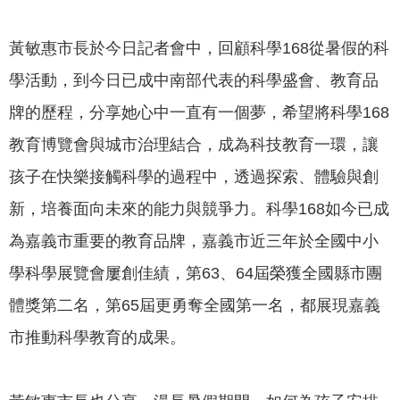
我
們
黃敏惠市長於今日記者會中，回顧科學168從暑假的科
網
學活動，到今日已成中南部代表的科學盛會、教育品
路
牌的歷程，分享她心中一直有一個夢，希望將科學168
社
群
教育博覽會與城市治理結合，成為科技教育一環，讓
孩子在快樂接觸科學的過程中，透過探索、體驗與創
政
府
新，培養面向未來的能力與競爭力。科學168如今已成
資
為嘉義市重要的教育品牌，嘉義市近三年於全國中小
訊
公
學科學展覽會屢創佳績，第63、64屆榮獲全國縣市團
開
體獎第二名，第65屆更勇奪全國第一名，都展現嘉義
抗
市推動科學教育的成果。
旱
節
水