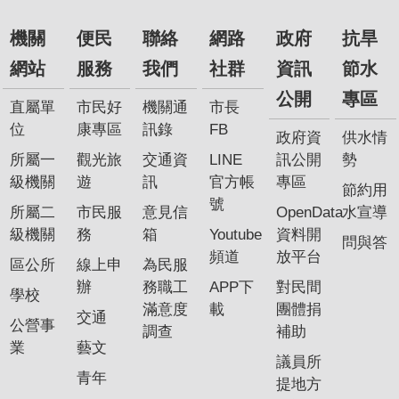
機關
便民
聯絡
網路
政府
抗旱
網站
服務
我們
社群
資訊
節水
公開
專區
直屬單
市民好
機關通
市長
位
康專區
訊錄
FB
政府資
供水情
所屬一
觀光旅
交通資
LINE
訊公開
勢
級機關
遊
訊
官方帳
專區
節約用
號
所屬二
市民服
意見信
OpenData
水宣導
級機關
務
箱
Youtube
資料開
問與答
頻道
放平台
區公所
線上申
為民服
辦
務職工
APP下
對民間
學校
滿意度
載
團體捐
交通
公營事
調查
補助
業
藝文
議員所
青年
提地方