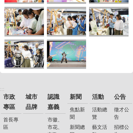
:::
市政
城市
認識
新聞
活動
公告
專區
品牌
嘉義
焦點新
活動總
徵才公
聞
覽
告
首長專
市徽、
區
市花、
新聞總
藝文活
招標公