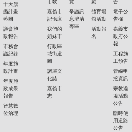
市歌
覽
動
告
十大旗
艦計畫
嘉義市
爭議訊
體育場
電子公
藍圖
記憶庫
息澄清
館活動
告欄
專區
議會施
我們的
活動報
嘉義市
政報告
姐妹市
名
政府公
報
市務會
行政區
議紀錄
域街道
工程施
圖
工預告
年度施
政計畫
諸羅文
管線申
化誌
挖資訊
年度施
政成果
嘉義市
宗教遶
報告
志
境活動
公告
智慧數
位治理
臨時使
用道路
公告