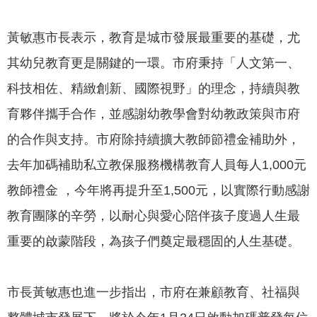
我
們
黃敏惠市長表示，教育是城市發展最重要的基礎，尤
網
其幼兒教育更是關鍵的一環。市府秉持「人文第一、
路
科技相佐、精緻創新、國際視野」的理念，持續與教
社
群
育夥伴攜手合作，並感謝幼教學會對幼教政策與市府
的合作與支持。市府除持續擴大教師節禮金補助外，
政
府
去年加碼補助私立教保服務機構教育人員每人1,000元
資
教師禮金 ，今年將再提升至1,500元，以實際行動感謝
訊
公
教育團隊的辛勞，以耐心與愛心陪伴孩子度過人生最
開
重要的啟蒙階段，為孩子們奠定最穩固的人生基礎。
抗
旱
市長黃敏惠也進一步指出，市府在兼顧教育、社福與
節
水