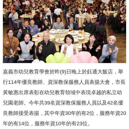
聞
活
動
公
告
機
關
網
嘉義市幼兒教育學會於昨(9)日晚上於鈺通大飯店，舉
站
行114年優良教師、資深教保服務人員表揚大會，市長
便
黃敏惠出席表彰在幼兒教育領域中表現卓越的私立幼
民
服
兒園老師。今年共39名資深教保服務人員以及42名優
務
良教師接受表揚，其中年資30年的有2位，服務年資20
聯
年的有14位，服務年資10年的有23位。
絡