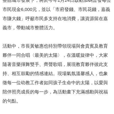
整體城市發展下，將於今年1月24日啟動加碼普發每位
專
市民現金6,000元，並以「市府發錢、市民花錢，嘉義
區
市賺大錢」呼籲市民多支持在地消費，讓資源留在嘉
網
義市，帶動城市整體活力。
站
導
覽
活動中，市長黃敏惠也特別帶領現場與會貴賓及教育
回
夥伴一同合唱〈最美的太陽〉，在溫暖旋律中，大家
首
隨著音樂揮舞雙手、齊聲歌唱，展現教育夥伴彼此支
頁
持、相互鼓勵的情感連結。現場氣氛溫馨感人，也象
English
徵每一位幼教工作者如同孩子生命中的太陽，以愛與
資
陪伴照亮成長的每一步，為活動畫下充滿感動與祝福
訊
的句點。
安
全