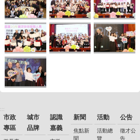
:::
市政
城市
認識
新聞
活動
公告
專區
品牌
嘉義
焦點新
活動總
徵才公
聞
覽
告