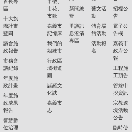
首長專
市徽、
區
市花、
新聞總
藝文活
招標公
市歌
覽
動
告
十大旗
艦計畫
嘉義市
爭議訊
體育場
電子公
藍圖
記憶庫
息澄清
館活動
告欄
專區
議會施
我們的
活動報
嘉義市
政報告
姐妹市
名
政府公
報
市務會
行政區
議紀錄
域街道
工程施
圖
工預告
年度施
政計畫
諸羅文
管線申
化誌
挖資訊
年度施
政成果
嘉義市
宗教遶
報告
志
境活動
公告
智慧數
位治理
臨時使