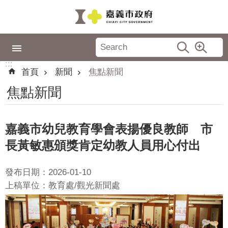
跳到主要內容區塊
:::
市
政
:::
專
首頁
新聞
焦點新聞
區
焦點新聞
城
市
品
嘉義市幼兒教育學會表揚優良教師 市
牌
長黃敏惠頒獎肯定幼教人員用心付出
認
識
發布日期：2026-01-10
嘉
上稿單位：教育處/觀光新聞處
義
新