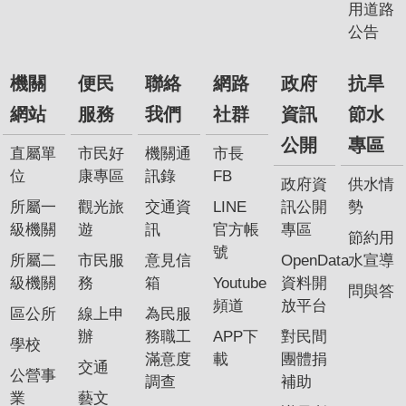
用道路
公告
機關
便民
聯絡
網路
政府
抗旱
網站
服務
我們
社群
資訊
節水
公開
專區
直屬單
市民好
機關通
市長
位
康專區
訊錄
FB
政府資
供水情
所屬一
觀光旅
交通資
LINE
訊公開
勢
級機關
遊
訊
官方帳
專區
節約用
號
所屬二
市民服
意見信
OpenData
水宣導
級機關
務
箱
Youtube
資料開
問與答
頻道
放平台
區公所
線上申
為民服
辦
務職工
APP下
對民間
學校
滿意度
載
團體捐
交通
公營事
調查
補助
業
藝文