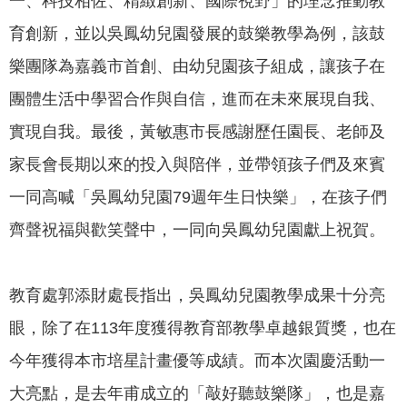
一、科技相佐、精緻創新、國際視野」的理念推動教
專
育創新，並以吳鳳幼兒園發展的鼓樂教學為例，該鼓
區
樂團隊為嘉義市首創、由幼兒園孩子組成，讓孩子在
網
團體生活中學習合作與自信，進而在未來展現自我、
站
導
實現自我。最後，黃敏惠市長感謝歷任園長、老師及
覽
家長會長期以來的投入與陪伴，並帶領孩子們及來賓
回
一同高喊「吳鳳幼兒園79週年生日快樂」，在孩子們
首
齊聲祝福與歡笑聲中，一同向吳鳳幼兒園獻上祝賀。
頁
English
教育處郭添財處長指出，吳鳳幼兒園教學成果十分亮
資
眼，除了在113年度獲得教育部教學卓越銀質獎，也在
訊
今年獲得本市培星計畫優等成績。而本次園慶活動一
安
全
大亮點，是去年甫成立的「敲好聽鼓樂隊」，也是嘉