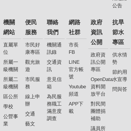
公告
機關
便民
聯絡
網路
政府
抗旱
網站
服務
我們
社群
資訊
節水
公開
專區
直屬單
市民好
機關通
市長
位
康專區
訊錄
FB
政府資
供水情
所屬一
觀光旅
交通資
LINE
訊公開
勢
級機關
遊
訊
官方帳
專區
節約用
號
所屬二
市民服
意見信
OpenData
水宣導
級機關
務
箱
Youtube
資料開
問與答
頻道
放平台
區公所
線上申
為民服
辦
務職工
APP下
對民間
學校
滿意度
載
團體捐
交通
公營事
調查
補助
業
藝文
議員所