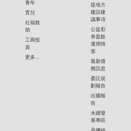
青年
提地方
建設建
育兒
議事項
社福救
公益彩
助
券盈餘
工商投
運用情
資
形
更多...
最新債
務訊息
委託規
劃報告
出國報
告
永續發
展專區
丹娜絲