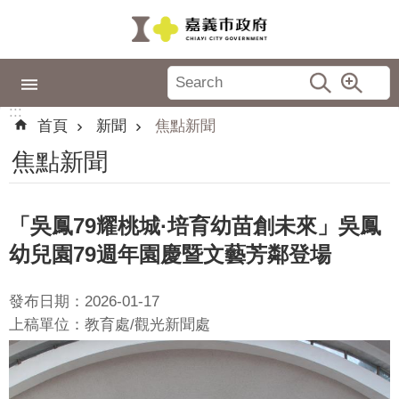
跳到主要內容區塊
:::
市
政
:::
專
首頁
新聞
焦點新聞
區
焦點新聞
城
市
品
「吳鳳79耀桃城·培育幼苗創未來」吳鳳
牌
幼兒園79週年園慶暨文藝芳鄰登場
認
識
發布日期：2026-01-17
嘉
上稿單位：教育處/觀光新聞處
義
新