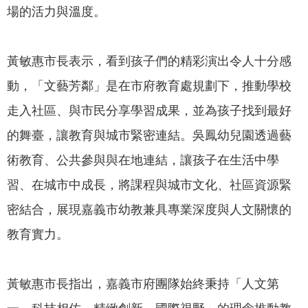
場的活力與溫度。
我
們
網
黃敏惠市長表示，看到孩子們的精彩演出令人十分感
路
動，「文藝芳鄰」是在市府教育處規劃下，推動學校
社
群
走入社區、與市民分享學習成果，並為孩子找到最好
的舞臺，讓教育與城市緊密連結。吳鳳幼兒園透過藝
政
府
術教育、公共參與與在地連結，讓孩子在生活中學
資
習、在城市中成長，將課程與城市文化、社區資源緊
訊
公
密結合，展現嘉義市幼教兼具專業深度與人文關懷的
開
教育實力。
抗
旱
黃敏惠市長指出，嘉義市府團隊始終秉持「人文第
節
水