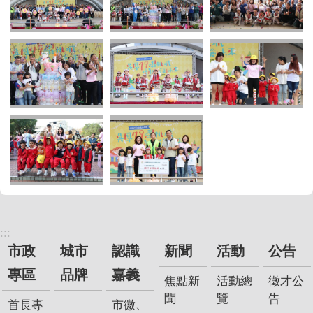
:::
市政
城市
認識
新聞
活動
公告
專區
品牌
嘉義
焦點新
活動總
徵才公
聞
覽
告
首長專
市徽、