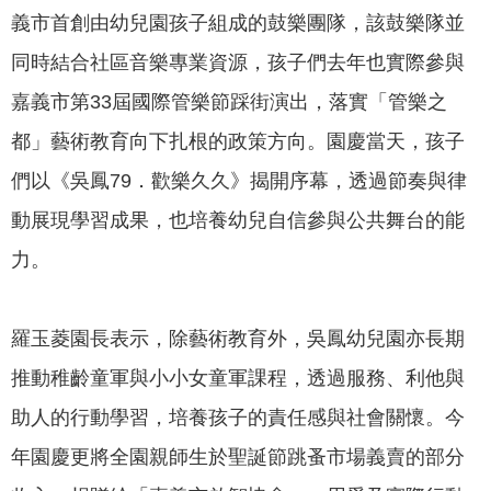
政
義市首創由幼兒園孩子組成的鼓樂團隊，該鼓樂隊並
策
同時結合社區音樂專業資源，孩子們去年也實際參與
隱
嘉義市第33屆國際管樂節踩街演出，落實「管樂之
私
權
都」藝術教育向下扎根的政策方向。園慶當天，孩子
政
們以《吳鳳79．歡樂久久》揭開序幕，透過節奏與律
策
動展現學習成果，也培養幼兒自信參與公共舞台的能
資
力。
料
開
放
羅玉菱園長表示，除藝術教育外，吳鳳幼兒園亦長期
宣
告
推動稚齡童軍與小小女童軍課程，透過服務、利他與
助人的行動學習，培養孩子的責任感與社會關懷。今
年園慶更將全園親師生於聖誕節跳蚤市場義賣的部分