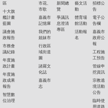
區
市花、
新聞總
藝文活
招標公
市歌
覽
動
告
十大旗
艦計畫
嘉義市
爭議訊
體育場
電子公
藍圖
記憶庫
息澄清
館活動
告欄
專區
議會施
我們的
活動報
嘉義市
政報告
姐妹市
名
政府公
報
市務會
行政區
議紀錄
域街道
工程施
圖
工預告
年度施
政計畫
諸羅文
管線申
化誌
挖資訊
年度施
政成果
嘉義市
宗教遶
報告
志
境活動
公告
智慧數
位治理
臨時使
用道路