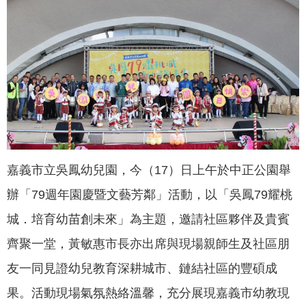
聞
活
動
公
告
機
關
網
嘉義市立吳鳳幼兒園，今（17）日上午於中正公園舉
站
辦「79週年園慶暨文藝芳鄰」活動，以「吳鳳79耀桃
便
城．培育幼苗創未來」為主題，邀請社區夥伴及貴賓
民
服
齊聚一堂，黃敏惠市長亦出席與現場親師生及社區朋
務
友一同見證幼兒教育深耕城市、鏈結社區的豐碩成
聯
果。活動現場氣氛熱絡溫馨，充分展現嘉義市幼教現
絡