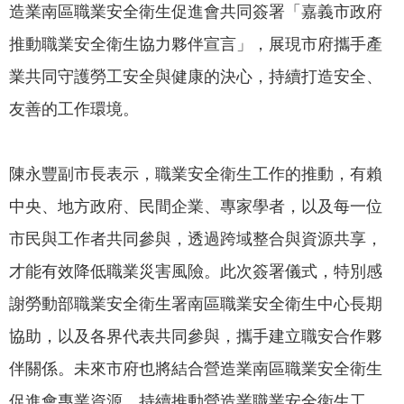
造業南區職業安全衛生促進會共同簽署「嘉義市政府
我
們
推動職業安全衛生協力夥伴宣言」，展現市府攜手產
網
業共同守護勞工安全與健康的決心，持續打造安全、
路
友善的工作環境。
社
群
陳永豐副市長表示，職業安全衛生工作的推動，有賴
政
府
中央、地方政府、民間企業、專家學者，以及每一位
資
市民與工作者共同參與，透過跨域整合與資源共享，
訊
才能有效降低職業災害風險。此次簽署儀式，特別感
公
開
謝勞動部職業安全衛生署南區職業安全衛生中心長期
抗
協助，以及各界代表共同參與，攜手建立職安合作夥
旱
伴關係。未來市府也將結合營造業南區職業安全衛生
節
水
促進會專業資源，持續推動營造業職業安全衛生工