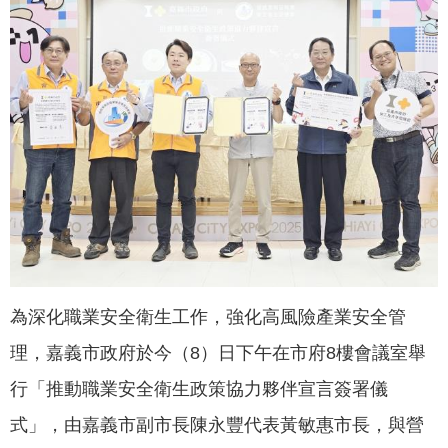
聞
活
動
公
告
機
關
網
站
便
為深化職業安全衛生工作，強化高風險產業安全管
民
服
理，嘉義市政府於今（8）日下午在市府8樓會議室舉
務
行「推動職業安全衛生政策協力夥伴宣言簽署儀
聯
式」，由嘉義市副市長陳永豐代表黃敏惠市長，與營
絡