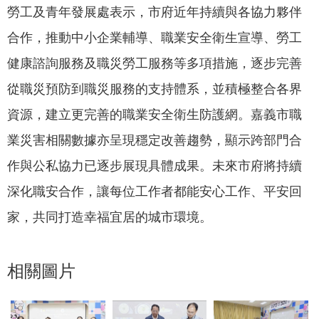
政
勞工及青年發展處表示，市府近年持續與各協力夥伴
策
合作，推動中小企業輔導、職業安全衛生宣導、勞工
隱
健康諮詢服務及職災勞工服務等多項措施，逐步完善
私
權
從職災預防到職災服務的支持體系，並積極整合各界
政
資源，建立更完善的職業安全衛生防護網。嘉義市職
策
業災害相關數據亦呈現穩定改善趨勢，顯示跨部門合
資
作與公私協力已逐步展現具體成果。未來市府將持續
料
開
深化職安合作，讓每位工作者都能安心工作、平安回
放
家，共同打造幸福宜居的城市環境。
宣
告
相關圖片