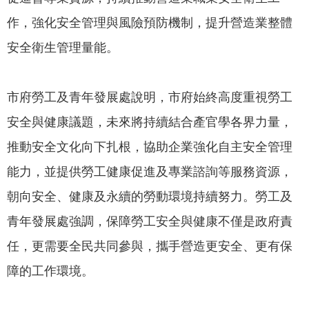
專
作，強化安全管理與風險預防機制，提升營造業整體
區
安全衛生管理量能。
網
站
市府勞工及青年發展處說明，市府始終高度重視勞工
導
覽
安全與健康議題，未來將持續結合產官學各界力量，
回
推動安全文化向下扎根，協助企業強化自主安全管理
首
能力，並提供勞工健康促進及專業諮詢等服務資源，
頁
朝向安全、健康及永續的勞動環境持續努力。勞工及
English
青年發展處強調，保障勞工安全與健康不僅是政府責
資
任，更需要全民共同參與，攜手營造更安全、更有保
訊
障的工作環境。
安
全