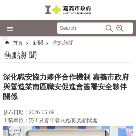
跳到主要內容區塊
:::
市
政
:::
專
首頁
新聞
焦點新聞
區
焦點新聞
城
市
品
深化職安協力夥伴合作機制 嘉義市政府
牌
與營造業南區職安促進會簽署安全夥伴
認
關係
識
嘉
發布日期：2026-05-08
義
上稿單位：勞工及青年發展處/觀光新聞處
新