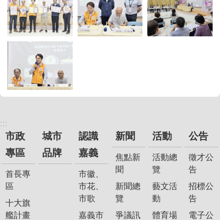
:::
市政
城市
認識
新聞
活動
公告
專區
品牌
嘉義
焦點新
活動總
徵才公
聞
覽
告
首長專
市徽、
區
市花、
新聞總
藝文活
招標公
市歌
覽
動
告
十大旗
艦計畫
嘉義市
爭議訊
體育場
電子公