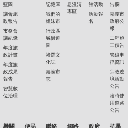
藍圖
記憶庫
息澄清
館活動
告欄
專區
議會施
我們的
活動報
嘉義市
政報告
姐妹市
名
政府公
報
市務會
行政區
議紀錄
域街道
工程施
圖
工預告
年度施
政計畫
諸羅文
管線申
化誌
挖資訊
年度施
政成果
嘉義市
宗教遶
報告
志
境活動
公告
智慧數
位治理
臨時使
用道路
公告
機關
便民
聯絡
網路
政府
抗旱