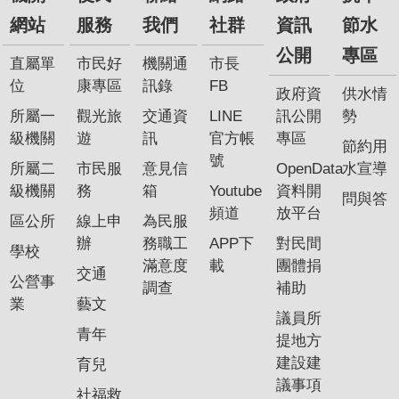
網站
服務
我們
社群
資訊
節水
公開
專區
直屬單
市民好
機關通
市長
位
康專區
訊錄
FB
政府資
供水情
所屬一
觀光旅
交通資
LINE
訊公開
勢
級機關
遊
訊
官方帳
專區
節約用
號
所屬二
市民服
意見信
OpenData
水宣導
級機關
務
箱
Youtube
資料開
問與答
頻道
放平台
區公所
線上申
為民服
辦
務職工
APP下
對民間
學校
滿意度
載
團體捐
交通
公營事
調查
補助
業
藝文
議員所
青年
提地方
建設建
育兒
議事項
社福救