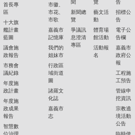
聞
覽
告
首長專
市徽、
區
市花、
新聞總
藝文活
招標公
市歌
覽
動
告
十大旗
艦計畫
嘉義市
爭議訊
體育場
電子公
藍圖
記憶庫
息澄清
館活動
告欄
專區
議會施
我們的
活動報
嘉義市
政報告
姐妹市
名
政府公
報
市務會
行政區
議紀錄
域街道
工程施
圖
工預告
年度施
政計畫
諸羅文
管線申
化誌
挖資訊
年度施
政成果
嘉義市
宗教遶
報告
志
境活動
公告
智慧數
位治理
臨時使