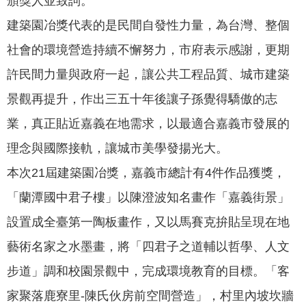
頒獎人並致詞。
專
建築園冶獎代表的是民間自發性力量，為台灣、整個
區
社會的環境營造持續不懈努力，市府表示感謝，更期
網
許民間力量與政府一起，讓公共工程品質、城市建築
站
景觀再提升，作出三五十年後讓子孫覺得驕傲的志
導
覽
業，真正貼近嘉義在地需求，以最適合嘉義市發展的
回
理念與國際接軌，讓城市美學發揚光大。
首
本次21屆建築園冶獎，嘉義市總計有4件作品獲獎，
頁
「蘭潭國中君子樓」以陳澄波知名畫作「嘉義街景」
English
設置成全臺第一陶板畫作，又以馬賽克拚貼呈現在地
資
藝術名家之水墨畫，將「四君子之道輔以哲學、人文
訊
步道」調和校園景觀中，完成環境教育的目標。「客
安
全
家聚落鹿寮里-陳氏伙房前空間營造」，村里內坡坎牆