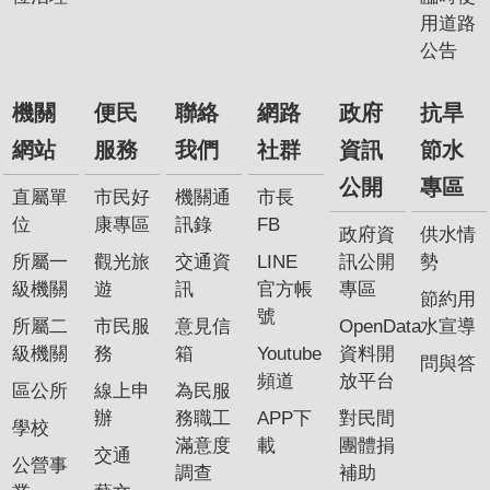
用道路
公告
機關
便民
聯絡
網路
政府
抗旱
網站
服務
我們
社群
資訊
節水
公開
專區
直屬單
市民好
機關通
市長
位
康專區
訊錄
FB
政府資
供水情
所屬一
觀光旅
交通資
LINE
訊公開
勢
級機關
遊
訊
官方帳
專區
節約用
號
所屬二
市民服
意見信
OpenData
水宣導
級機關
務
箱
Youtube
資料開
問與答
頻道
放平台
區公所
線上申
為民服
辦
務職工
APP下
對民間
學校
滿意度
載
團體捐
交通
公營事
調查
補助