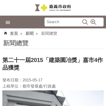
跳到主要內容區塊
:::
市
政
:::
專
首頁
新聞
新聞總覽
區
新聞總覽
城
市
品
第二十一屆2015「建築園冶獎」嘉市4作
牌
品獲獎
認
識
發布日期：2015-05-17
嘉
上稿單位：都市發展處/行政處
義
新