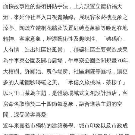
政
面採故事性的藝術拼貼手法，上方設置立體祈福天
策
燈，來延伸社區入口視覺軸線。展現客家菸樓意象之
隱
涼亭、陶燒立體桐花牆及設置紅磚意象牆等喚起在地
私
權
精神、客家意象，增添藝術性及趣味性。「磚磘心．
政
人有情．造出社區好風景」，磚磘社區主要營造成果
策
為牛車寮公園及開心農場，牛車寮公園空間規畫70年
資
大榕樹、許願池、農作場所、社區劇院等區域，讓更
料
開
多的人能體驗磚磘之美。「承億文旅桃城．茶樣子」
放
以阿里山茶為主題，是體驗場域式文創設計旅店，客
宣
告
房命名取樣於二十四節氣意象，融合進茶主題的空
間，深受遊客喜愛。
近年來嘉義市獨特的建築美學、城市印象以及市政成