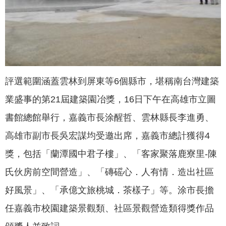
我
們
網
路
社
群
評選範圍涵蓋雲林到屏東等6個縣市，堪稱南台灣建築
業盛事的第21屆建築園冶獎，16日下午在高雄市立圖
政
府
書館總館舉行，嘉義市長涂醒哲、雲林縣長李進勇、
資
高雄市副市長吳宏謀均受邀出席，嘉義市總計獲得4
訊
公
獎，包括「蘭潭國中君子樓」、「客家聚落鹿寮里-陳
開
氏伙房前空間營造」、「磚磘心．人有情．造出社區
抗
好風景」、「承億文旅桃城．茶樣子」等。涂市長擔
旱
任嘉義市校園建築景觀類、社區景觀營造類得獎作品
節
水