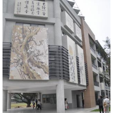
聞
活
動
公
告
機
關
網
站
便
民
服
務
聯
絡