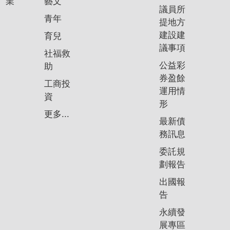
業
藝文
議員所
青年
提地方
建設建
育兒
議事項
社福救
公益彩
助
券盈餘
工商投
運用情
資
形
更多...
最新債
務訊息
委託規
劃報告
出國報
告
永續發
展專區