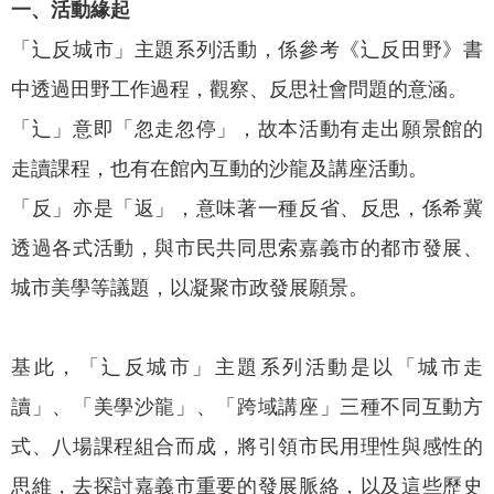
一、活動緣起
我
們
「辶反城市」主題系列活動，係參考《辶反田野》書
中透過田野工作過程，觀察、反思社會問題的意涵。
網
路
「辶」意即「忽走忽停」，故本活動有走出願景館的
社
走讀課程，也有在館內互動的沙龍及講座活動。
群
「反」亦是「返」，意味著一種反省、反思，係希冀
政
透過各式活動，與市民共同思索嘉義市的都市發展、
府
資
城市美學等議題，以凝聚市政發展願景。
訊
公
開
基此，「辶反城市」主題系列活動是以「城市走
讀」、「美學沙龍」、「跨域講座」三種不同互動方
抗
旱
式、八場課程組合而成，將引領市民用理性與感性的
節
思維，去探討嘉義市重要的發展脈絡，以及這些歷史
水