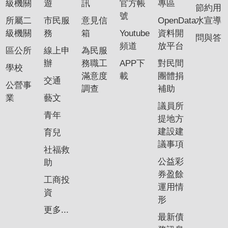
級機關
遊
訊
官方帳
專區
節約用
號
所屬二
市民服
意見信
OpenData
水宣導
級機關
務
箱
Youtube
資料開
問與答
頻道
放平台
區公所
線上申
為民服
辦
務職工
APP下
對民間
學校
滿意度
載
團體捐
交通
公營事
調查
補助
業
藝文
議員所
青年
提地方
建設建
育兒
議事項
社福救
公益彩
助
券盈餘
工商投
運用情
資
形
更多...
最新債