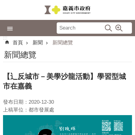
跳到主要內容區塊
:::
市
政
:::
專
首頁
新聞
新聞總覽
區
新聞總覽
城
市
品
【辶反城市－美學沙龍活動】學習型城
牌
市在嘉義
認
識
發布日期：2020-12-30
嘉
上稿單位：都市發展處
義
新