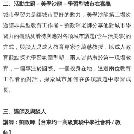
政
二、活動主題－美學沙龍－學習型城市在嘉義
策
城市學習力是讓城市更好的動力，美學沙龍第二場次
隱
邀請非典型教育工作者－劉政暉老師分享他對城市學
私
習力的觀點及看待與應對各項城市議題(含生活美學)的
權
政
方式，與談人是成人教育專家李藹慈教授，以成人教
策
育觀點探究學習氛圍型塑，兩人皆熱衷於第一現場教
資
育，一個專注於國際、一個投身在地，透過兩位教育
料
開
工作者的對話，探索城市如何在多項議題中學習成
放
長。
宣
告
三、講師及與談人
講師：劉政暉
【台東均一高級實驗中學社會科 / 教
師】