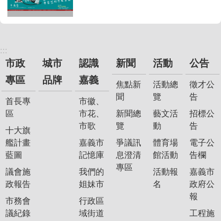
:::
市政
城市
認識
新聞
活動
公告
專區
品牌
嘉義
焦點新
活動總
徵才公
聞
覽
告
首長專
市徽、
區
市花、
新聞總
藝文活
招標公
市歌
覽
動
告
十大旗
艦計畫
嘉義市
爭議訊
體育場
電子公
藍圖
記憶庫
息澄清
館活動
告欄
專區
議會施
我們的
活動報
嘉義市
政報告
姐妹市
名
政府公
報
市務會
行政區
議紀錄
域街道
工程施