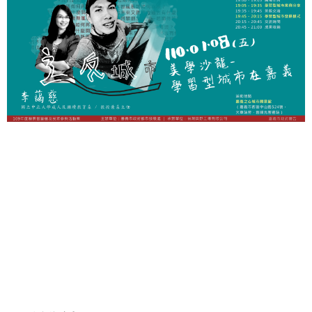
聞
活
動
公
告
機
關
網
站
便
民
服
務
聯
絡