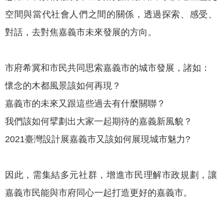
專
空間與當代社會人們之間的關係，透過探索、感受、
區
對話，去對焦嘉義市未來發展的方向。
網
站
市府希冀和市民共同思索嘉義市的城市發展，諸如：
導
覽
懷念的木都風景該如何再現？
嘉義市的未來又跟這些過去有什麼關聯？
回
首
我們該如何擘劃出大家一起期待的嘉義新風貌？
頁
2021臺灣設計展嘉義市又該如何展現城市魅力?
English
因此，需集結多元社群，增進市民理解市政規劃，讓
資
訊
嘉義市民能與市府同心一起打造更好的嘉義市。
安
全