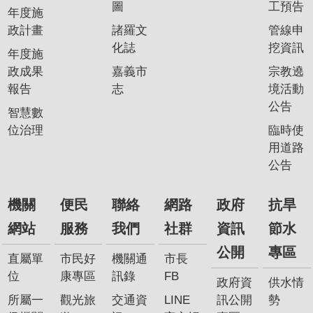
圖
工預告
年度施
政計畫
諸羅文
管線申
化誌
挖資訊
年度施
政成果
嘉義市
宗教遶
報告
志
境活動
公告
智慧數
位治理
臨時使
用道路
公告
機關
便民
聯絡
網路
政府
抗旱
網站
服務
我們
社群
資訊
節水
公開
專區
直屬單
市民好
機關通
市長
位
康專區
訊錄
FB
政府資
供水情
所屬一
觀光旅
交通資
LINE
訊公開
勢