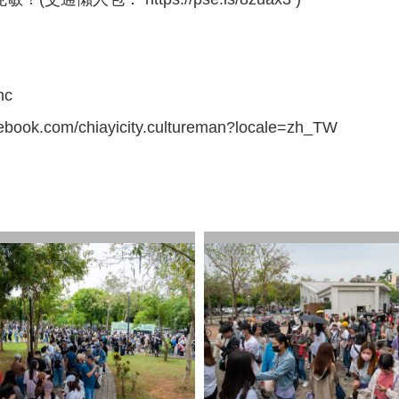
hc
om/chiayicity.cultureman?locale=zh_TW