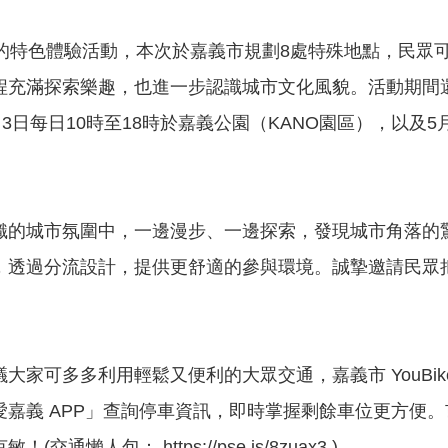
在地節慶的特色體驗活動，本次於嘉義市規劃8處特殊地點，
滿探索樂趣，也進一步認識城市文化風貌。活動期間還有Pi
日每日10時至18時於嘉義公園（KANO園區），以及5月
織的城市氛圍中，一邊漫步、一邊探索，發現城市角落的
，透過分流設計，提供更舒適的參與環境。誠摯邀請民眾
家可多多利用輕鬆又便利的大眾交通，嘉義市 YouBi
 APP」查詢停車資訊，即時掌握剩餘車位更方便。市府為
包： https://pse.is/8zuax3 )