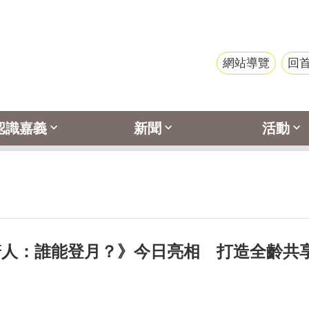
網站導覽
回
認識嘉義
新聞
活動
箭人：誰能登月？》今日亮相 打造全齡共