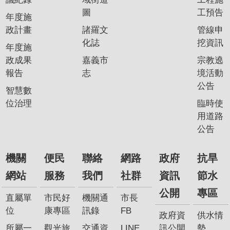
圖
工預告
年度施
政計畫
諸羅文
管線申
化誌
挖資訊
年度施
政成果
嘉義市
宗教遶
報告
志
境活動
公告
智慧數
位治理
臨時使
用道路
公告
機關
便民
聯絡
網路
政府
抗旱
網站
服務
我們
社群
資訊
節水
公開
專區
直屬單
市民好
機關通
市長
位
康專區
訊錄
FB
政府資
供水情
所屬一
觀光旅
交通資
LINE
訊公開
勢