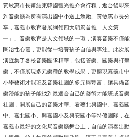
黃敏惠市長甫結束韓國觀光推介會行程，返台後即來
我
們
到音樂廳為所有演出國中小送上勉勵。黃敏惠市長分
網
享，嘉義市教育發展綱領四大願景首推「人文第
路
一」。音樂教育是人文領域的一環，演奏音樂不僅能
社
群
陶冶性心靈，更能從中培養孩子自信與專注。此次展
演匯集了各校音樂團隊精華，包括管樂、國樂與打擊
政
府
樂，不僅展現多元樂種的教學成果，更體現嘉義市中
資
小學藝術才能班及音樂社團的多元與豐富，讓具備音
訊
公
樂潛能的孩子能找到最適合自己的藝術才能班或音樂
開
社團，開展自己的音樂才華。看著北興國中、嘉義國
抗
中、嘉北國小、興嘉國小及興安國小等特優團隊，在
旱
嘉義市最好的文化局音樂廳舞台上，自信的演奏出動
節
水