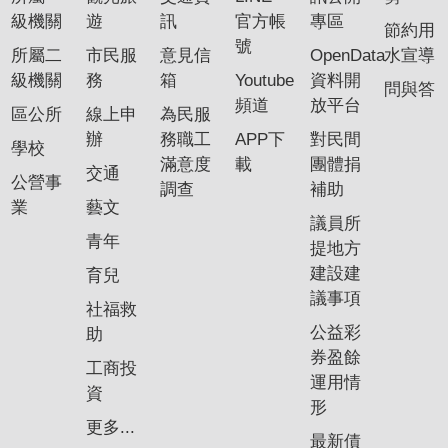
級機關
遊
訊
官方帳
專區
節約用
號
所屬二
市民服
意見信
OpenData
水宣導
級機關
務
箱
Youtube
資料開
問與答
頻道
放平台
區公所
線上申
為民服
辦
務職工
APP下
對民間
學校
滿意度
載
團體捐
交通
公營事
調查
補助
業
藝文
議員所
青年
提地方
建設建
育兒
議事項
社福救
公益彩
助
券盈餘
工商投
運用情
資
形
更多...
最新債