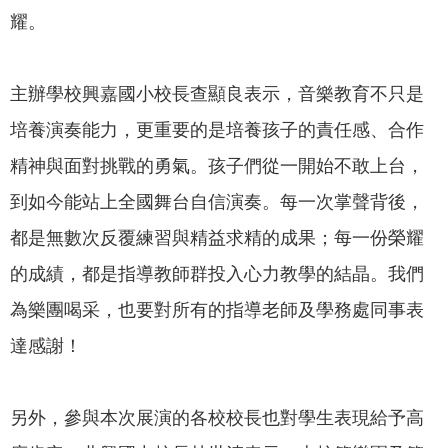
政
耀。
策
隱
主辦學校興嘉國小校長查顯良表示，音樂教育不只是
私
權
培養演奏能力，更重要的是培養孩子的責任感、合作
政
精神與面對挑戰的勇氣。孩子們從一開始不敢上台，
策
到如今能站上全國舞台自信演奏。每一次掌聲背後，
資
都是無數次反覆練習與精益求精的成果；每一份榮耀
料
開
的成績，都是指導教師群投入心力教學的結晶。我們
放
為樂團喝采，也要對所有的指導老師及學務處同事表
宣
告
達感謝！
另外，參與本次展演的各校校長也對學生表現給予高