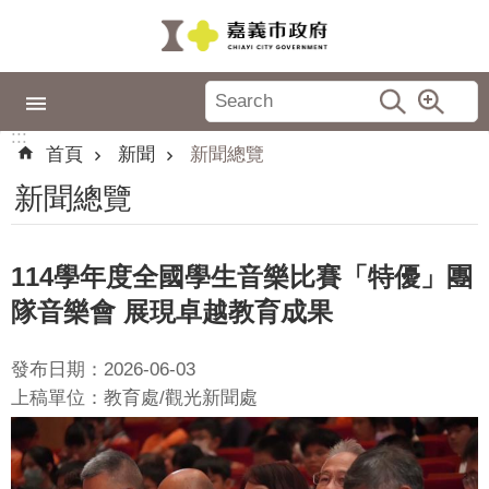
跳到主要內容區塊
:::
市
政
:::
專
首頁
新聞
新聞總覽
區
新聞總覽
城
市
品
114學年度全國學生音樂比賽「特優」團
牌
隊音樂會 展現卓越教育成果
認
識
發布日期：2026-06-03
嘉
上稿單位：教育處/觀光新聞處
義
新