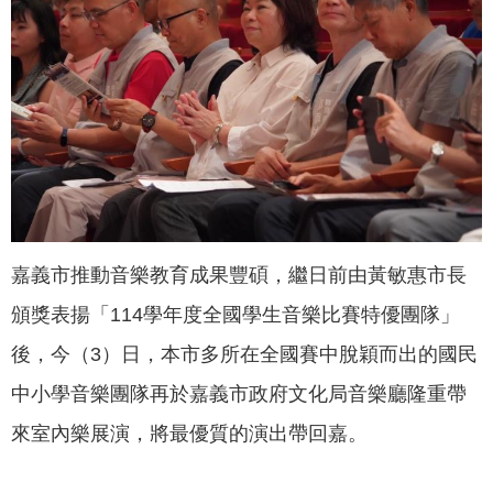
聞
活
動
公
告
機
關
網
嘉義市推動音樂教育成果豐碩，繼日前由黃敏惠市長
站
頒獎表揚「114學年度全國學生音樂比賽特優團隊」
便
後，今（3）日，本市多所在全國賽中脫穎而出的國民
民
服
中小學音樂團隊再於嘉義市政府文化局音樂廳隆重帶
務
來室內樂展演，將最優質的演出帶回嘉。
聯
絡