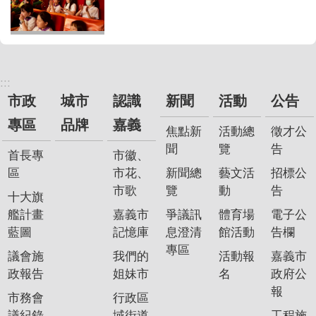
:::
市政
城市
認識
新聞
活動
公告
專區
品牌
嘉義
焦點新
活動總
徵才公
聞
覽
告
首長專
市徽、
區
市花、
新聞總
藝文活
招標公
市歌
覽
動
告
十大旗
艦計畫
嘉義市
爭議訊
體育場
電子公
藍圖
記憶庫
息澄清
館活動
告欄
專區
議會施
我們的
活動報
嘉義市
政報告
姐妹市
名
政府公
報
市務會
行政區
議紀錄
域街道
工程施