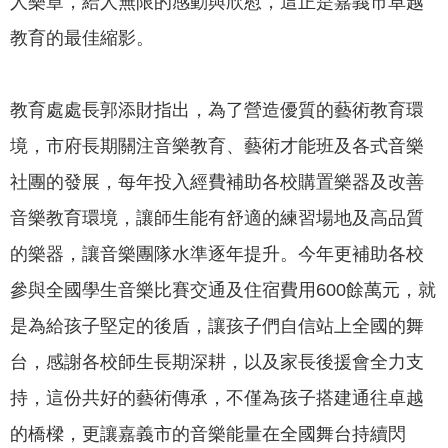
人樂章，給人無限的感動與欣慰，這正是嘉義市卓越
專
教育的最佳縮影。
區
網
教育處處長郭添財指出，為了營造優質的藝術教育環
站
導
境，市府長期關注音樂教育、藝術才能班及各式音樂
覽
社團的發展，每年投入經費補助各校購置樂器及改善
回
音樂教育環境，讓師生能有舒適的練習場地及高品質
首
的樂器，讓音樂團隊水準逐年提升。今年更補助各校
頁
參與全國學生音樂比賽交通及住宿費用600餘萬元，就
English
是為給孩子堅定的後盾，讓孩子們自信站上全國的舞
資
台，感謝各校師生長期深耕，以及家長後援會全力支
訊
持，這份共好的藝術傳承，不僅為孩子搭建通往卓越
安
全
的橋樑，更讓嘉義市的音樂能量在全國舞台持續閃