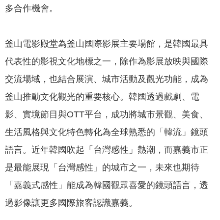
多合作機會。
我
們
網
釜山電影殿堂為釜山國際影展主要場館，是韓國最具
路
代表性的影視文化地標之一，除作為影展放映與國際
社
群
交流場域，也結合展演、城市活動及觀光功能，成為
釜山推動文化觀光的重要核心。韓國透過戲劇、電
政
府
影、實境節目與OTT平台，成功將城市景觀、美食、
資
生活風格與文化特色轉化為全球熟悉的「韓流」鏡頭
訊
公
語言。近年韓國吹起「台灣感性」熱潮，而嘉義市正
開
是最能展現「台灣感性」的城市之一，未來也期待
抗
「嘉義式感性」能成為韓國觀眾喜愛的鏡頭語言，透
旱
過影像讓更多國際旅客認識嘉義。
節
水