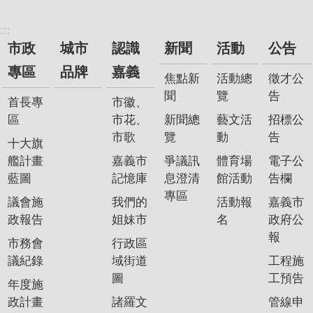
:::
市政
城市
認識
新聞
活動
公告
專區
品牌
嘉義
焦點新
活動總
徵才公
聞
覽
告
首長專
市徽、
區
市花、
新聞總
藝文活
招標公
市歌
覽
動
告
十大旗
艦計畫
嘉義市
爭議訊
體育場
電子公
藍圖
記憶庫
息澄清
館活動
告欄
專區
議會施
我們的
活動報
嘉義市
政報告
姐妹市
名
政府公
報
市務會
行政區
議紀錄
域街道
工程施
圖
工預告
年度施
政計畫
諸羅文
管線申