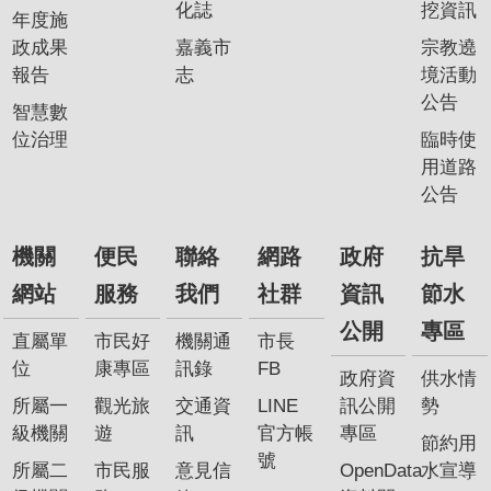
化誌
挖資訊
年度施
政成果
嘉義市
宗教遶
報告
志
境活動
公告
智慧數
位治理
臨時使
用道路
公告
機關
便民
聯絡
網路
政府
抗旱
網站
服務
我們
社群
資訊
節水
公開
專區
直屬單
市民好
機關通
市長
位
康專區
訊錄
FB
政府資
供水情
所屬一
觀光旅
交通資
LINE
訊公開
勢
級機關
遊
訊
官方帳
專區
節約用
號
所屬二
市民服
意見信
OpenData
水宣導