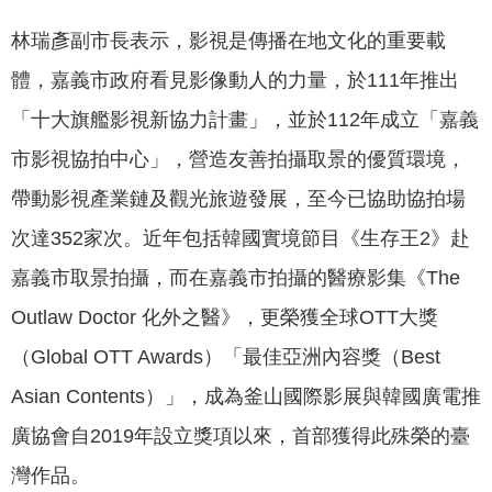
專
林瑞彥副市長表示，影視是傳播在地文化的重要載
區
體，嘉義市政府看見影像動人的力量，於111年推出
網
「十大旗艦影視新協力計畫」，並於112年成立「嘉義
站
導
市影視協拍中心」，營造友善拍攝取景的優質環境，
覽
帶動影視產業鏈及觀光旅遊發展，至今已協助協拍場
回
次達352家次。近年包括韓國實境節目《生存王2》赴
首
嘉義市取景拍攝，而在嘉義市拍攝的醫療影集《The
頁
Outlaw Doctor 化外之醫》，更榮獲全球OTT大獎
English
（Global OTT Awards）「最佳亞洲內容獎（Best
資
Asian Contents）」，成為釜山國際影展與韓國廣電推
訊
廣協會自2019年設立獎項以來，首部獲得此殊榮的臺
安
全
灣作品。