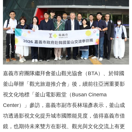
聞
活
動
公
告
機
關
網
嘉義市府團隊繼拜會釜山觀光協會（BTA）、於韓國
站
釜山舉辦「觀光旅遊推介會」後，續前往亞洲重要影
便
視文化地標「釜山電影殿堂（Busan Cinema
民
服
Center）」參訪，嘉義市副市長林瑞彥表示，釜山成
務
功透過影視文化提升城市國際能見度，值得嘉義市借
聯
鏡，也期待未來雙方在影視、觀光與文化交流上有更
絡