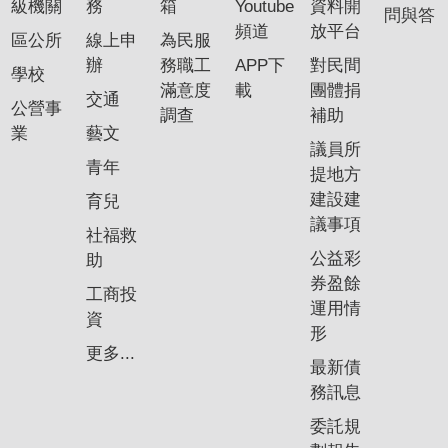
級機關
務
箱
Youtube
資料開
問與答
頻道
放平台
區公所
線上申
為民服
辦
務職工
APP下
對民間
學校
滿意度
載
團體捐
交通
公營事
調查
補助
業
藝文
議員所
青年
提地方
建設建
育兒
議事項
社福救
公益彩
助
券盈餘
工商投
運用情
資
形
更多...
最新債
務訊息
委託規