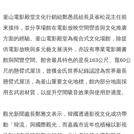
政
策
釜山電影殿堂文化行銷組鄭愚昌組長及崔松花主任前
隱
來接待，並分享場館在電影放映空間營造與文化推廣
私
權
方面的經驗。釜山電影殿堂為複合式文化場館，除提
政
供電影放映與多元藝文展演外，亦設有專業電影圖書
策
館與閱覽空間。館舍最具特色的是長163公尺、寬60公
資
尺的懸臂式屋頂，曾獲金氏世界紀錄認證為世界最長
料
開
懸臂式屋頂，為釜山重要文化地標，館內部分地面採
放
用玄武岩材質，以提升空間吸音效果與使用舒適度。
宣
告
觀光新聞處長鄭雅文表示，韓國透過影視文化成功帶
動「韓流」與國際觀光，而嘉義市近年也積極以影視