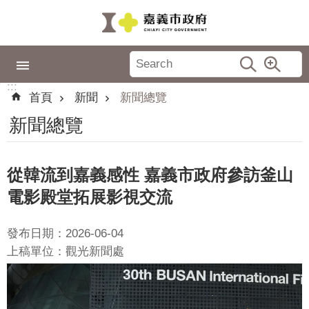
跳到主要內容區塊
:::
市
政
:::
專
首頁
新聞
新聞總覽
區
新聞總覽
城
市
品
從韓流到嘉義感性 嘉義市政府參訪釜山
牌
電影殿堂拓展影視交流
認
識
發布日期：2026-06-04
嘉
上稿單位：觀光新聞處
義
新