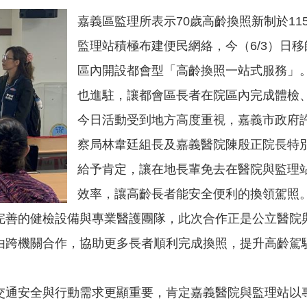
嘉義區監理所表示70歲高齡換照新制於11
監理站積極布建便民網絡，今（6/3）日
區內開設都會型「高齡換照一站式服務」
也進駐，讓都會區長者在院區內完成體檢
今日活動受到地方高度重視，嘉義市政府
察局林韋廷組長及嘉義醫院陳殷正院長特
給予肯定，讓在地長輩免去在醫院與監理
效率，讓高齡長者能安全便利的換領駕照
完善的健檢設備與專業醫護團隊，此次合作正是公立醫院
由跨機關合作，協助更多長者順利完成換照，提升高齡駕駛
交通安全與行動需求更顯重要，肯定嘉義醫院與監理站以