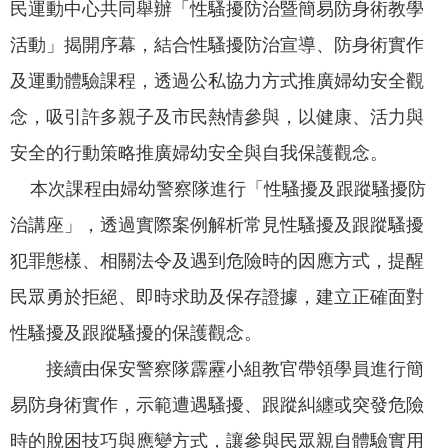
民運動中心共同舉辦「性騷擾防治暨簡易防身術教學
我
們
活動」揭開序幕，結合性騷擾防治宣導、防身術實作
及運動體驗課程，透過公私協力方式推廣婦幼安全觀
網
路
念，吸引許多親子及市民熱情參與，以健康、活力與
社
安全的行動策略推廣婦幼安全與自我保護觀念。
群
本次課程由婦幼警察隊進行「性騷擾及跟蹤騷擾防
政
治講座」，透過實際案例解析常見性騷擾及跟蹤騷擾
府
資
犯罪態樣、相關法令及遇到危險時的因應方式，提醒
訊
民眾勇於拒絕、即時求助及保存證據，建立正確面對
公
開
性騷擾及跟蹤騷擾的保護觀念。
抗
接續由保安警察隊霹靂小組教官帶領學員進行簡
旱
易防身術實作，示範遭遇騷擾、跟蹤糾纏或突發危險
節
時的脫困技巧與應變方式，讓參與民眾親自體驗實用
水