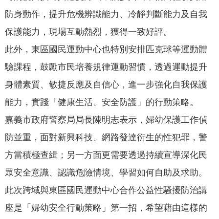
專
防身動作，提升危機辨識能力、冷靜判斷能力及自我
區
保護能力，現場互動熱烈，獲得一致好評。
網
此外，東區國民運動中心也特別安排匹克球等運動體
站
驗課程，鼓勵市民培養規律運動習慣，透過運動提升
導
覽
身體素質、敏捷反應及自信心，進一步強化自我保護
能力，實踐「健康生活、安全防護」的行動策略。
回
首
嘉義市政府警察局局長陳明志表示，婦幼保護工作偵
頁
防並重，面對新興科技、網路發達衍生的性犯罪，警
English
方當積極查緝；另一方面更需要透過持續宣導深化民
資
眾安全意識、認識危險情境、學習如何自助及求助。
訊
此次跨域與東區國民運動中心合作公益性騷擾防治講
安
座是「婦幼安全行動策略」第一招，希望藉由這樣的
全