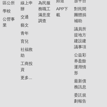
頻道
放平台
區公所
線上申
為民服
辦
務職工
APP下
對民間
學校
滿意度
載
團體捐
交通
公營事
調查
補助
業
藝文
議員所
青年
提地方
建設建
育兒
議事項
社福救
公益彩
助
券盈餘
工商投
運用情
資
形
更多...
最新債
務訊息
委託規
劃報告