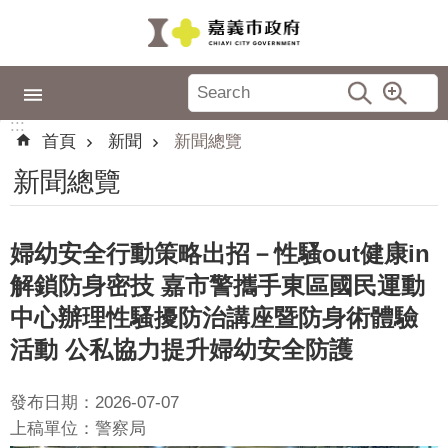
跳到主要內容區塊
:::
市
政
:::
專
首頁
新聞
新聞總覽
區
新聞總覽
城
市
品
婦幼安全行動策略出招－性騷out健康in
牌
解鎖防身密技 嘉市警攜手東區國民運動
認
中心辦理性騷擾防治講座暨防身術體驗
識
活動 公私協力提升婦幼安全防護
嘉
義
發布日期：2026-07-07
新
上稿單位：警察局