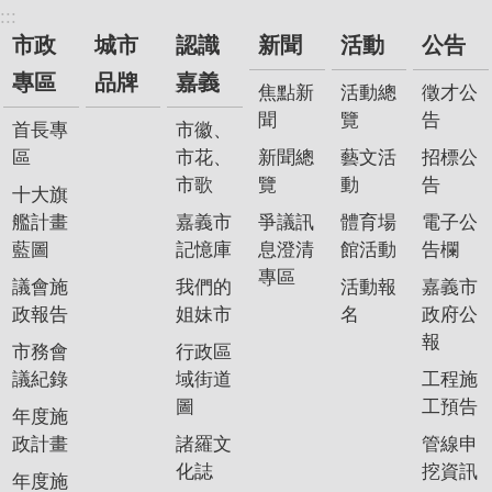
:::
市政
城市
認識
新聞
活動
公告
專區
品牌
嘉義
焦點新
活動總
徵才公
聞
覽
告
首長專
市徽、
區
市花、
新聞總
藝文活
招標公
市歌
覽
動
告
十大旗
艦計畫
嘉義市
爭議訊
體育場
電子公
藍圖
記憶庫
息澄清
館活動
告欄
專區
議會施
我們的
活動報
嘉義市
政報告
姐妹市
名
政府公
報
市務會
行政區
議紀錄
域街道
工程施
圖
工預告
年度施
政計畫
諸羅文
管線申
化誌
挖資訊
年度施