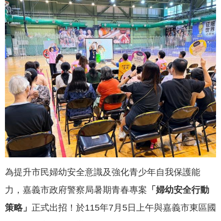
聞
活
動
公
告
機
關
網
站
便
民
服
為提升市民婦幼安全意識及強化青少年自我保護能
務
力，嘉義市政府警察局暑期青春專案
「
婦幼安全行動
聯
策略
」
正式出招！於115年7月5日上午與嘉義市東區國
絡