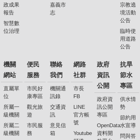
政成果
嘉義市
宗教遶
報告
志
境活動
公告
智慧數
位治理
臨時使
用道路
公告
機關
便民
聯絡
網路
政府
抗旱
網站
服務
我們
社群
資訊
節水
公開
專區
直屬單
市民好
機關通
市長
位
康專區
訊錄
FB
政府資
供水情
所屬一
觀光旅
交通資
LINE
訊公開
勢
級機關
遊
訊
官方帳
專區
節約用
號
所屬二
市民服
意見信
OpenData
水宣導
級機關
務
箱
Youtube
資料開
問與答