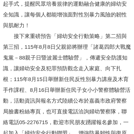
政
起手式，提醒民眾培養規律的運動融合健康的婦幼安
策
全知識，讓每個人都能增強面對性別暴力風險的韌性
隱
與肌耐力！
私
接下來重磅預告「婦幼安全行動策略」第二招與
權
政
第三招，115年8月8日父親節將辦理「諸葛四郎大戰魔
策
鬼黨－88親子日暨波麗士體驗營」，傳遞安全防護知
資
識，讓婦幼安全及犯罪預防觀念走入家庭、向下扎
料
開
根；115年8月15日舉辦新住民反性別暴力講座及木育
放
手作課程、8月16日舉辦新住民子女小小警察體驗營活
宣
動，活動資訊與報名方式陸續公布於嘉義市政府警察
告
局臉書粉絲專頁，也可直接電話洽詢婦幼警察隊，聯
絡電話05-2276715，歡迎市民朋友踴躍報名參加，一
起加入「婦幼安全行動聯盟」，增強防暴韌性與復原