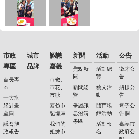
:::
市政
城市
認識
新聞
活動
公告
專區
品牌
嘉義
焦點新
活動總
徵才公
聞
覽
告
首長專
市徽、
區
市花、
新聞總
藝文活
招標公
市歌
覽
動
告
十大旗
艦計畫
嘉義市
爭議訊
體育場
電子公
藍圖
記憶庫
息澄清
館活動
告欄
專區
議會施
我們的
活動報
嘉義市
政報告
姐妹市
名
政府公