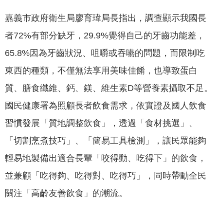
專
嘉義市政府衛生局廖育瑋局長指出，調查顯示我國長
區
者72%有部分缺牙，29.9%覺得自己的牙齒功能差，
網
65.8%因為牙齒狀況、咀嚼或吞嚥的問題，而限制吃
站
導
東西的種類，不僅無法享用美味佳餚，也導致蛋白
覽
質、膳食纖維、鈣、鎂、維生素D等營養素攝取不足。
回
國民健康署為照顧長者飲食需求，依實證及國人飲食
首
習慣發展「質地調整飲食」，透過「食材挑選」、
頁
「切割烹煮技巧」、「簡易工具檢測」，讓民眾能夠
English
輕易地製備出適合長輩「咬得動、吃得下」的飲食，
資
並兼顧「吃得夠、吃得對、吃得巧」，同時帶動全民
訊
關注「高齡友善飲食」的潮流。
安
全