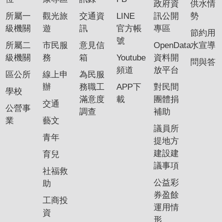
政府資
供水情
所屬一
觀光旅
交通資
LINE
訊公開
勢
級機關
遊
訊
官方帳
專區
節約用
號
所屬二
市民服
意見信
OpenData
水宣導
級機關
務
箱
Youtube
資料開
問與答
頻道
放平台
區公所
線上申
為民服
辦
務職工
APP下
對民間
學校
滿意度
載
團體捐
交通
公營事
調查
補助
業
藝文
議員所
青年
提地方
建設建
育兒
議事項
社福救
公益彩
助
券盈餘
工商投
運用情
資
形