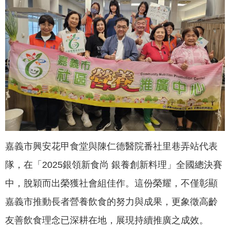
聞
活
動
公
告
機
關
網
站
嘉義市興安花甲食堂與陳仁德醫院番社里巷弄站代表
便
隊，在「2025銀領新食尚 銀養創新料理」全國總決賽
民
服
中，脫穎而出榮獲社會組佳作。這份榮耀，不僅彰顯
務
嘉義市推動長者營養飲食的努力與成果，更象徵高齡
聯
友善飲食理念已深耕在地，展現持續推廣之成效。
絡