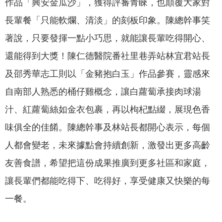
作品「興安金瓜沙」，獲得評審青睞，也顛覆大家對
長輩餐「只能軟爛、清淡」的刻板印象。陳總幹事笑
著說，只要發揮一點小巧思，就能讓長輩吃得開心、
還能得到大獎！陳仁德醫院番社里巷弄站林宜君站長
及邵秀華志工則以「金豬抱白玉」作品參賽，靈感來
自南部人熟悉的桶仔雞概念，讓白蘿蔔承接肉球湯
汁、紅蘿蔔絲如金衣包裹，再以枸杞點綴，展現色香
味俱全的佳餚。陳總幹事及林站長都開心表示，每個
人都會變老，未來據點會持續創新，激發出更多高齡
友善食譜，希望把這份成果推廣到更多社區和家庭，
讓長輩們都能吃得下、吃得好，享受健康又快樂的每
一餐。