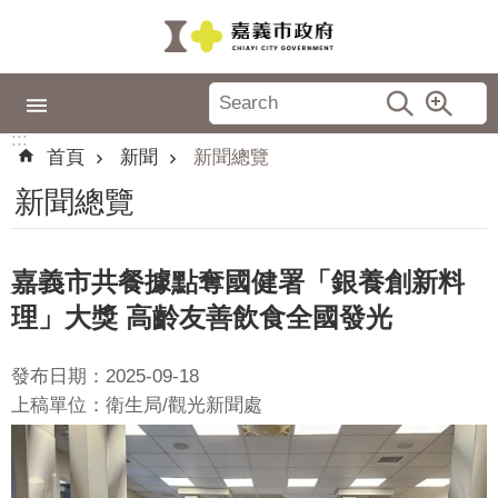
跳到主要內容區塊
:::
市
政
:::
專
首頁
新聞
新聞總覽
區
新聞總覽
城
市
品
嘉義市共餐據點奪國健署「銀養創新料
牌
理」大獎 高齡友善飲食全國發光
認
識
發布日期：2025-09-18
嘉
上稿單位：衛生局/觀光新聞處
義
新