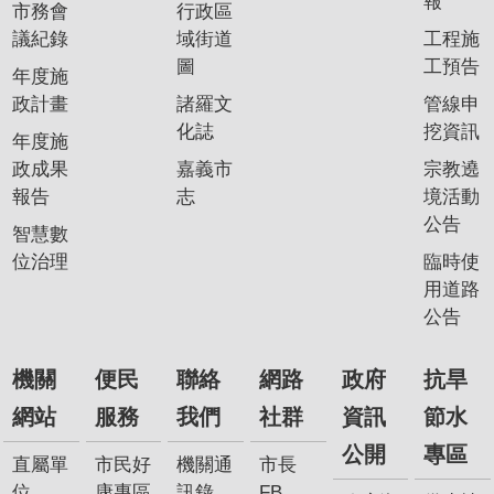
報
市務會
行政區
議紀錄
域街道
工程施
圖
工預告
年度施
政計畫
諸羅文
管線申
化誌
挖資訊
年度施
政成果
嘉義市
宗教遶
報告
志
境活動
公告
智慧數
位治理
臨時使
用道路
公告
機關
便民
聯絡
網路
政府
抗旱
網站
服務
我們
社群
資訊
節水
公開
專區
直屬單
市民好
機關通
市長
位
康專區
訊錄
FB