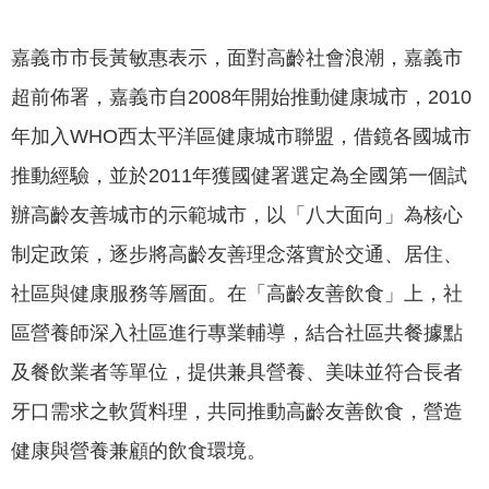
我
們
嘉義市市長黃敏惠表示，面對高齡社會浪潮，嘉義市
網
超前佈署，嘉義市自2008年開始推動健康城市，2010
路
年加入WHO西太平洋區健康城市聯盟，借鏡各國城市
社
群
推動經驗，並於2011年獲國健署選定為全國第一個試
辦高齡友善城市的示範城市，以「八大面向」為核心
政
府
制定政策，逐步將高齡友善理念落實於交通、居住、
資
社區與健康服務等層面。在「高齡友善飲食」上，社
訊
公
區營養師深入社區進行專業輔導，結合社區共餐據點
開
及餐飲業者等單位，提供兼具營養、美味並符合長者
抗
牙口需求之軟質料理，共同推動高齡友善飲食，營造
旱
健康與營養兼顧的飲食環境。
節
水