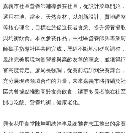
政
嘉義市社區營養師輔導參賽社區，從設計菜單開始，
策
選用在地、當令、天然食材，以創新設計、質地調整
隱
等核心理念，目標在於促進長者食慾、提升營養攝取
私
權
與均衡飲食。本次參賽作品，由社區營養師與專業廚
政
師攜手指導社區共同完成，歷經不斷地切磋與調整，
策
最終完美展現均衡營養與高齡友善的理念，並獲得評
資
審高度肯定。廖局長強調，從賽前培訓到決賽舞台，
料
開
充分展現跨領域合作的力量，未來嘉義市將持續於社
放
區共餐據點推動高齡友善飲食，讓更多長者能在社區
宣
告
開心吃飯、營養均衡，健康老化。
興安花甲食堂陳坤明總幹事及謝雅青志工推出的參賽