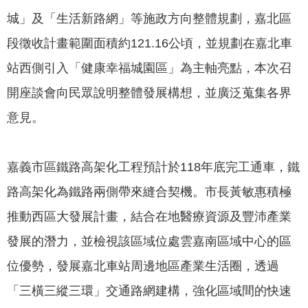
我
城」及「生活新路網」等施政方向整體規劃，嘉北區
們
段徵收計畫範圍面積約121.16公頃，並規劃在嘉北車
網
站西側引入「健康幸福城園區」為主軸亮點，本次召
路
開座談會向民眾說明整體發展構想，並廣泛蒐集各界
社
群
意見。
政
府
嘉義市區鐵路高架化工程預計於118年底完工通車，鐵
資
訊
路高架化為鐵路兩側帶來縫合契機。市長黃敏惠積極
公
推動西區大發展計畫，結合在地醫療資源及豐沛產業
開
發展的潛力，並檢視該區域位處雲嘉南區域中心的區
抗
位優勢，發展嘉北車站周邊地區產業生活圈，透過
旱
節
「三橫三縱三環」交通路網建構，強化區域間的快速
水