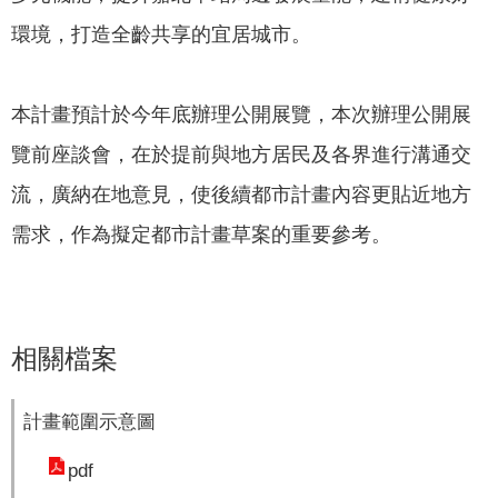
政
策
環境，打造全齡共享的宜居城市。
隱
私
本計畫預計於今年底辦理公開展覽，本次辦理公開展
權
覽前座談會，在於提前與地方居民及各界進行溝通交
政
策
流，廣納在地意見，使後續都市計畫內容更貼近地方
需求，作為擬定都市計畫草案的重要參考。
資
料
開
放
宣
相關檔案
告
計畫範圍示意圖
pdf