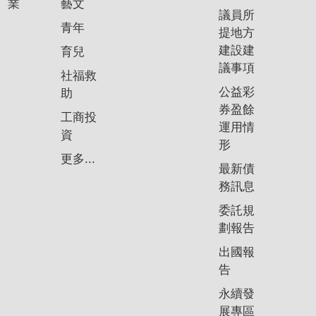
業
藝文
議員所
青年
提地方
建設建
育兒
議事項
社福救
公益彩
助
券盈餘
工商投
運用情
資
形
更多...
最新債
務訊息
委託規
劃報告
出國報
告
永續發
展專區