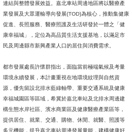
連結與整體發展效益。嘉北車站周邊地區將以醫療產
專
區
業發展及大眾運輸導向發展(TOD)為核心，推動集健康
促進、長照服務、醫療照護及生活研發於一體之「健
網
康幸福城」，定位為高品質生活支援基地，以滿足市
站
導
民及周邊縣市新興產業人口的居住與消費需求。
覽
回
都市發展處長許懷群指出，面臨當前極端氣候及考量
首
頁
環境永續發展，本計畫重視在地環境紋理與自然資
源，優先留設北排水藍綠軸帶、重要交通系統及健康
English
幸福城園區等區域，希冀於嘉北車站及北排水周邊建
資
構生態水岸社區、濱水商業區及健康醫療產業區等，
訊
安
提供居住、就業、交通、購物、休閒、就醫、照護等
全
多元機能，提升嘉北車站周邊發展量能，建構健康好