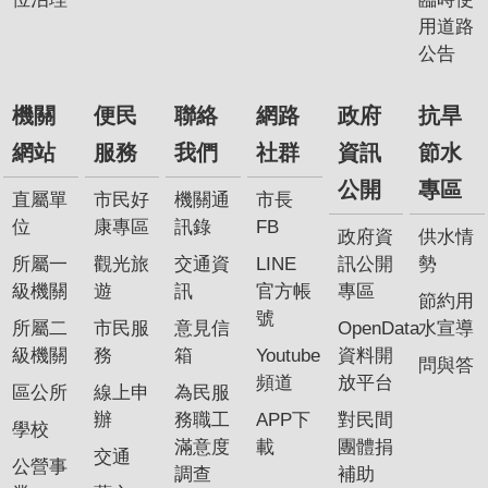
用道路
公告
機關
便民
聯絡
網路
政府
抗旱
網站
服務
我們
社群
資訊
節水
公開
專區
直屬單
市民好
機關通
市長
位
康專區
訊錄
FB
政府資
供水情
所屬一
觀光旅
交通資
LINE
訊公開
勢
級機關
遊
訊
官方帳
專區
節約用
號
所屬二
市民服
意見信
OpenData
水宣導
級機關
務
箱
Youtube
資料開
問與答
頻道
放平台
區公所
線上申
為民服
辦
務職工
APP下
對民間
學校
滿意度
載
團體捐
交通
公營事
調查
補助