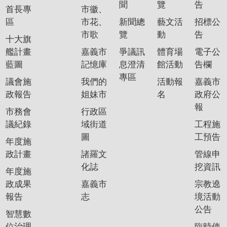
聞
覽
告
首長專
市徽、
區
市花、
新聞總
藝文活
招標公
市歌
覽
動
告
十大旗
艦計畫
嘉義市
爭議訊
體育場
電子公
藍圖
記憶庫
息澄清
館活動
告欄
專區
議會施
我們的
活動報
嘉義市
政報告
姐妹市
名
政府公
報
市務會
行政區
議紀錄
域街道
工程施
圖
工預告
年度施
政計畫
諸羅文
管線申
化誌
挖資訊
年度施
政成果
嘉義市
宗教遶
報告
志
境活動
公告
智慧數
位治理
臨時使