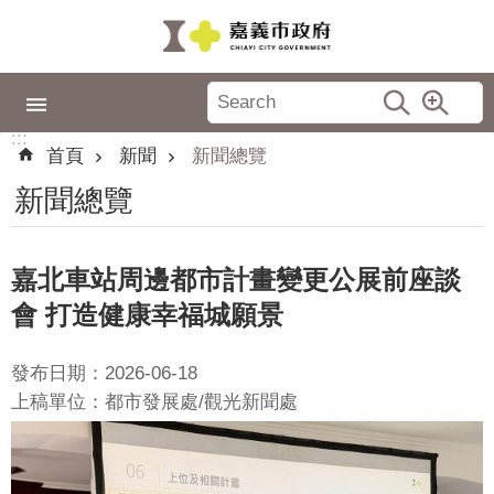
跳到主要內容區塊
:::
市
政
:::
專
首頁
新聞
新聞總覽
區
新聞總覽
城
市
品
嘉北車站周邊都市計畫變更公展前座談
牌
會 打造健康幸福城願景
認
識
發布日期：2026-06-18
嘉
上稿單位：都市發展處/觀光新聞處
義
新