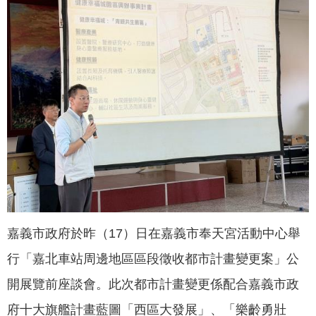
聞
活
動
公
告
機
關
網
站
便
民
嘉義市政府於昨（17）日在嘉義市奉天宮活動中心舉
服
行「嘉北車站周邊地區區段徵收都市計畫變更案」公
務
開展覽前座談會。此次都市計畫變更係配合嘉義市政
聯
府十大旗艦計畫藍圖「西區大發展」、「樂齡勇壯
絡