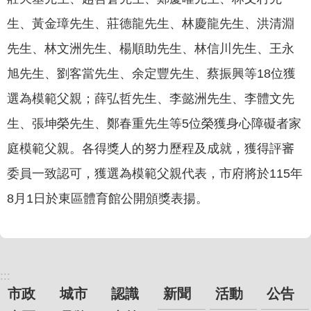
聞
生、黃金璋先生、莊德龍先生、林慶龍先生、洪清淵
活
先生、林文洲先生、楊順助先生、林信川先生、王永
動
旭先生、劉客當先生、余定豐先生、蔡振興等18位獲
公
告
選為模範父親；薛弘哲先生、李懿洲先生、李體文先
生、張坤榮先生、鄭春重先生等5位榮獲身心障礙者家
機
關
庭模範父親。各得獎人的努力歷程及成就，獲得評審
網
委員一致認可，獲選為模範父親代表，市府將於115年
站
8月1日於東區體育館公開頒獎表揚。
便
民
服
務
:::
聯
市政
城市
認識
新聞
活動
公告
絡