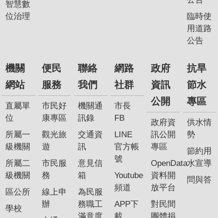
智慧數
專
位治理
臨時使
區
用道路
公告
網
站
機關
便民
聯絡
網路
政府
抗旱
導
覽
網站
服務
我們
社群
資訊
節水
公開
專區
回
直屬單
市民好
機關通
市長
首
位
康專區
訊錄
FB
政府資
供水情
頁
所屬一
觀光旅
交通資
LINE
訊公開
勢
級機關
遊
訊
官方帳
專區
English
節約用
號
所屬二
市民服
意見信
OpenData
水宣導
資
級機關
務
箱
Youtube
資料開
問與答
訊
頻道
放平台
區公所
線上申
為民服
安
辦
務職工
APP下
對民間
全
學校
滿意度
載
團體捐