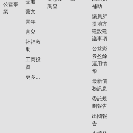
政
交通
公營事
調查
補助
策
業
藝文
議員所
隱
青年
提地方
私
建設建
育兒
權
議事項
社福救
政
公益彩
助
策
券盈餘
工商投
資
運用情
資
料
形
更多...
開
最新債
放
務訊息
宣
委託規
告
劃報告
出國報
告