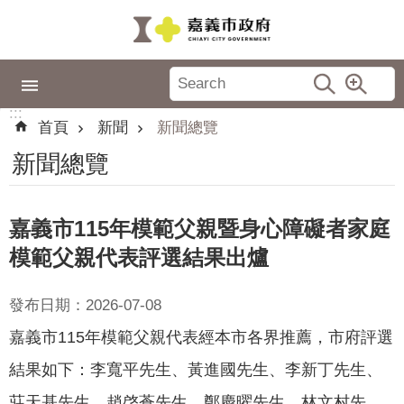
跳到主要內容區塊
:::
市
政
:::
專
首頁
新聞
新聞總覽
區
新聞總覽
城
市
品
嘉義市115年模範父親暨身心障礙者家庭
牌
模範父親代表評選結果出爐
認
識
發布日期：2026-07-08
嘉
嘉義市115年模範父親代表經本市各界推薦，市府評選
義
結果如下：李寬平先生、黃進國先生、李新丁先生、
新
莊天基先生、趙啓蒼先生、鄭慶曜先生、林文村先