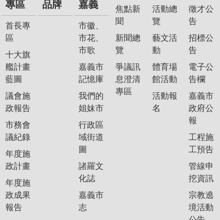
專區
品牌
嘉義
我
焦點新
活動總
徵才公
們
聞
覽
告
首長專
市徽、
區
市花、
新聞總
藝文活
招標公
網
市歌
覽
動
告
路
十大旗
社
艦計畫
嘉義市
爭議訊
體育場
電子公
群
藍圖
記憶庫
息澄清
館活動
告欄
專區
議會施
我們的
活動報
嘉義市
政
政報告
姐妹市
名
政府公
府
報
資
市務會
行政區
訊
議紀錄
域街道
工程施
公
圖
工預告
年度施
開
政計畫
諸羅文
管線申
化誌
挖資訊
抗
年度施
旱
政成果
嘉義市
宗教遶
節
報告
志
境活動
水
公告