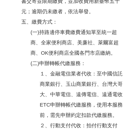
書交寄並限期繳費，並加收費用新臺幣五十
我
元；逾期仍未繳者，依法舉發。
們
五、繳費方式：
網
路
(一)持路邊停車費繳費通知單至統一超
社
商、全家便利商店、美廉社、萊爾富超
群
商、OK便利商店全國各門市店繳納。
政
(二)申辦轉帳代繳服務：
府
資
１、金融電信業者代收：至中國信託
訊
商業銀行、玉山商業銀行、台灣大哥
公
開
大、中華電信、遠傳電信、遠通電收
ETC申辦轉帳代繳服務，使用本服務
抗
旱
前，需先申辦約定扣款代繳服務。
節
２、行動支付代收：拍付行動支付
水