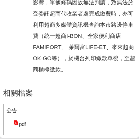
政
影響，單據條碼因故無法判讀，致無法於
策
受委託超商代收業者處完成繳費時，亦可
隱
利用超商多媒體資訊機查詢本市路邊停車
私
費（統一超商I-BON、全家便利商店
權
政
FAMIPORT、 萊爾富LIFE-ET、來來超商
策
OK-GO等），於機台列印繳款單後，至超
資
商櫃檯繳款。
料
開
放
相關檔案
宣
告
公告
pdf