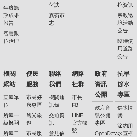
化誌
挖資訊
年度施
政成果
嘉義市
宗教遶
報告
志
境活動
公告
智慧數
位治理
臨時使
用道路
公告
機關
便民
聯絡
網路
政府
抗旱
網站
服務
我們
社群
資訊
節水
公開
專區
直屬單
市民好
機關通
市長
位
康專區
訊錄
FB
政府資
供水情
所屬一
觀光旅
交通資
LINE
訊公開
勢
級機關
遊
訊
官方帳
專區
節約用
號
所屬二
市民服
意見信
OpenData
水宣導