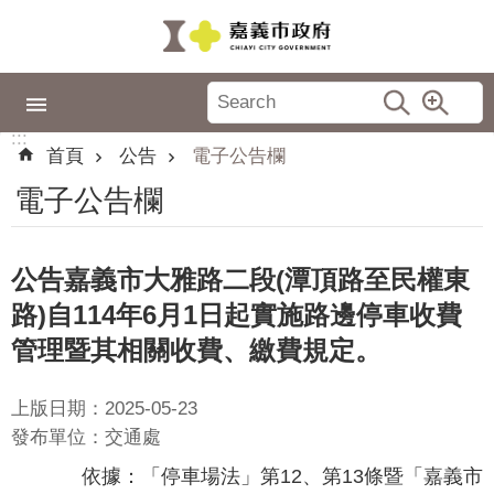
跳到主要內容區塊
:::
市
政
:::
專
首頁
公告
電子公告欄
區
電子公告欄
城
市
品
公告嘉義市大雅路二段(潭頂路至民權東
牌
路)自114年6月1日起實施路邊停車收費
認
管理暨其相關收費、繳費規定。
識
嘉
上版日期：2025-05-23
義
發布單位：交通處
新
依據：「停車場法」第12、第13條暨「嘉義市