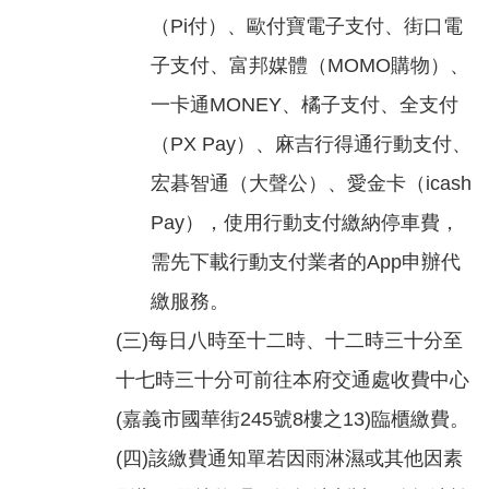
專
（Pi付）、歐付寶電子支付、街口電
區
子支付、富邦媒體（MOMO購物）、
網
一卡通MONEY、橘子支付、全支付
站
（PX Pay）、麻吉行得通行動支付、
導
宏碁智通（大聲公）、愛金卡（icash
覽
Pay），使用行動支付繳納停車費，
回
首
需先下載行動支付業者的App申辦代
頁
繳服務。
English
(三)每日八時至十二時、十二時三十分至
十七時三十分可前往本府交通處收費中心
資
訊
(嘉義市國華街245號8樓之13)臨櫃繳費。
安
(四)該繳費通知單若因雨淋濕或其他因素
全