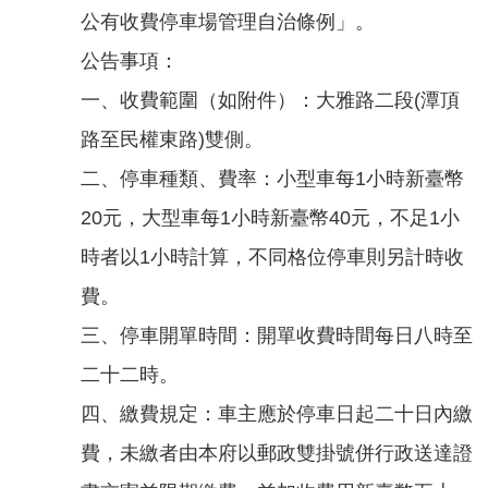
聞
公有收費停車場管理自治條例」。
活
公告事項：
動
一、收費範圍（如附件）：大雅路二段(潭頂
公
路至民權東路)雙側。
告
二、停車種類、費率：小型車每1小時新臺幣
機
20元，大型車每1小時新臺幣40元，不足1小
關
網
時者以1小時計算，不同格位停車則另計時收
站
費。
便
三、停車開單時間：開單收費時間每日八時至
民
二十二時。
服
務
四、繳費規定：車主應於停車日起二十日內繳
聯
費，未繳者由本府以郵政雙掛號併行政送達證
絡