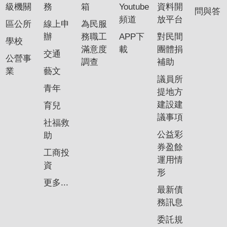
級機關
務
箱
Youtube
資料開
問與答
頻道
放平台
區公所
線上申
為民服
辦
務職工
APP下
對民間
學校
滿意度
載
團體捐
交通
公營事
調查
補助
業
藝文
議員所
青年
提地方
建設建
育兒
議事項
社福救
公益彩
助
券盈餘
工商投
運用情
資
形
更多...
最新債
務訊息
委託規