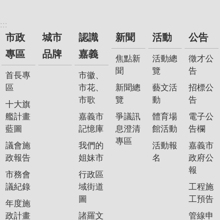
:::
市政
城市
認識
新聞
活動
公告
專區
品牌
嘉義
焦點新
活動總
徵才公
聞
覽
告
首長專
市徽、
區
市花、
新聞總
藝文活
招標公
市歌
覽
動
告
十大旗
艦計畫
嘉義市
爭議訊
體育場
電子公
藍圖
記憶庫
息澄清
館活動
告欄
專區
議會施
我們的
活動報
嘉義市
政報告
姐妹市
名
政府公
報
市務會
行政區
議紀錄
域街道
工程施
圖
工預告
年度施
政計畫
諸羅文
管線申