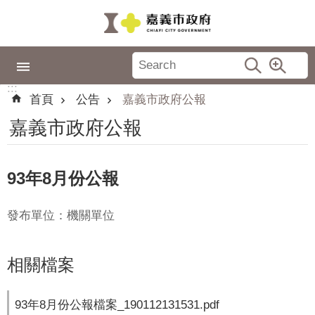
跳到主要內容區塊
:::
市
政
:::
專
首頁
公告
嘉義市政府公報
區
嘉義市政府公報
城
市
品
93年8月份公報
牌
發布單位：機關單位
認
識
嘉
相關檔案
義
新
93年8月份公報檔案_190112131531.pdf