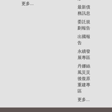
政
更多...
策
最新債
務訊息
隱
委託規
私
劃報告
權
政
出國報
策
告
永續發
資
展專區
料
開
丹娜絲
放
風災災
宣
後復原
告
重建專
區
更多...