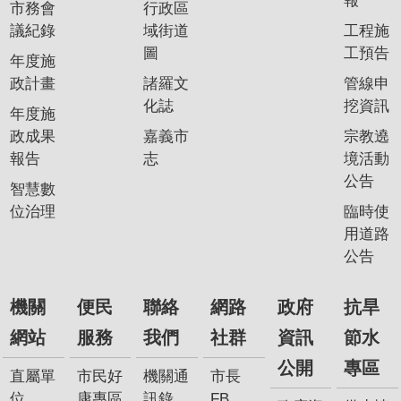
報
市務會
行政區
我
議紀錄
域街道
工程施
們
圖
工預告
年度施
網
政計畫
諸羅文
管線申
路
化誌
挖資訊
年度施
社
政成果
嘉義市
宗教遶
群
報告
志
境活動
政
公告
智慧數
府
位治理
臨時使
資
用道路
訊
公告
公
開
機關
便民
聯絡
網路
政府
抗旱
抗
網站
服務
我們
社群
資訊
節水
旱
公開
專區
節
直屬單
市民好
機關通
市長
水
位
康專區
訊錄
FB