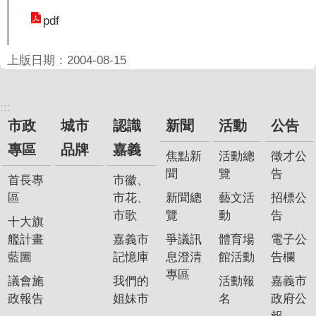
聞
pdf
活
動
上版日期：2004-08-15
公
告
:::
市政
城市
認識
新聞
活動
公告
機
關
專區
品牌
嘉義
焦點新
活動總
徵才公
網
聞
覽
告
站
首長專
市徽、
區
市花、
新聞總
藝文活
招標公
便
市歌
覽
動
告
十大旗
民
艦計畫
嘉義市
爭議訊
體育場
電子公
服
藍圖
記憶庫
息澄清
館活動
告欄
務
專區
議會施
我們的
活動報
嘉義市
聯
政報告
姐妹市
名
政府公
絡