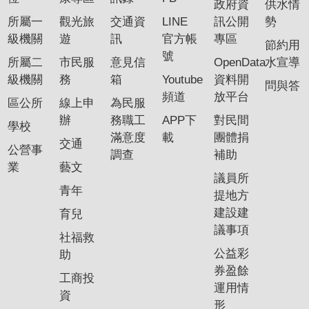
政府資
供水情
專
所屬一
觀光旅
交通資
LINE
訊公開
勢
區
級機關
遊
訊
官方帳
專區
節約用
號
所屬二
市民服
意見信
OpenData
水宣導
網
級機關
務
箱
Youtube
資料開
站
問與答
頻道
放平台
導
區公所
線上申
為民服
覽
辦
務職工
APP下
對民間
學校
滿意度
載
團體捐
交通
回
公營事
調查
補助
首
業
藝文
議員所
頁
青年
提地方
English
建設建
育兒
議事項
社福救
資
公益彩
助
訊
券盈餘
安
工商投
運用情
全
資
形