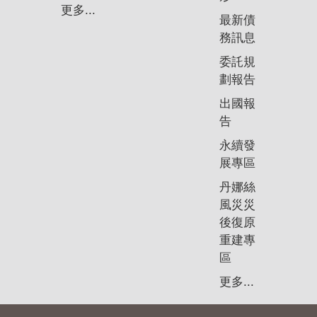
政
更多...
策
最新債
務訊息
隱
委託規
私
劃報告
權
政
出國報
策
告
永續發
資
展專區
料
開
丹娜絲
放
風災災
宣
後復原
告
重建專
區
更多...