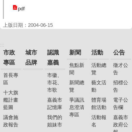
聞
pdf
活
動
上版日期：2004-06-15
公
告
:::
市政
城市
認識
新聞
活動
公告
機
關
專區
品牌
嘉義
焦點新
活動總
徵才公
網
聞
覽
告
站
首長專
市徽、
區
市花、
新聞總
藝文活
招標公
便
市歌
覽
動
告
十大旗
民
艦計畫
嘉義市
爭議訊
體育場
電子公
服
藍圖
記憶庫
息澄清
館活動
告欄
務
專區
議會施
我們的
活動報
嘉義市
聯
政報告
姐妹市
名
政府公
絡