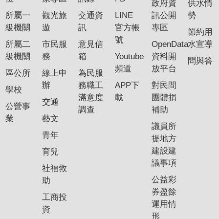
政府資
供水情
專
所屬一
觀光旅
交通資
LINE
訊公開
勢
區
級機關
遊
訊
官方帳
專區
節約用
號
所屬二
市民服
意見信
OpenData
水宣導
網
級機關
務
箱
Youtube
資料開
站
問與答
頻道
放平台
導
區公所
線上申
為民服
覽
辦
務職工
APP下
對民間
學校
滿意度
載
團體捐
交通
回
公營事
調查
補助
首
業
藝文
議員所
頁
青年
提地方
English
建設建
育兒
議事項
社福救
資
公益彩
助
訊
券盈餘
安
工商投
運用情
全
資
形