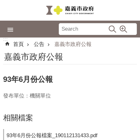
跳到主要內容區塊
:::
市
政
:::
專
首頁
公告
嘉義市政府公報
區
嘉義市政府公報
城
市
品
93年6月份公報
牌
發布單位：機關單位
認
識
嘉
相關檔案
義
新
93年6月份公報檔案_190112131433.pdf