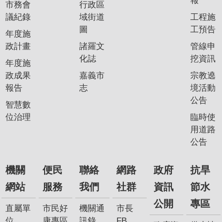
報
市務會
行政區
我
議紀錄
域街道
工程施
們
圖
工預告
年度施
網
政計畫
諸羅文
管線申
路
化誌
挖資訊
年度施
社
政成果
嘉義市
宗教遶
群
報告
志
境活動
政
公告
智慧數
府
位治理
臨時使
資
用道路
訊
公告
公
開
機關
便民
聯絡
網路
政府
抗旱
抗
網站
服務
我們
社群
資訊
節水
旱
公開
專區
節
直屬單
市民好
機關通
市長
水
位
康專區
訊錄
FB