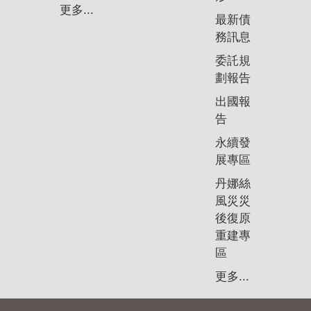
政
更多...
策
最新債
務訊息
隱
委託規
私
劃報告
權
政
出國報
策
告
永續發
資
展專區
料
開
丹娜絲
放
風災災
宣
後復原
告
重建專
區
更多...