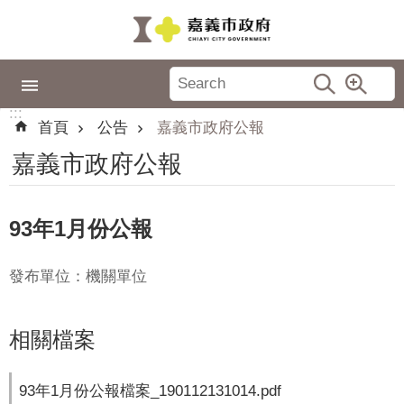
跳到主要內容區塊
:::
市
政
:::
專
首頁
公告
嘉義市政府公報
區
嘉義市政府公報
城
市
品
93年1月份公報
牌
發布單位：機關單位
認
識
嘉
相關檔案
義
新
93年1月份公報檔案_190112131014.pdf