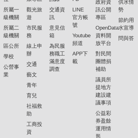
政府資
供水情
專
所屬一
觀光旅
交通資
LINE
訊公開
勢
區
級機關
遊
訊
官方帳
專區
節約用
號
所屬二
市民服
意見信
OpenData
水宣導
網
級機關
務
箱
Youtube
資料開
站
問與答
頻道
放平台
導
區公所
線上申
為民服
覽
辦
務職工
APP下
對民間
學校
滿意度
載
團體捐
交通
回
公營事
調查
補助
首
業
藝文
議員所
頁
青年
提地方
English
建設建
育兒
議事項
社福救
資
公益彩
助
訊
券盈餘
安
工商投
運用情
全
資
形