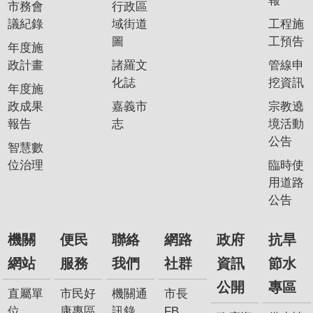
報
市務會
行政區
我
議紀錄
域街道
工程施
們
圖
工預告
年度施
網
政計畫
諸羅文
管線申
路
化誌
挖資訊
年度施
社
政成果
嘉義市
宗教遶
群
報告
志
境活動
政
公告
智慧數
府
位治理
臨時使
資
用道路
訊
公告
公
開
機關
便民
聯絡
網路
政府
抗旱
抗
網站
服務
我們
社群
資訊
節水
旱
公開
專區
節
直屬單
市民好
機關通
市長
水
位
康專區
訊錄
FB