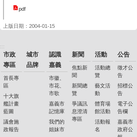
聞
pdf
活
動
上版日期：2004-01-15
公
告
:::
市政
城市
認識
新聞
活動
公告
機
關
專區
品牌
嘉義
焦點新
活動總
徵才公
網
聞
覽
告
站
首長專
市徽、
區
市花、
新聞總
藝文活
招標公
便
市歌
覽
動
告
十大旗
民
艦計畫
嘉義市
爭議訊
體育場
電子公
服
藍圖
記憶庫
息澄清
館活動
告欄
務
專區
議會施
我們的
活動報
嘉義市
聯
政報告
姐妹市
名
政府公
絡