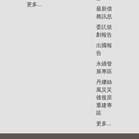
政
更多...
策
最新債
務訊息
隱
委託規
私
劃報告
權
政
出國報
策
告
永續發
資
展專區
料
開
丹娜絲
放
風災災
宣
後復原
告
重建專
區
更多...