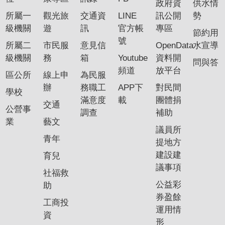
政府資
供水情
專
所屬一
觀光旅
交通資
LINE
訊公開
勢
區
級機關
遊
訊
官方帳
專區
節約用
號
所屬二
市民服
意見信
OpenData
水宣導
網
級機關
務
箱
Youtube
資料開
站
問與答
頻道
放平台
導
區公所
線上申
為民服
覽
辦
務職工
APP下
對民間
學校
滿意度
載
團體捐
交通
回
公營事
調查
補助
首
業
藝文
議員所
頁
青年
提地方
English
建設建
育兒
議事項
社福救
資
公益彩
助
訊
券盈餘
安
工商投
運用情
全
資
形