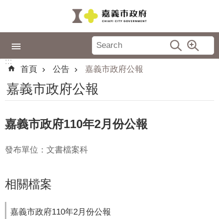
跳到主要內容區塊
:::
市
政
:::
專
首頁
公告
嘉義市政府公報
區
嘉義市政府公報
城
市
品
嘉義市政府110年2月份公報
牌
發布單位：文書檔案科
認
識
嘉
相關檔案
義
新
嘉義市政府110年2月份公報