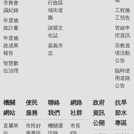
報
市務會
行政區
我
議紀錄
域街道
工程施
們
圖
工預告
年度施
網
政計畫
諸羅文
管線申
路
化誌
挖資訊
年度施
社
政成果
嘉義市
宗教遶
群
報告
志
境活動
政
公告
智慧數
府
位治理
臨時使
資
用道路
訊
公告
公
開
機關
便民
聯絡
網路
政府
抗旱
抗
網站
服務
我們
社群
資訊
節水
旱
公開
專區
節
直屬單
市民好
機關通
市長
水
位
康專區
訊錄
FB