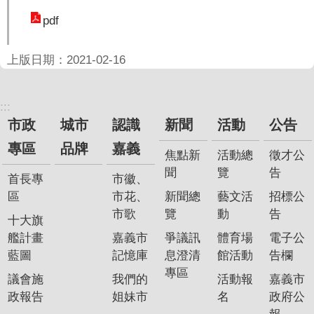
聞
pdf
活
動
上版日期：2021-02-16
公
告
:::
市政
城市
認識
新聞
活動
公告
機
關
專區
品牌
嘉義
焦點新
活動總
徵才公
網
聞
覽
告
站
首長專
市徽、
區
市花、
新聞總
藝文活
招標公
便
市歌
覽
動
告
十大旗
民
艦計畫
嘉義市
爭議訊
體育場
電子公
服
藍圖
記憶庫
息澄清
館活動
告欄
務
專區
議會施
我們的
活動報
嘉義市
聯
政報告
姐妹市
名
政府公
絡