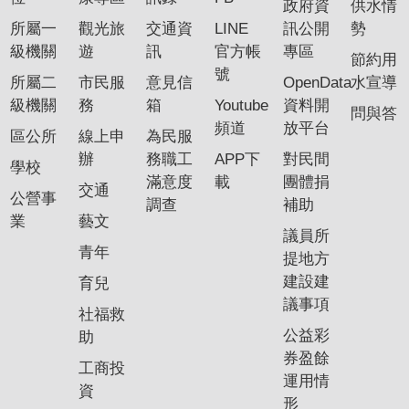
政府資
供水情
專
所屬一
觀光旅
交通資
LINE
訊公開
勢
區
級機關
遊
訊
官方帳
專區
節約用
號
所屬二
市民服
意見信
OpenData
水宣導
網
級機關
務
箱
Youtube
資料開
站
問與答
頻道
放平台
導
區公所
線上申
為民服
覽
辦
務職工
APP下
對民間
學校
滿意度
載
團體捐
交通
回
公營事
調查
補助
首
業
藝文
議員所
頁
青年
提地方
English
建設建
育兒
議事項
社福救
資
公益彩
助
訊
券盈餘
安
工商投
運用情
全
資
形