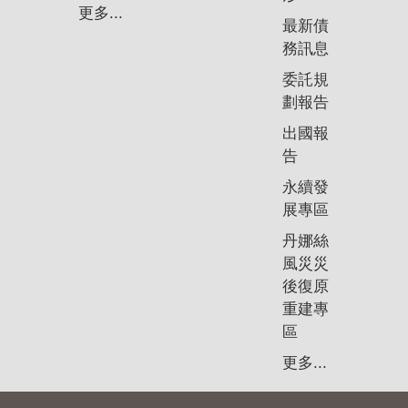
政
更多...
策
最新債
務訊息
隱
委託規
私
劃報告
權
政
出國報
策
告
永續發
資
展專區
料
開
丹娜絲
放
風災災
宣
後復原
告
重建專
區
更多...