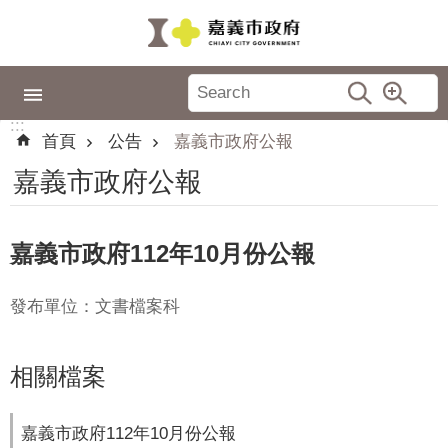
跳到主要內容區塊
:::
市
政
:::
專
首頁
公告
嘉義市政府公報
區
嘉義市政府公報
城
市
品
嘉義市政府112年10月份公報
牌
發布單位：文書檔案科
認
識
嘉
相關檔案
義
新
嘉義市政府112年10月份公報