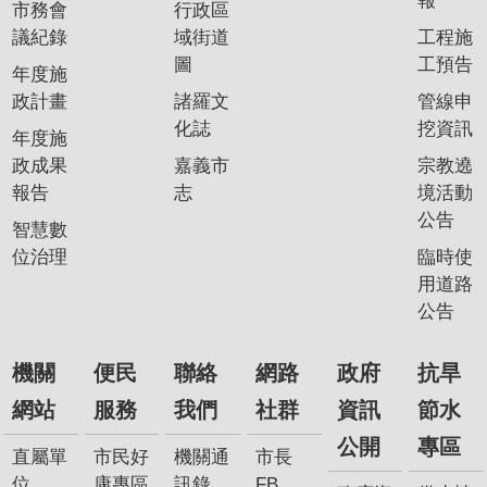
報
市務會
行政區
我
議紀錄
域街道
工程施
們
圖
工預告
年度施
網
政計畫
諸羅文
管線申
路
化誌
挖資訊
年度施
社
政成果
嘉義市
宗教遶
群
報告
志
境活動
政
公告
智慧數
府
位治理
臨時使
資
用道路
訊
公告
公
開
機關
便民
聯絡
網路
政府
抗旱
抗
網站
服務
我們
社群
資訊
節水
旱
公開
專區
節
直屬單
市民好
機關通
市長
水
位
康專區
訊錄
FB