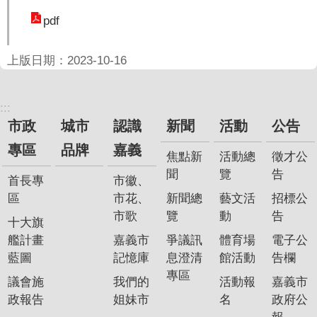
聞
pdf
活
動
上版日期：2023-10-16
公
告
:::
市政
城市
認識
新聞
活動
公告
機
關
專區
品牌
嘉義
焦點新
活動總
徵才公
網
聞
覽
告
站
首長專
市徽、
區
市花、
新聞總
藝文活
招標公
便
市歌
覽
動
告
十大旗
民
艦計畫
嘉義市
爭議訊
體育場
電子公
服
藍圖
記憶庫
息澄清
館活動
告欄
務
專區
議會施
我們的
活動報
嘉義市
聯
政報告
姐妹市
名
政府公
絡