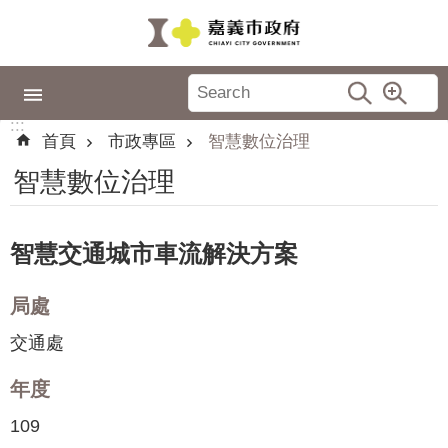
跳到主要內容區塊
:::
市
政
:::
專
首頁
市政專區
智慧數位治理
區
智慧數位治理
城
市
品
智慧交通城市車流解決方案
牌
局處
認
識
交通處
嘉
義
年度
109
新