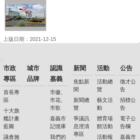
專
區
網
站
上版日期：2021-12-15
導
覽
:::
回
市政
城市
認識
新聞
活動
公告
首
專區
品牌
嘉義
頁
焦點新
活動總
徵才公
聞
覽
告
首長專
市徽、
English
區
市花、
新聞總
藝文活
招標公
市歌
覽
動
告
資
十大旗
訊
艦計畫
嘉義市
爭議訊
體育場
電子公
安
藍圖
記憶庫
息澄清
館活動
告欄
全
專區
議會施
我們的
活動報
嘉義市