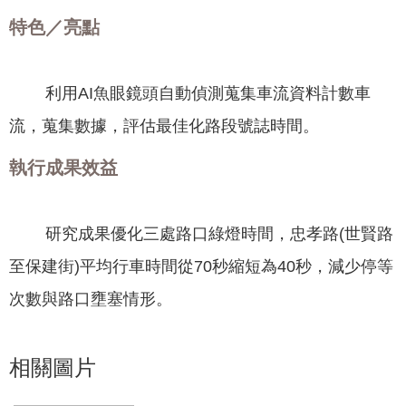
我
特色／亮點
們
網
利用AI魚眼鏡頭自動偵測蒐集車流資料計數車
路
社
流，蒐集數據，評估最佳化路段號誌時間。
群
執行成果效益
政
府
資
研究成果優化三處路口綠燈時間，忠孝路(世賢路
訊
至保建街)平均行車時間從70秒縮短為40秒，減少停等
公
開
次數與路口壅塞情形。
抗
旱
相關圖片
節
水