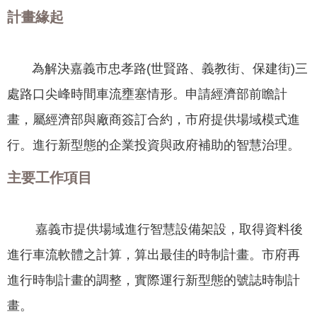
聞
計畫緣起
活
動
為解決嘉義市忠孝路(世賢路、義教街、保建街)三
公
處路口尖峰時間車流壅塞情形。申請經濟部前瞻計
告
畫，屬經濟部與廠商簽訂合約，市府提供場域模式進
機
行。進行新型態的企業投資與政府補助的智慧治理。
關
網
主要工作項目
站
便
民
嘉義市提供場域進行智慧設備架設，取得資料後
服
進行車流軟體之計算，算出最佳的時制計畫。市府再
務
進行時制計畫的調整，實際運行新型態的號誌時制計
聯
畫。
絡