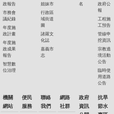
政
政報告
姐妹市
名
政府公
策
報
市務會
行政區
隱
議紀錄
域街道
工程施
私
圖
工預告
年度施
權
政計畫
諸羅文
管線申
政
化誌
挖資訊
年度施
策
政成果
嘉義市
宗教遶
資
報告
志
境活動
料
公告
智慧數
開
位治理
臨時使
放
用道路
宣
公告
告
機關
便民
聯絡
網路
政府
抗旱
網站
服務
我們
社群
資訊
節水