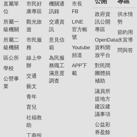
公開
專區
直屬單
市民好
機關通
市長
位
康專區
訊錄
FB
政府資
供水情
所屬一
觀光旅
交通資
LINE
訊公開
勢
級機關
遊
訊
官方帳
專區
節約用
號
所屬二
市民服
意見信
OpenData
水宣導
級機關
務
箱
Youtube
資料開
問與答
頻道
放平台
區公所
線上申
為民服
辦
務職工
APP下
對民間
學校
滿意度
載
團體捐
交通
公營事
調查
補助
業
藝文
議員所
青年
提地方
建設建
育兒
議事項
社福救
公益彩
助
券盈餘
工商投