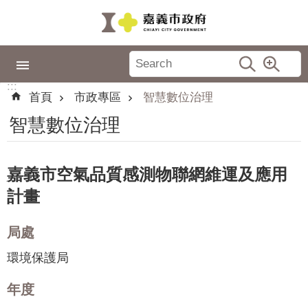
跳到主要內容區塊
:::
市
政
:::
專
首頁
市政專區
智慧數位治理
區
智慧數位治理
城
市
品
嘉義市空氣品質感測物聯網維運及應用
牌
計畫
認
識
局處
嘉
環境保護局
義
年度
新