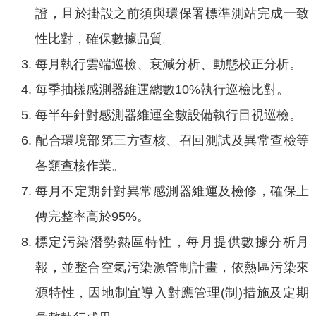
證，且於掛設之前須與環保署標準測站完成一致
專
區
性比對，確保數據品質。
每月執行雲端巡檢、衰減分析、動態校正分析。
網
站
每季抽樣感測器維運總數10%執行巡檢比對。
導
每半年針對感測器維運全數設備執行目視巡檢。
覽
配合環境部第三方查核、召回測試及異常查檢等
回
各類查核作業。
首
頁
每月不定期針對異常感測器維運及檢修，確保上
English
傳完整率高於95%。
標定污染潛勢熱區特性，每月提供數據分析月
資
訊
報，並整合空氣污染源管制計畫，依熱區污染來
安
源特性，因地制宜導入對應管理(制)措施及定期
全