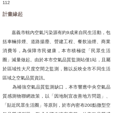
聞
112
活
計畫緣起
動
公
嘉義市轄內空氣污染源有約9成來自民生活動，包
告
括車輛排煙、道路揚塵、營建工程、餐飲油煙、商業
機
消費等，為保障市民健康，本市積極從「民眾生活
關
網
圈」減量做起。由於本市空氣品質監測站僅1站，且屬
站
於區域性大尺度空間之監測，難以反映全市不同生活
便
區域之空氣品質資訊。
民
為補強空氣品質監測缺口，本市響應中央空氣品
服
務
質感測物聯網政策，以「因地制宜改善地方問題」、
聯
「貼近民眾生活圈」等原則，於市內密布200點微型空
絡