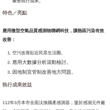
彙整執行成果。
政
策
特色／亮點
隱
私
權
應用微型空氣品質感測物聯網科技，讓熱區污染有效
政
改善：
策
資
​空污改善貼近民眾生活圈。
料
應用大數據分析滾動檢討。
開
放
因地制宜管制改善地方問題。
宣
告
執行成果效益
112年3月本市全面汰換國產感測器，鑒於感測元件廠