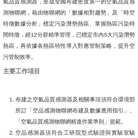
氣品質感測器，形成全國布建密度第一的空氣品質感
我
測物聯網，藉由物聯網的「數據相對趨勢」及「時空
們
特徵數據分析」標定污染潛勢熱區、掌握熱區污染時
網
路
間特徵，經12分群精準管理，已標定市內5大污染潛勢
社
熱區，再依據各熱區特性導入對應管制策略，提升空
群
污管制效率。
政
府
主要工作項目
資
訊
公
布建之空氣品質感測器及相關事項須符合環境部
開
所訂「空品感測物聯網布建及數據應用指引」、
抗
旱
「空氣品質感測物聯網精進作業準則」規範。
節
空品感測器須符合工研院型式驗證與實驗室驗
水