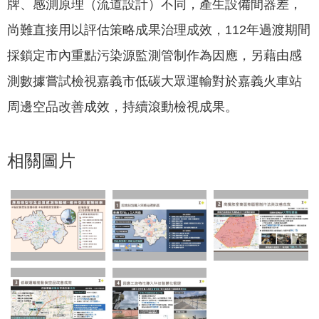
牌、感測原理（流道設計）不同，產生設備間器差，
尚難直接用以評估策略成果治理成效，112年過渡期間
採鎖定市內重點污染源監測管制作為因應，另藉由感
測數據嘗試檢視嘉義市低碳大眾運輸對於嘉義火車站
周邊空品改善成效，持續滾動檢視成果。
相關圖片