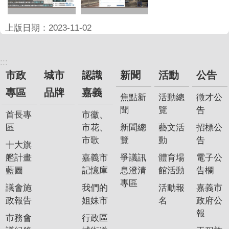
上版日期：2023-11-02
:::
市政
城市
認識
新聞
活動
公告
專區
品牌
嘉義
焦點新
活動總
徵才公
聞
覽
告
首長專
市徽、
區
市花、
新聞總
藝文活
招標公
市歌
覽
動
告
十大旗
艦計畫
嘉義市
爭議訊
體育場
電子公
藍圖
記憶庫
息澄清
館活動
告欄
專區
議會施
我們的
活動報
嘉義市
政報告
姐妹市
名
政府公
報
市務會
行政區