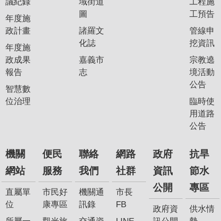
議紀錄
域街道
工程施
圖
工預告
年度施
政計畫
諸羅文
管線申
化誌
挖資訊
年度施
政成果
嘉義市
宗教遶
報告
志
境活動
公告
智慧數
位治理
臨時使
用道路
公告
機關
便民
聯絡
網路
政府
抗旱
網站
服務
我們
社群
資訊
節水
公開
專區
直屬單
市民好
機關通
市長
位
康專區
訊錄
FB
政府資
供水情