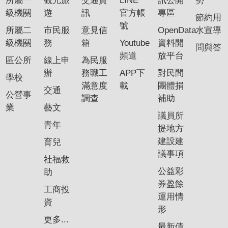
所屬一
觀光旅
交通資
LINE
訊公開
勢
級機關
遊
訊
官方帳
專區
節約用
號
所屬二
市民服
意見信
OpenData
水宣導
級機關
務
箱
Youtube
資料開
問與答
頻道
放平台
區公所
線上申
為民服
辦
務職工
APP下
對民間
學校
滿意度
載
團體捐
交通
公營事
調查
補助
業
藝文
議員所
青年
提地方
建設建
育兒
議事項
社福救
公益彩
助
券盈餘
工商投
運用情
資
形
更多...
最新債