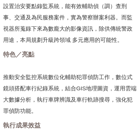
我
設置治安要點錄監系統，能有效輔助偵（調）查刑
們
事、交通及為民服務案件，實為警察辦案利器。而監
網
視器所蒐錄下來為數龐大的影像資訊，除供傳統警政
路
用途，本局規劃升級跨領域 多元應用的可能性。
社
群
特色／亮點
政
府
推動安全監控系統數位化輔助犯罪偵防工作，數位式
資
訊
鏡頭搭配車行紀錄系統，結合GIS地理圖資，運用雲端
公
大數據分析，執行車牌辨識及車行軌跡搜尋，強化犯
開
罪偵防功能。
抗
旱
執行成果效益
節
水