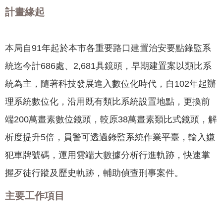
聞
計畫緣起
活
動
本局自91年起於本市各重要路口建置治安要點錄監系
公
統迄今計686處、2,681具鏡頭，早期建置案以類比系
告
統為主，隨著科技發展進入數位化時代，自102年起辦
機
理系統數位化，沿用既有類比系統設置地點，更換前
關
網
端200萬畫素數位鏡頭，較原38萬畫素類比式鏡頭，解
站
析度提升5倍，員警可透過錄監系統作業平臺，輸入嫌
便
犯車牌號碼，運用雲端大數據分析行進軌跡，快速掌
民
服
握歹徒行蹤及歷史軌跡，輔助偵查刑事案件。
務
主要工作項目
聯
絡