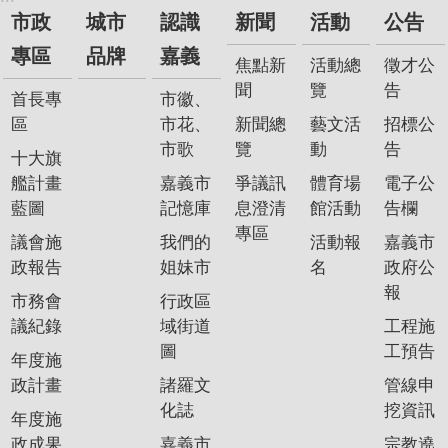
政
市政
城市
認識
新聞
活動
公告
策
專區
品牌
嘉義
焦點新
活動總
徵才公
隱
聞
覽
告
私
首長專
市徽、
權
區
市花、
新聞總
藝文活
招標公
政
市歌
覽
動
告
十大旗
策
艦計畫
嘉義市
爭議訊
體育場
電子公
藍圖
記憶庫
息澄清
館活動
告欄
資
專區
料
議會施
我們的
活動報
嘉義市
開
政報告
姐妹市
名
政府公
放
報
市務會
行政區
宣
議紀錄
域街道
工程施
告
圖
工預告
年度施
政計畫
諸羅文
管線申
化誌
挖資訊
年度施
政成果
嘉義市
宗教遶