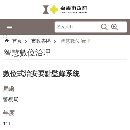
跳到主要內容區塊
:::
市
政
:::
專
首頁
市政專區
智慧數位治理
區
智慧數位治理
城
市
品
數位式治安要點監錄系統
牌
局處
認
識
警察局
嘉
義
年度
111
新