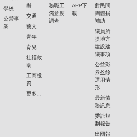
辦
務職工
APP下
對民間
學校
滿意度
載
團體捐
交通
公營事
調查
補助
業
藝文
議員所
青年
提地方
建設建
育兒
議事項
社福救
公益彩
助
券盈餘
工商投
運用情
資
形
更多...
最新債
務訊息
委託規
劃報告
出國報