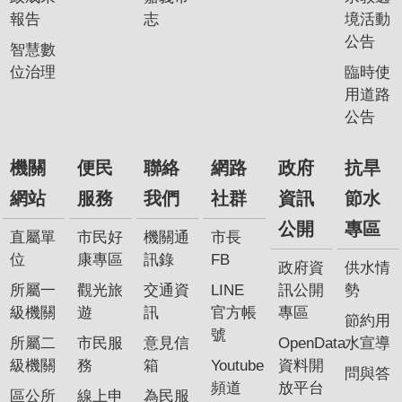
報告
志
境活動
公告
智慧數
位治理
臨時使
用道路
公告
機關
便民
聯絡
網路
政府
抗旱
網站
服務
我們
社群
資訊
節水
公開
專區
直屬單
市民好
機關通
市長
位
康專區
訊錄
FB
政府資
供水情
所屬一
觀光旅
交通資
LINE
訊公開
勢
級機關
遊
訊
官方帳
專區
節約用
號
所屬二
市民服
意見信
OpenData
水宣導
級機關
務
箱
Youtube
資料開
問與答
頻道
放平台
區公所
線上申
為民服