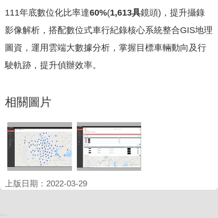
專
111年底數位化比率達
60%
(
1,613
具
鏡頭)，提升攝錄
區
影像解析，搭配數位式車行紀錄核心系統整合GIS地理
網
圖資，運用雲端大數據分析，掌握目標車輛動向及行
站
駛軌跡，提升偵辦效率。
導
覽
相關圖片
回
首
頁
English
資
訊
上版日期：2022-03-29
安
全
:::