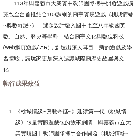
113年與嘉義市大業實中教師團隊攜手開發遊戲擴
專
區
充包全台首推結合108課綱的廟宇實境遊戲《桃城情緣
~奧數奇謎~》。謎題設計融入國中七至八年級國英
網
數、自然、歷史等學科，結合廟宇文化與數位科技
站
導
(web網頁遊戲/ AR)，創造出讓人耳目一新的遊戲及學
覽
習體驗，讓玩家更加深入認識城隍廟歷史故屋與文
回
化。
首
頁
執行成果效益
English
資
《桃城情緣~奧數奇謎~》延續第一代《桃城情
訊
緣》限量實體遊戲包的故事劇情，與嘉義市立大
安
全
業實驗國中教師團隊攜手合作開發《桃城情緣~