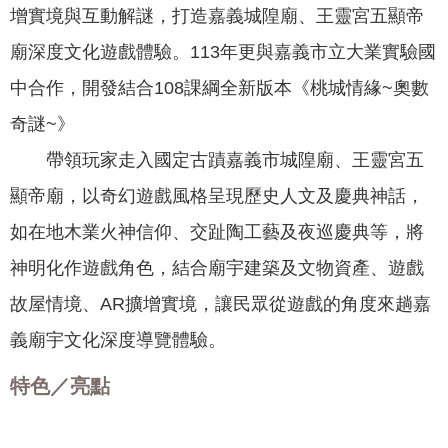
增實境與互動解謎，打造嘉義城隍廟、王靈宮五顯帝
我
們
廟深度文化遊戲體驗。113年更與嘉義市立大業實驗國
網
中合作，開發結合108課綱全新版本《桃城情緣~奧數
路
奇謎~》
社
群
帶領玩家走入國定古蹟嘉義市城隍廟、王靈宮五
顯帝廟，以奇幻遊戲風格呈現歷史人文及慶典神話，
政
府
如在地木業火神信仰、交趾陶工藝及夜巡慶典等，將
資
神明化作遊戲角色，結合廟宇建築及文物資產、遊戲
訊
公
故屋情境、AR擴增實境，讓民眾從遊戲的角度來趟嘉
開
義廟宇文化深度導覽體驗。
抗
特色／亮點
旱
節
水