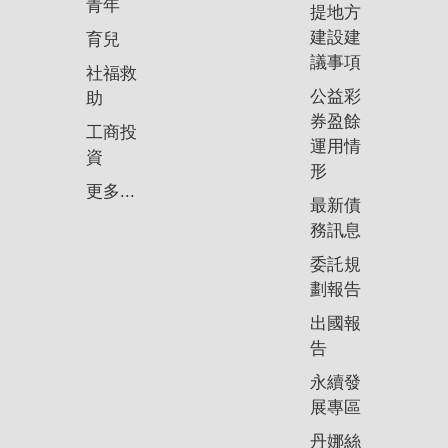
青年
提地方
建設建
育兒
議事項
社福救
公益彩
助
券盈餘
工商投
運用情
資
形
更多...
最新債
務訊息
委託規
劃報告
出國報
告
永續發
展專區
丹娜絲