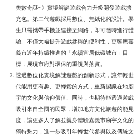
政
奧數奇謎~》實境解謎遊戲合力升級開發遊戲擴
策
充包。第二代遊戲採用數位、無紙化的設計。學
隱
生只需攜帶手機並連接至網路，即可隨時進行體
私
權
驗。不僅大幅提升遊戲參與的便利性，更響應嘉
政
義市近年持續推進的「永續宜居低碳城市」目
策
標，展現市府對環保的重視與落實。
資
料
透過數位化實境解謎遊戲的創新形式，讓年輕世
開
代能用更有趣、更輕鬆的方式，重新認識在地廟
放
宇的文化與信仰價值。同時，也期待能透過遊戲
宣
告
吸引來自全國的民眾，增加地方文化旅遊的能見
度，讓更多人了解並親身體驗嘉義市廟宇文化的
獨特魅力，進一步吸引年輕世代參與以及傳統文