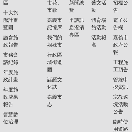
區
市花、
新聞總
藝文活
招標公
市歌
覽
動
告
十大旗
艦計畫
嘉義市
爭議訊
體育場
電子公
藍圖
記憶庫
息澄清
館活動
告欄
專區
議會施
我們的
活動報
嘉義市
政報告
姐妹市
名
政府公
報
市務會
行政區
議紀錄
域街道
工程施
圖
工預告
年度施
政計畫
諸羅文
管線申
化誌
挖資訊
年度施
政成果
嘉義市
宗教遶
報告
志
境活動
公告
智慧數
位治理
臨時使
用道路