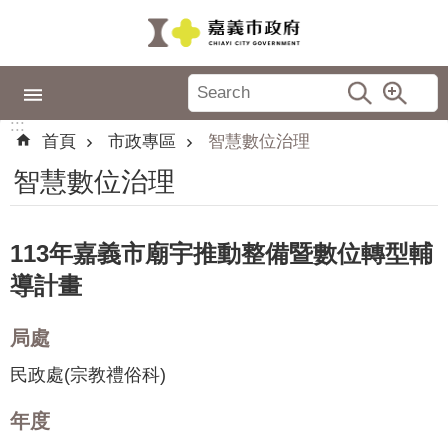
跳到主要內容區塊
:::
市
政
:::
專
首頁
市政專區
智慧數位治理
區
智慧數位治理
城
市
品
113年嘉義市廟宇推動整備暨數位轉型輔
牌
導計畫
認
識
局處
嘉
民政處(宗教禮俗科)
義
年度
新