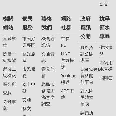
公告
機關
便民
聯絡
網路
政府
抗旱
網站
服務
我們
社群
資訊
節水
公開
專區
直屬單
市民好
機關通
市長
位
康專區
訊錄
FB
政府資
供水情
所屬一
觀光旅
交通資
LINE
訊公開
勢
級機關
遊
訊
官方帳
專區
節約用
號
所屬二
市民服
意見信
OpenData
水宣導
級機關
務
箱
Youtube
資料開
問與答
頻道
放平台
區公所
線上申
為民服
辦
務職工
APP下
對民間
學校
滿意度
載
團體捐
交通
公營事
調查
補助
業
藝文
議員所