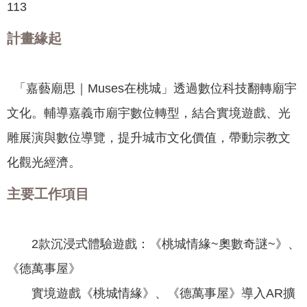
聞
113
活
計畫緣起
動
公
「嘉藝廟思｜Muses在桃城」透過數位科技翻轉廟宇
告
文化。輔導嘉義市廟宇數位轉型，結合實境遊戲、光
機
雕展演與數位導覽，提升城市文化價值，帶動宗教文
關
網
化觀光經濟。
站
主要工作項目
便
民
服
2款沉浸式體驗遊戲：《桃城情緣~奧數奇謎~》、
務
《德萬事屋》
聯
實境遊戲《桃城情緣》、《德萬事屋》導入AR擴
絡