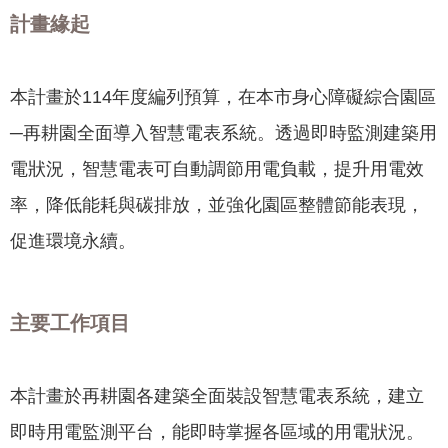
聞
計畫緣起
活
動
本計畫於114年度編列預算，在本市身心障礙綜合園區
公
─再耕園全面導入智慧電表系統。透過即時監測建築用
告
電狀況，智慧電表可自動調節用電負載，提升用電效
機
率，降低能耗與碳排放，並強化園區整體節能表現，
關
網
促進環境永續。
站
便
主要工作項目
民
服
務
本計畫於再耕園各建築全面裝設智慧電表系統，建立
聯
即時用電監測平台，能即時掌握各區域的用電狀況。
絡