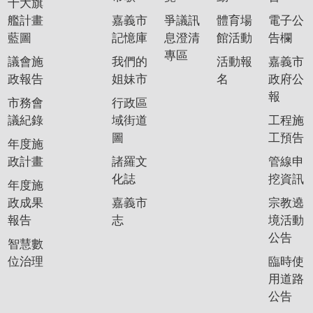
十大旗
艦計畫
嘉義市
爭議訊
體育場
電子公
藍圖
記憶庫
息澄清
館活動
告欄
專區
議會施
我們的
活動報
嘉義市
政報告
姐妹市
名
政府公
報
市務會
行政區
議紀錄
域街道
工程施
圖
工預告
年度施
政計畫
諸羅文
管線申
化誌
挖資訊
年度施
政成果
嘉義市
宗教遶
報告
志
境活動
公告
智慧數
位治理
臨時使
用道路
公告