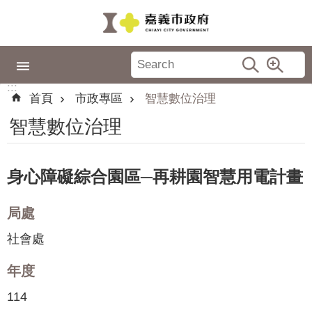
跳到主要內容區塊
:::
市
政
:::
專
首頁
市政專區
智慧數位治理
區
智慧數位治理
城
市
品
身心障礙綜合園區─再耕園智慧用電計畫
牌
局處
認
識
社會處
嘉
義
年度
114
新