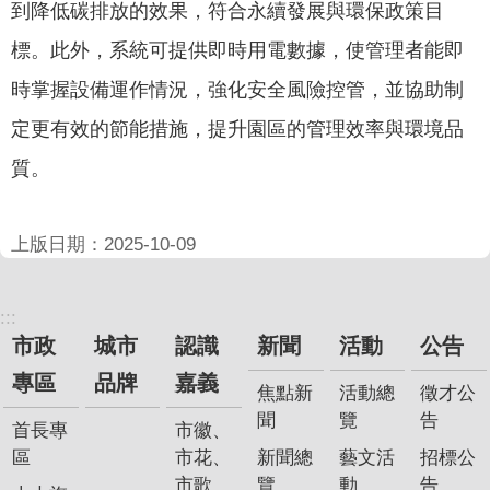
政
到降低碳排放的效果，符合永續發展與環保政策目
策
標。此外，系統可提供即時用電數據，使管理者能即
隱
時掌握設備運作情況，強化安全風險控管，並協助制
私
定更有效的節能措施，提升園區的管理效率與環境品
權
政
質。
策
資
上版日期：2025-10-09
料
開
放
:::
宣
市政
城市
認識
新聞
活動
公告
告
專區
品牌
嘉義
焦點新
活動總
徵才公
聞
覽
告
首長專
市徽、
區
市花、
新聞總
藝文活
招標公
市歌
覽
動
告