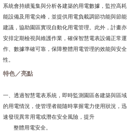
我
系統會持續蒐集與分析各建築的用電數據，監控高耗
們
能設備及用電尖峰，並提供用電負載調節功能與節能
網
建議，協助園區實現自動化用電管理。此外，計畫亦
路
安排定期檢視與維護作業，確保智慧電表設備正常運
社
群
作、數據準確可靠，保障整體用電管理的效能與安全
性。
政
府
特色／亮點
資
訊
公
一、透過智慧電表系統，即時監測園區各建築與區域
開
的用電情況，使管理者能隨時掌握電力使用狀況，迅
抗
速發現異常用電或潛在安全風險，提升
旱
節
整體用電安全。
水