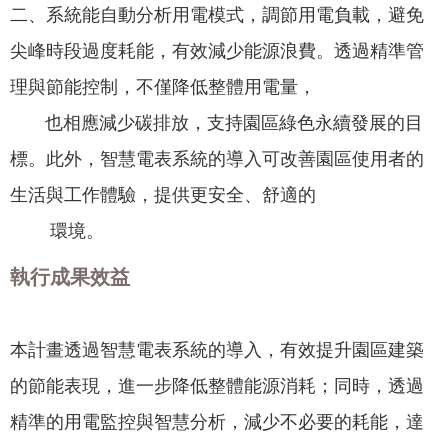
二、系統能自動分析用電模式，調節用電負載，避免
專
區
尖峰時段過度耗能，有效減少能源浪費。透過精準管
理與節能控制，不僅降低整體用電量，
網
站
也相應減少碳排放，支持園區綠色永續發展的目
導
標。此外，智慧電表系統的導入可改善園區使用者的
覽
生活與工作體驗，提供更安全、舒適的
回
環境。
首
頁
執行成果效益
English
本計畫透過智慧電表系統的導入，有效提升園區建築
資
訊
的節能表現，進一步降低整體能源消耗；同時，透過
安
精準的用電監控與智慧分析，減少不必要的耗能，達
全