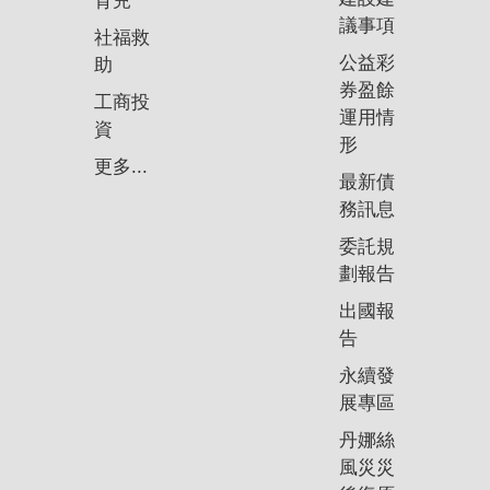
育兒
議事項
社福救
公益彩
助
券盈餘
工商投
運用情
資
形
更多...
最新債
務訊息
委託規
劃報告
出國報
告
永續發
展專區
丹娜絲
風災災