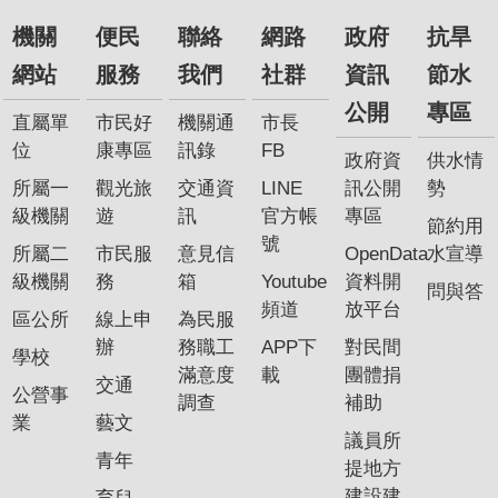
機關
便民
聯絡
網路
政府
抗旱
網站
服務
我們
社群
資訊
節水
公開
專區
直屬單
市民好
機關通
市長
位
康專區
訊錄
FB
政府資
供水情
所屬一
觀光旅
交通資
LINE
訊公開
勢
級機關
遊
訊
官方帳
專區
節約用
號
所屬二
市民服
意見信
OpenData
水宣導
級機關
務
箱
Youtube
資料開
問與答
頻道
放平台
區公所
線上申
為民服
辦
務職工
APP下
對民間
學校
滿意度
載
團體捐
交通
公營事
調查
補助
業
藝文
議員所
青年
提地方
建設建