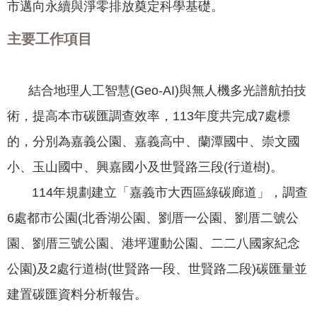
市邁向永續與淨零排放奠定科學基礎。
我
們
主要工作項目
網
路
結合地理人工智慧(Geo-AI)與無人機多光譜航拍技
社
群
術，提高本市碳匯調查效率，113年度共完成7處標
的，分別為嘉義公園、嘉義高中、蘭潭國中、崇文國
政
府
小、玉山國中、興嘉國小及世賢路三段(行道樹)。
資
114年規劃建立「嘉義市大西區綠碳廊道」，調查
訊
公
6處都市公園(北香湖公園、劉厝一公園、劉厝二號公
開
園、劉厝三號公園、港坪運動公園、二二八國家紀念
抗
公園)及2處行道樹(世賢路一段、世賢路二段)碳匯量並
旱
建置碳匯資料分析報告。
節
水