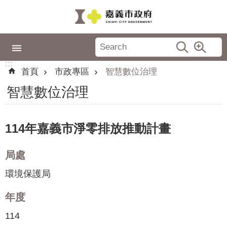
跳到主要內容區塊
:::
市
政
:::
專
首頁
市政專區
智慧數位治理
區
智慧數位治理
城
市
品
114年嘉義市淨零排放推動計畫
牌
局處
認
識
環境保護局
嘉
義
年度
114
新