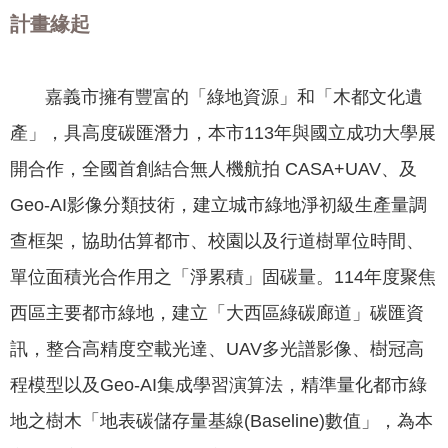
聞
計畫緣起
活
動
嘉義市擁有豐富的「綠地資源」和「木都文化遺
公
產」，具高度碳匯潛力，本市113年與國立成功大學展
告
開合作，全國首創結合無人機航拍 CASA+UAV、及
機
Geo-AI影像分類技術，建立城市綠地淨初級生產量調
關
網
查框架，協助估算都市、校園以及行道樹單位時間、
站
單位面積光合作用之「淨累積」固碳量。114年度聚焦
便
西區主要都市綠地，建立「大西區綠碳廊道」碳匯資
民
服
訊，整合高精度空載光達、UAV多光譜影像、樹冠高
務
程模型以及Geo-AI集成學習演算法，精準量化都市綠
聯
地之樹木「地表碳儲存量基線(Baseline)數值」，為本
絡