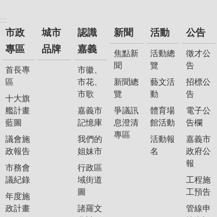
:::
市政
城市
認識
新聞
活動
公告
專區
品牌
嘉義
焦點新
活動總
徵才公
聞
覽
告
首長專
市徽、
區
市花、
新聞總
藝文活
招標公
市歌
覽
動
告
十大旗
艦計畫
嘉義市
爭議訊
體育場
電子公
藍圖
記憶庫
息澄清
館活動
告欄
專區
議會施
我們的
活動報
嘉義市
政報告
姐妹市
名
政府公
報
市務會
行政區
議紀錄
域街道
工程施
圖
工預告
年度施
政計畫
諸羅文
管線申