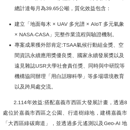
政
總計達每月為39.65公噸，質化效益包含：
策
隱
建立「地面每木 × UAV 多光譜 × AIoT 多元氣象
私
× NASA-CASA」完整作業流程與驗證機制。
權
政
專案成果獲外部肯定:TSAA氣候行動組金獎、空
策
間資訊永續應用獎優良獎、國家永續發展獎以及
資
遠見雜誌USR大學社會責任獎、同時與中研院等
料
機構協同辦理「用白話聊科學」等多場環境教育
開
放
以及跨局處交流。
宣
告
2.114年效益:搭配嘉義市西區大發展計畫，透過8
處位於嘉義市西區之公園、行道樹綠地，建構嘉義市
「大西區綠碳廊道」，並透過多元遙測以及Geo-AI 地