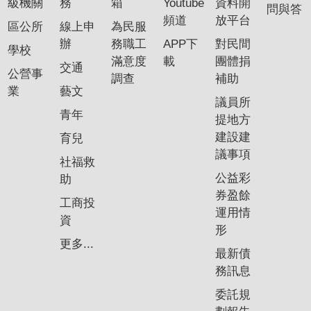
級機關
務
箱
Youtube
資料開
問與答
頻道
放平台
區公所
線上申
為民服
辦
務職工
APP下
對民間
學校
滿意度
載
團體捐
交通
公營事
調查
補助
業
藝文
議員所
青年
提地方
建設建
育兒
議事項
社福救
公益彩
助
券盈餘
工商投
運用情
資
形
更多...
最新債
務訊息
委託規