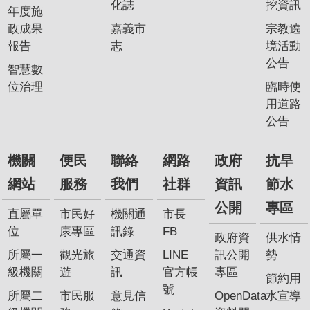
化誌
挖資訊
年度施
政成果
嘉義市
宗教遶
報告
志
境活動
公告
智慧數
位治理
臨時使
用道路
公告
機關
便民
聯絡
網路
政府
抗旱
網站
服務
我們
社群
資訊
節水
公開
專區
直屬單
市民好
機關通
市長
位
康專區
訊錄
FB
政府資
供水情
所屬一
觀光旅
交通資
LINE
訊公開
勢
級機關
遊
訊
官方帳
專區
節約用
號
所屬二
市民服
意見信
OpenData
水宣導