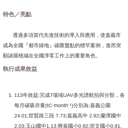
專
區
特色／亮點
網
站
透過多項當代先進技術的導入與應用，使嘉義市
導
成為全國『都市綠地』碳匯盤點的標竿案例，進而突
覽
顯諸羅桃城在全國淨零工作上的重要角色。
回
首
執行成果效益
頁
English
113年效益:完成7場域UAV多光譜航拍與分類，各
資
每月碳吸存量(tC·month⁻¹)分別為:嘉義公園
訊
安
24.01;世賢路三段 7.73;嘉義高中 2.92;蘭潭國中
全
2.03;玉山國中1.13;興嘉國小0.92;崇文國小0.91,