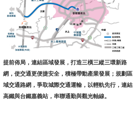
聞
活
動
公
告
機
提前佈局，連結區域發展，打造三橫三縱三環新路
關
網
網，使交通更便捷安全，積極帶動產業發展；規劃區
站
域交通路網，爭取城際交通運輸，以輕軌先行，連結
便
高鐵與台鐵嘉義站，串聯通勤與觀光軸線。
民
服
務
聯
絡