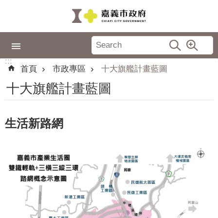
跳到主要內容區塊
:::
市
政
:::
專
首頁
市政專區
十大旗艦計畫藍圖
區
十大旗艦計畫藍圖
城
市
品
生活新路網
牌
認
識
嘉
義
新