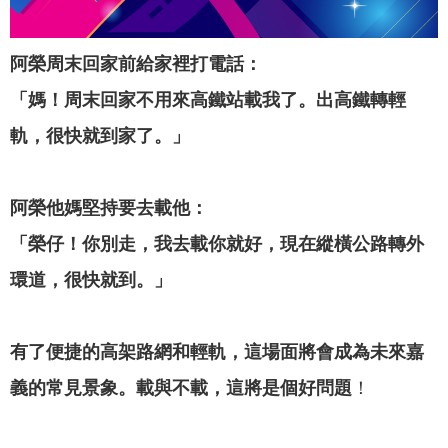
專
區
阿榮周末回家前給家裡打電話：
網
「媽！周末回家不用來高鐵站載我了。出高鐵轉輕
站
軌，很快就到家了。」
導
覽
阿榮他媽堅持要去載他：
回
首
「榮仔！你別走，我去載你就好，現在縱橫公路轉外
頁
環道，很快就到。」
English
有了便捷的高架路網和輕軌，這場面將會成為未來嘉
資
訊
義的常見景象。載與不載，這將是個好問題
！
安
全