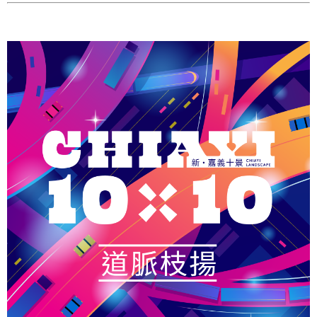
我
們
網
路
社
群
政
府
資
訊
公
開
抗
旱
節
水