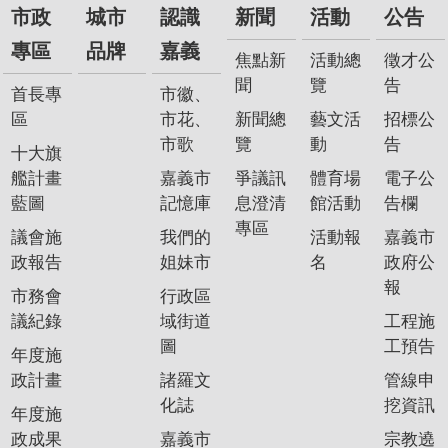
市政
城市
認識
新聞
活動
公告
專區
品牌
嘉義
焦點新
活動總
徵才公
聞
覽
告
首長專
市徽、
區
市花、
新聞總
藝文活
招標公
市歌
覽
動
告
十大旗
艦計畫
嘉義市
爭議訊
體育場
電子公
藍圖
記憶庫
息澄清
館活動
告欄
專區
議會施
我們的
活動報
嘉義市
政報告
姐妹市
名
政府公
報
市務會
行政區
議紀錄
域街道
工程施
圖
工預告
年度施
政計畫
諸羅文
管線申
化誌
挖資訊
年度施
政成果
嘉義市
宗教遶