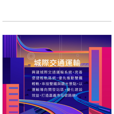
政
策
隱
私
權
政
策
資
料
開
放
宣
告