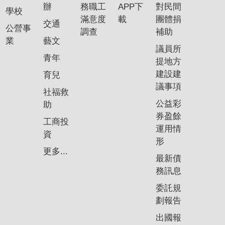
辦
務職工
APP下
對民間
學校
滿意度
載
團體捐
交通
公營事
調查
補助
業
藝文
議員所
青年
提地方
建設建
育兒
議事項
社福救
公益彩
助
券盈餘
工商投
運用情
資
形
更多...
最新債
務訊息
委託規
劃報告
出國報