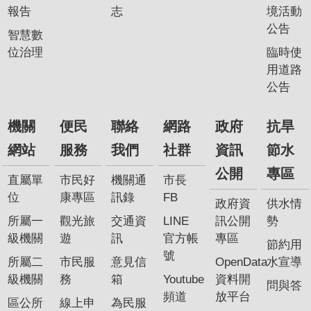
報告
志
境活動
公告
智慧數
位治理
臨時使
用道路
公告
機關
便民
聯絡
網路
政府
抗旱
網站
服務
我們
社群
資訊
節水
公開
專區
直屬單
市民好
機關通
市長
位
康專區
訊錄
FB
政府資
供水情
所屬一
觀光旅
交通資
LINE
訊公開
勢
級機關
遊
訊
官方帳
專區
節約用
號
所屬二
市民服
意見信
OpenData
水宣導
級機關
務
箱
Youtube
資料開
問與答
頻道
放平台
區公所
線上申
為民服