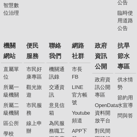
公告
智慧數
位治理
臨時使
用道路
公告
機關
便民
聯絡
網路
政府
抗旱
網站
服務
我們
社群
資訊
節水
公開
專區
直屬單
市民好
機關通
市長
位
康專區
訊錄
FB
政府資
供水情
所屬一
觀光旅
交通資
LINE
訊公開
勢
級機關
遊
訊
官方帳
專區
節約用
號
所屬二
市民服
意見信
OpenData
水宣導
級機關
務
箱
Youtube
資料開
問與答
頻道
放平台
區公所
線上申
為民服
辦
務職工
APP下
對民間
學校