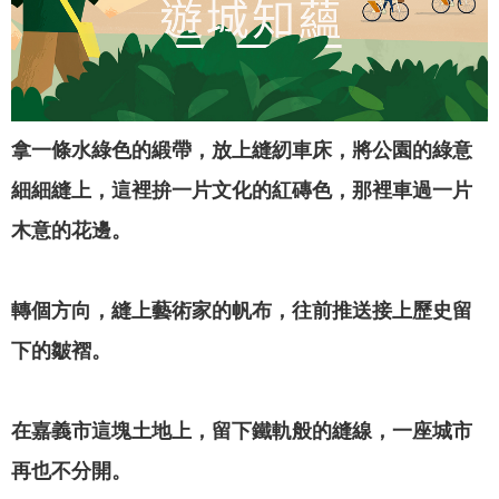
專
區
網
站
拿一條水綠色的緞帶，放上縫紉車床，將公園的綠意
導
覽
細細縫上，這裡拚一片文化的紅磚色，那裡車過一片
木意的花邊。
回
首
頁
轉個方向，縫上藝術家的帆布，往前推送接上歷史留
English
下的皺褶。
資
訊
在嘉義市這塊土地上，留下鐵軌般的縫線，一座城市
安
再也不分開。
全