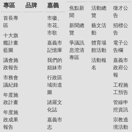
專區
品牌
嘉義
焦點新
活動總
徵才公
聞
覽
告
首長專
市徽、
區
市花、
新聞總
藝文活
招標公
市歌
覽
動
告
十大旗
艦計畫
嘉義市
爭議訊
體育場
電子公
藍圖
記憶庫
息澄清
館活動
告欄
專區
議會施
我們的
活動報
嘉義市
政報告
姐妹市
名
政府公
報
市務會
行政區
議紀錄
域街道
工程施
圖
工預告
年度施
政計畫
諸羅文
管線申
化誌
挖資訊
年度施
政成果
嘉義市
宗教遶
報告
志
境活動