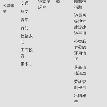
滿意度
載
團體捐
交通
公營事
調查
補助
業
藝文
議員所
青年
提地方
建設建
育兒
議事項
社福救
公益彩
助
券盈餘
工商投
運用情
資
形
更多...
最新債
務訊息
委託規
劃報告
出國報
告