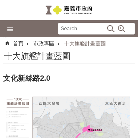
跳到主要內容區塊
:::
市
政
:::
專
首頁
市政專區
十大旗艦計畫藍圖
區
十大旗艦計畫藍圖
城
市
品
文化新絲路2.0
牌
認
識
嘉
義
新