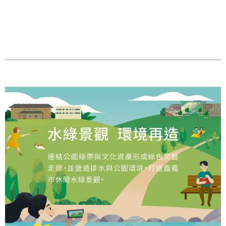
政
策
隱
私
權
政
策
資
料
開
放
宣
告