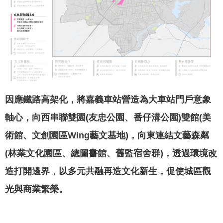
聞
活
動
公
告
機
因應鐵路高架化，將嘉義車站營造為大車站門戶意象
關
網
軸心，向西串聯雙園(友忠公園、番仔溝公園)雙館(美
站
術館、文創園區Wing藝文基地)，向東連結文藝森粼
便
(林業文化園區、總圖書館、舊監宿舍群)，透過環境改
民
造打開邊界，以多元共融再造文化新生，促使城區觀
服
務
光與商業繁榮。
聯
絡