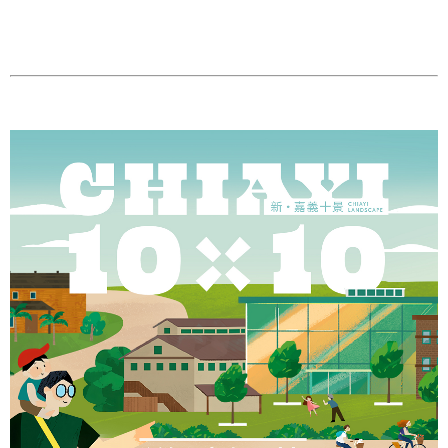
我
們
網
路
社
群
政
府
資
訊
公
開
抗
旱
節
水