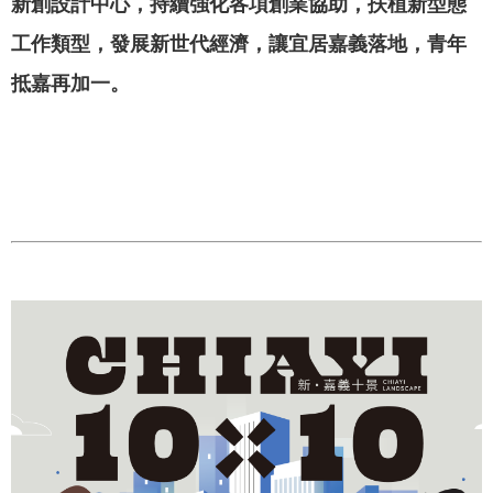
新創設計中心，持續強化各項創業協助，扶植新型態
我
工作類型，發展新世代經濟，讓宜居嘉義落地，青年
們
抵嘉再加一。
網
路
社
群
政
府
資
訊
公
開
抗
旱
節
水