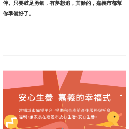
政
伴。只要鼓足勇氣，有夢想追，其餘的，嘉義市都幫
策
你準備好了。
隱
私
權
政
策
資
料
開
放
宣
告