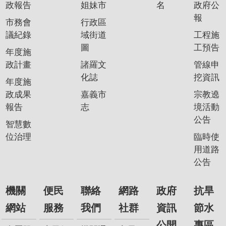
政報告
姐妹市
名
政府公
報
市務會
行政區
議紀錄
域街道
工程施
圖
工預告
年度施
政計畫
諸羅文
管線申
化誌
挖資訊
年度施
政成果
嘉義市
宗教遶
報告
志
境活動
公告
智慧數
位治理
臨時使
用道路
公告
機關
便民
聯絡
網路
政府
抗旱
網站
服務
我們
社群
資訊
節水
公開
專區