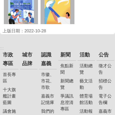
上版日期：2022-10-28
:::
市政
城市
認識
新聞
活動
公告
專區
品牌
嘉義
焦點新
活動總
徵才公
聞
覽
告
首長專
市徽、
區
市花、
新聞總
藝文活
招標公
市歌
覽
動
告
十大旗
艦計畫
嘉義市
爭議訊
體育場
電子公
藍圖
記憶庫
息澄清
館活動
告欄
專區
議會施
我們的
活動報
嘉義市