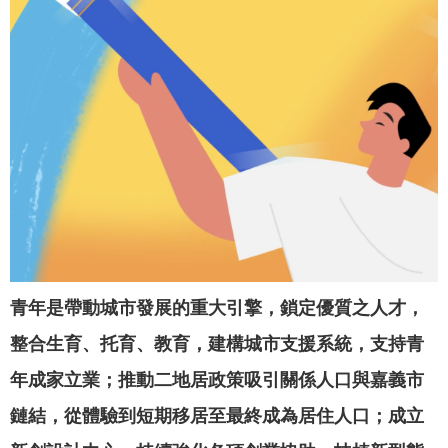
聞
活
動
公
告
機
關
網
站
便
青年是帶動城市發展的重大引擎，鎖定優質之人才，
民
整合生育、托育、教育，建構城市支援系統，支持青
服
務
年成家立業；推動二地居政策吸引關係人口與嘉義市
鏈結，從體驗到短期移居至最終成為居住人口；成立
聯
絡