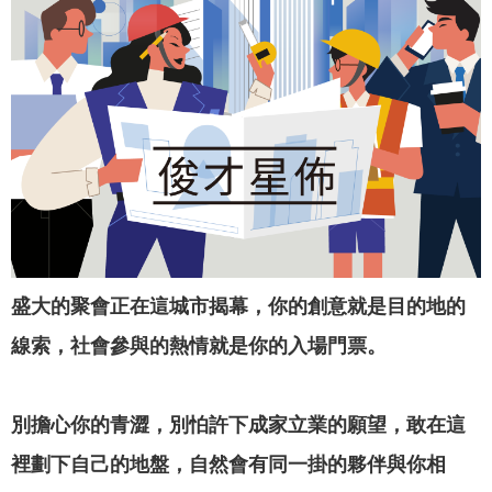
專
區
網
站
導
覽
回
首
頁
盛大的聚會正在這城市揭幕，你的創意就是目的地的
English
線索，社會參與的熱情就是你的入場門票。
資
訊
別擔心你的青澀，別怕許下成家立業的願望，敢在這
安
裡劃下自己的地盤，自然會有同一掛的夥伴與你相
全