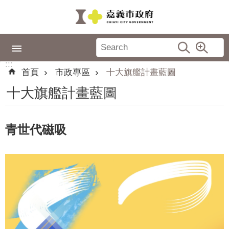
跳到主要內容區塊
:::
市
政
:::
專
首頁
市政專區
十大旗艦計畫藍圖
區
十大旗艦計畫藍圖
城
市
品
青世代磁吸
牌
認
識
嘉
義
新