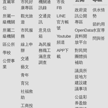
直屬單
市民好
機關通
市長
位
康專區
訊錄
FB
政府資
供水情
所屬一
觀光旅
交通資
LINE
訊公開
勢
級機關
遊
訊
官方帳
專區
節約用
號
所屬二
市民服
意見信
OpenData
水宣導
級機關
務
箱
Youtube
資料開
問與答
頻道
放平台
區公所
線上申
為民服
辦
務職工
APP下
對民間
學校
滿意度
載
團體捐
交通
公營事
調查
補助
業
藝文
議員所
青年
提地方
建設建
育兒
議事項
社福救
公益彩
助
券盈餘
工商投