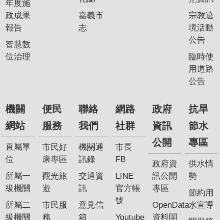
年度施
政成果
嘉義市
宗教遶
報告
志
境活動
公告
智慧數
位治理
臨時使
用道路
公告
機關
便民
聯絡
網路
政府
抗旱
網站
服務
我們
社群
資訊
節水
公開
專區
直屬單
市民好
機關通
市長
位
康專區
訊錄
FB
政府資
供水情
所屬一
觀光旅
交通資
LINE
訊公開
勢
級機關
遊
訊
官方帳
專區
節約用
號
所屬二
市民服
意見信
OpenData
水宣導
級機關
務
箱
Youtube
資料開