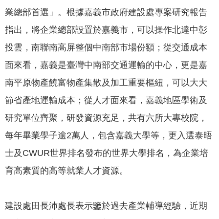
專
業總部首選」。根據嘉義市政府建設處專案研究報告
區
指出，將企業總部設置於嘉義市，可以操作北達中彰
網
投雲，南聯南高屏整個中南部市場份額；從交通成本
站
面來看，嘉義是臺灣中南部交通運輸的中心，更是嘉
導
南平原物產饒富物產集散及加工重要樞紐，可以大大
覽
節省產地運輸成本；從人才面來看，嘉義地區學術及
回
首
研究單位齊聚，研發資源充足，共有六所大專校院，
頁
每年畢業學子逾2萬人，包含嘉義大學等，更入選泰晤
English
士及CWUR世界排名發布的世界大學排名，為企業培
育高素質的高等就業人才資源。
資
訊
安
建設處田長沛處長表示鑒於過去產業輔導經驗，近期
全