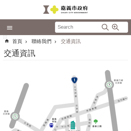
跳到主要內容區塊
:::
市
政
:::
專
首頁
聯絡我們
交通資訊
區
交通資訊
城
市
品
牌
認
識
嘉
義
新