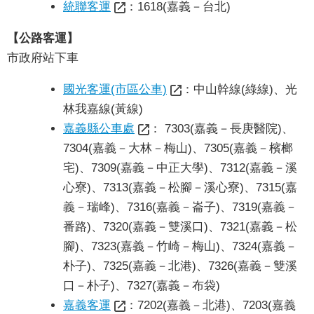
統聯客運
：1618(嘉義－台北)
專
區
【公路客運】
市政府站下車
網
站
國光客運(市區公車)
：中山幹線(綠線)、光
導
林我嘉線(黃線)
覽
嘉義縣公車處
： 7303(嘉義－長庚醫院)、
回
7304(嘉義－大林－梅山)、7305(嘉義－檳榔
首
宅)、7309(嘉義－中正大學)、7312(嘉義－溪
頁
心寮)、7313(嘉義－松腳－溪心寮)、7315(嘉
義－瑞峰)、7316(嘉義－崙子)、7319(嘉義－
English
番路)、7320(嘉義－雙溪口)、7321(嘉義－松
腳)、7323(嘉義－竹崎－梅山)、7324(嘉義－
資
訊
朴子)、7325(嘉義－北港)、7326(嘉義－雙溪
安
口－朴子)、7327(嘉義－布袋)
全
嘉義客運
：7202(嘉義－北港)、7203(嘉義