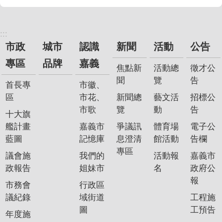
:::
市政
城市
認識
新聞
活動
公告
專區
品牌
嘉義
焦點新
活動總
徵才公
聞
覽
告
首長專
市徽、
區
市花、
新聞總
藝文活
招標公
市歌
覽
動
告
十大旗
艦計畫
嘉義市
爭議訊
體育場
電子公
藍圖
記憶庫
息澄清
館活動
告欄
專區
議會施
我們的
活動報
嘉義市
政報告
姐妹市
名
政府公
報
市務會
行政區
議紀錄
域街道
工程施
圖
工預告
年度施