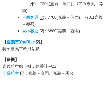
政
－土庫)、7204(嘉義－溪口)、7217(嘉義－蒜
策
頭)
隱
台西客運
：7700(嘉義－斗六)、7701(嘉義
私
－麥寮)
權
員林客運
：6880(嘉義－西螺)
政
策
【
嘉義市YouBike
】
騎至嘉義市政府站點
資
料
【班機】
開
嘉義航空站下機，轉乘計程車
放
立榮航空
：嘉義－金門、嘉義－馬公
宣
告