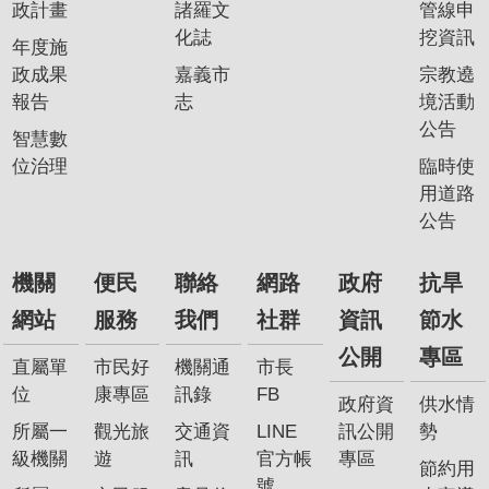
政計畫
諸羅文
管線申
化誌
挖資訊
年度施
政成果
嘉義市
宗教遶
報告
志
境活動
公告
智慧數
位治理
臨時使
用道路
公告
機關
便民
聯絡
網路
政府
抗旱
網站
服務
我們
社群
資訊
節水
公開
專區
直屬單
市民好
機關通
市長
位
康專區
訊錄
FB
政府資
供水情
所屬一
觀光旅
交通資
LINE
訊公開
勢
級機關
遊
訊
官方帳
專區
節約用
號