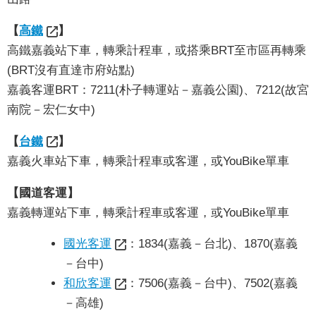
我
們
【
高鐵
】
高鐵嘉義站下車，轉乘計程車，或搭乘BRT至市區再轉乘
網
(BRT沒有直達市府站點)
路
嘉義客運BRT：7211(朴子轉運站－嘉義公園)、7212(故宮
社
南院－宏仁女中)
群
【
台鐵
】
政
府
嘉義火車站下車，轉乘計程車或客運，或YouBike單車
資
【國道客運】
訊
公
嘉義轉運站下車，轉乘計程車或客運，或YouBike單車
開
國光客運
：1834(嘉義－台北)、1870(嘉義
抗
－台中)
旱
和欣客運
：7506(嘉義－台中)、7502(嘉義
節
－高雄)
水