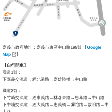
聞
活
動
公
告
機
嘉義市政府地址：嘉義市東區中山路199號 【
Google
關
Map
】
網
站
【自行開車】
國道1號：
便
下嘉義交流道，經北港路→嘉雄陸橋→中山路
民
服
國道3號：
務
下竹崎交流道，經東義路→林森東路→忠孝路→中山路
聯
下中埔交流道，經大義路→忠義橋→彌陀路→啟明路→中
絡
山路