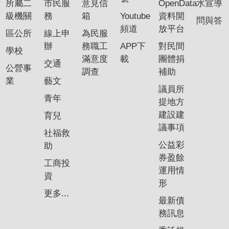
所屬二
市民服
意見信
OpenData
水宣導
級機關
務
箱
Youtube
資料開
問與答
頻道
放平台
區公所
線上申
為民服
辦
務職工
APP下
對民間
學校
滿意度
載
團體捐
交通
公營事
調查
補助
業
藝文
議員所
青年
提地方
建設建
育兒
議事項
社福救
公益彩
助
券盈餘
工商投
運用情
資
形
更多...
最新債
務訊息