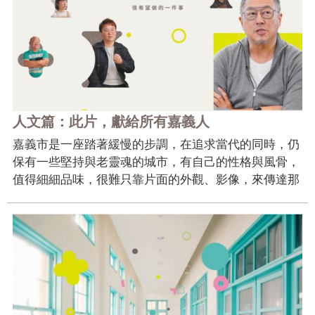
政
策
隱
私
權
政
策
人文篇：此片，獻給所有嘉義人
嘉義市是一座踏著緩慢的步調，在追求當代的同時，仍
資
保有一些堅持與老靈魂的城市，有自己的性格與風骨，
料
值得細細品味，很難只靠片面的外觀、影像，來傳達那
開
些難以細說的不凡感受，因此「人文篇」邀請嘉義市的
放
各行各業、各個世代的十六組受訪者，來深入了解大家
宣
心中對於這塊土地的愛。 透過品牌識別的圖形應用，
告
搭配每...