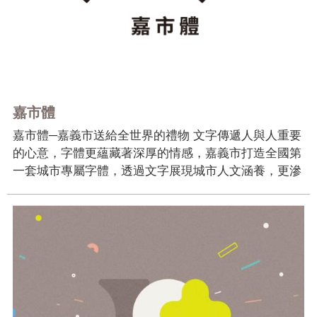
我
們
網
路
社
嘉市體
群
嘉市體─嘉義市送給全世界的禮物 文字傳遞人與人重要
政
的心意，字體更蘊藏著深厚的情感，嘉義市打造全國第
府
一套城市專屬字體，透過文字展現城市人文涵養，更滲
資
入生活與日常風景，讓所在之處即是美學。 由臺灣新
訊
世代字型設計及推廣教育團隊─justfont團隊與字型設計
公
師曾國榕為嘉義市設計臺灣第一套城市標...
開
抗
旱
節
水