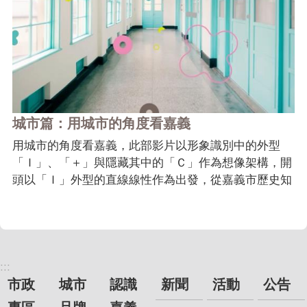
城市篇：用城市的角度看嘉義
用城市的角度看嘉義，此部影片以形象識別中的外型
「Ｉ」、「＋」與隱藏其中的「Ｃ」作為想像架構，開
頭以「Ｉ」外型的直線線性作為出發，從嘉義市歷史知
名的少棒中一棒揮出，穿梭在這座城市裡的自然景緻、
現代繁華、歷史人文等不同面向，象徵嘉義市在新舊共
存裡持續前進。 穿梭的過程，景緻不斷地交疊，在趨
緩下來的...
:::
市政
城市
認識
新聞
活動
公告