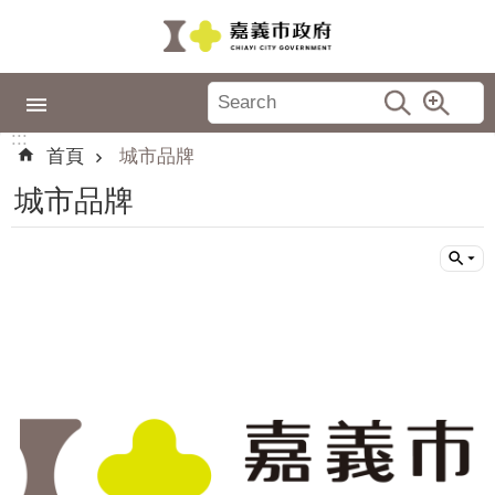
跳到主要內容區塊
:::
市
政
:::
專
首頁
城市品牌
區
城市品牌
城
市
品
牌
認
識
嘉
義
新