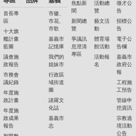
專區
品牌
嘉義
焦點新
活動總
徵才公
聞
覽
告
首長專
市徽、
區
市花、
新聞總
藝文活
招標公
市歌
覽
動
告
十大旗
艦計畫
嘉義市
爭議訊
體育場
電子公
藍圖
記憶庫
息澄清
館活動
告欄
專區
議會施
我們的
活動報
嘉義市
政報告
姐妹市
名
政府公
報
市務會
行政區
議紀錄
域街道
工程施
圖
工預告
年度施
政計畫
諸羅文
管線申
化誌
挖資訊
年度施
政成果
嘉義市
宗教遶
報告
志
境活動
公告