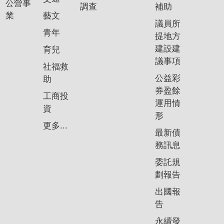
公營事
調查
補助
業
藝文
議員所
青年
提地方
建設建
育兒
議事項
社福救
公益彩
助
券盈餘
工商投
運用情
資
形
更多...
最新債
務訊息
委託規
劃報告
出國報
告
永續發