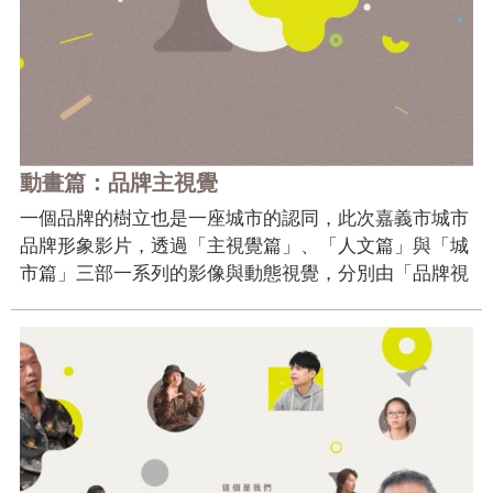
專
區
網
站
導
動畫篇：品牌主視覺
覽
一個品牌的樹立也是一座城市的認同，此次嘉義市城市
回
品牌形象影片，透過「主視覺篇」、「人文篇」與「城
首
市篇」三部一系列的影像與動態視覺，分別由「品牌視
頁
覺印象的創造」、「用人文角度看嘉義」以及「從城市
的角度看嘉義」三大面向，創造品牌印象、對內建立認
English
同，進而對外展現自信，讓更多人看見「小城市‧大創
新」的嘉義市...
資
訊
安
全