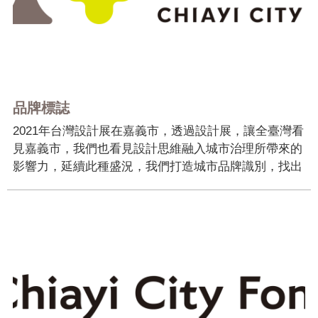
聞
活
動
公
告
品牌標誌
機
2021年台灣設計展在嘉義市，透過設計展，讓全臺灣看
關
見嘉義市，我們也看見設計思維融入城市治理所帶來的
網
影響力，延續此種盛況，我們打造城市品牌識別，找出
站
城市隱藏的本質，對外強化自己的特色與差異，對內凝
聚大家的認同與信心。 嘉義市累積300年悠長歷史，擁
便
有深厚的傳統底蘊，透過質化與量化的調研工作，重...
民
服
務
聯
絡