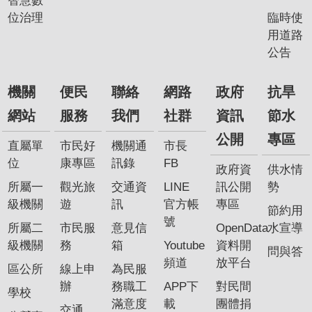
智慧數
位治理
臨時使
用道路
公告
機關
便民
聯絡
網路
政府
抗旱
網站
服務
我們
社群
資訊
節水
公開
專區
直屬單
市民好
機關通
市長
位
康專區
訊錄
FB
政府資
供水情
所屬一
觀光旅
交通資
LINE
訊公開
勢
級機關
遊
訊
官方帳
專區
節約用
號
所屬二
市民服
意見信
OpenData
水宣導
級機關
務
箱
Youtube
資料開
問與答
頻道
放平台
區公所
線上申
為民服
辦
務職工
APP下
對民間
學校
滿意度
載
團體捐
交通