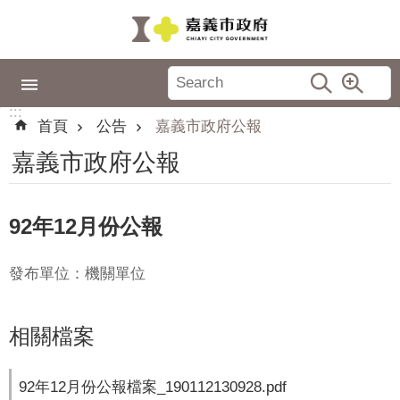
跳到主要內容區塊
:::
市
政
:::
專
首頁
公告
嘉義市政府公報
區
嘉義市政府公報
城
市
品
92年12月份公報
牌
發布單位：機關單位
認
識
嘉
相關檔案
義
新
92年12月份公報檔案_190112130928.pdf