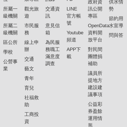
政府資
供水情
專
所屬一
觀光旅
交通資
LINE
訊公開
勢
區
級機關
遊
訊
官方帳
專區
節約用
號
所屬二
市民服
意見信
OpenData
水宣導
網
級機關
務
箱
Youtube
資料開
站
問與答
頻道
放平台
導
區公所
線上申
為民服
覽
辦
務職工
APP下
對民間
學校
滿意度
載
團體捐
交通
回
公營事
調查
補助
首
業
藝文
議員所
頁
青年
提地方
English
建設建
育兒
議事項
社福救
資
公益彩
助
訊
券盈餘
安
工商投
運用情
全
資
形