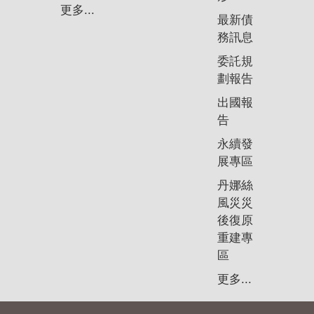
政
更多...
策
最新債
務訊息
隱
委託規
私
劃報告
權
政
出國報
策
告
永續發
資
展專區
料
開
丹娜絲
放
風災災
宣
後復原
告
重建專
區
更多...