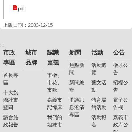
聞
pdf
活
動
上版日期：2003-12-15
公
告
:::
市政
城市
認識
新聞
活動
公告
機
關
專區
品牌
嘉義
焦點新
活動總
徵才公
網
聞
覽
告
站
首長專
市徽、
區
市花、
新聞總
藝文活
招標公
便
市歌
覽
動
告
十大旗
民
艦計畫
嘉義市
爭議訊
體育場
電子公
服
藍圖
記憶庫
息澄清
館活動
告欄
務
專區
議會施
我們的
活動報
嘉義市
聯
政報告
姐妹市
名
政府公
絡