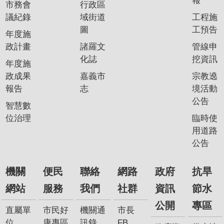
報
市務會
行政區
我
議紀錄
域街道
工程施
們
圖
工預告
年度施
網
政計畫
諸羅文
管線申
路
化誌
挖資訊
年度施
社
政成果
嘉義市
宗教遶
群
報告
志
境活動
政
公告
智慧數
府
位治理
臨時使
資
用道路
訊
公告
公
開
機關
便民
聯絡
網路
政府
抗旱
抗
網站
服務
我們
社群
資訊
節水
旱
公開
專區
節
直屬單
市民好
機關通
市長
水
位
康專區
訊錄
FB