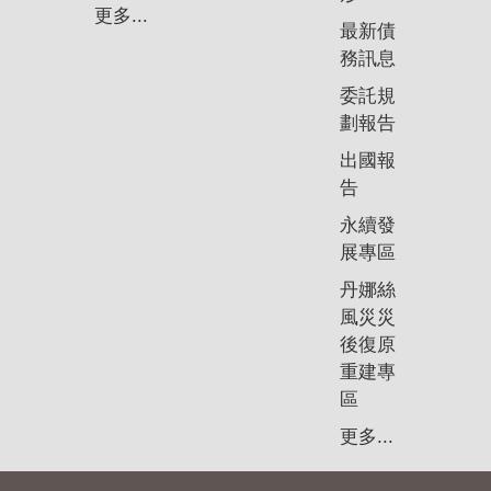
政
更多...
策
最新債
務訊息
隱
委託規
私
劃報告
權
政
出國報
策
告
永續發
資
展專區
料
開
丹娜絲
放
風災災
宣
後復原
告
重建專
區
更多...