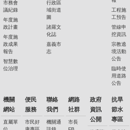
報
市務會
行政區
我
議紀錄
域街道
工程施
們
圖
工預告
年度施
網
政計畫
諸羅文
管線申
路
化誌
挖資訊
年度施
社
政成果
嘉義市
宗教遶
群
報告
志
境活動
政
公告
智慧數
府
位治理
臨時使
資
用道路
訊
公告
公
開
機關
便民
聯絡
網路
政府
抗旱
抗
網站
服務
我們
社群
資訊
節水
旱
公開
專區
節
直屬單
市民好
機關通
市長
水
位
康專區
訊錄
FB