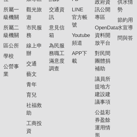
政府資
供水情
專
所屬一
觀光旅
交通資
LINE
訊公開
勢
區
級機關
遊
訊
官方帳
專區
節約用
號
所屬二
市民服
意見信
OpenData
水宣導
網
級機關
務
箱
Youtube
資料開
站
問與答
頻道
放平台
導
區公所
線上申
為民服
覽
辦
務職工
APP下
對民間
學校
滿意度
載
團體捐
交通
回
公營事
調查
補助
首
業
藝文
議員所
頁
青年
提地方
English
建設建
育兒
議事項
社福救
資
公益彩
助
訊
券盈餘
安
工商投
運用情
全
資
形