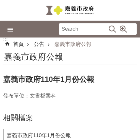
跳到主要內容區塊
:::
市
政
:::
專
首頁
公告
嘉義市政府公報
區
嘉義市政府公報
城
市
品
嘉義市政府110年1月份公報
牌
發布單位：文書檔案科
認
識
嘉
相關檔案
義
新
嘉義市政府110年1月份公報