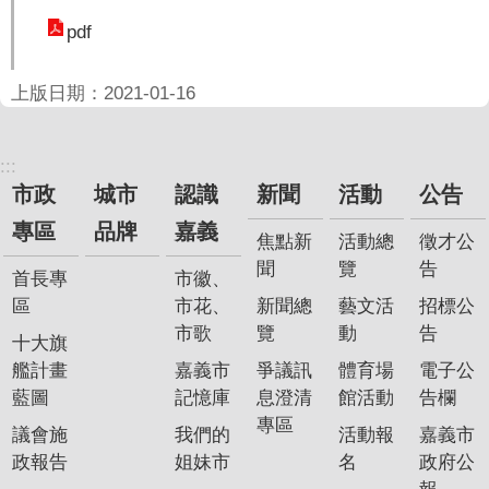
聞
pdf
活
動
上版日期：2021-01-16
公
告
:::
市政
城市
認識
新聞
活動
公告
機
關
專區
品牌
嘉義
焦點新
活動總
徵才公
網
聞
覽
告
站
首長專
市徽、
區
市花、
新聞總
藝文活
招標公
便
市歌
覽
動
告
十大旗
民
艦計畫
嘉義市
爭議訊
體育場
電子公
服
藍圖
記憶庫
息澄清
館活動
告欄
務
專區
議會施
我們的
活動報
嘉義市
聯
政報告
姐妹市
名
政府公
絡