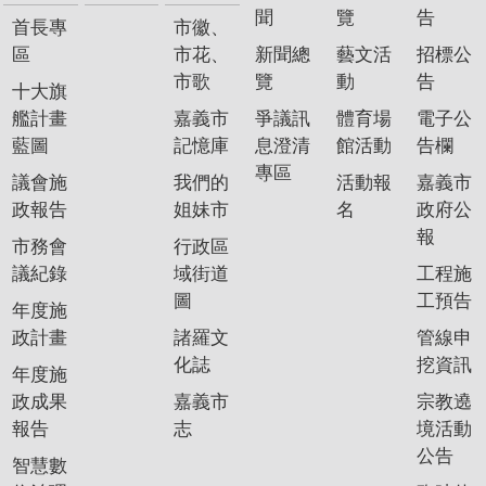
聞
覽
告
首長專
市徽、
區
市花、
新聞總
藝文活
招標公
市歌
覽
動
告
十大旗
艦計畫
嘉義市
爭議訊
體育場
電子公
藍圖
記憶庫
息澄清
館活動
告欄
專區
議會施
我們的
活動報
嘉義市
政報告
姐妹市
名
政府公
報
市務會
行政區
議紀錄
域街道
工程施
圖
工預告
年度施
政計畫
諸羅文
管線申
化誌
挖資訊
年度施
政成果
嘉義市
宗教遶
報告
志
境活動
公告
智慧數