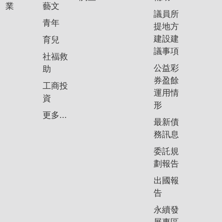
業
藝文
議員所
青年
提地方
建設建
育兒
議事項
社福救
公益彩
助
券盈餘
工商投
運用情
資
形
更多...
最新債
務訊息
委託規
劃報告
出國報
告
永續發