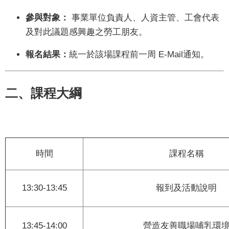
我
參與對象：
事業單位負責人、人資主管、工會代表
們
及對此議題感興趣之勞工朋友。
網
報名結果：
統一於該場課程前一周 E-Mail通知。
路
社
群
二、課程大綱
政
府
資
訊
時間
課程名稱
公
開
13:30-13:45
報到及活動說明
抗
旱
節
13:45-14:00
營造友善職場哺乳環
水