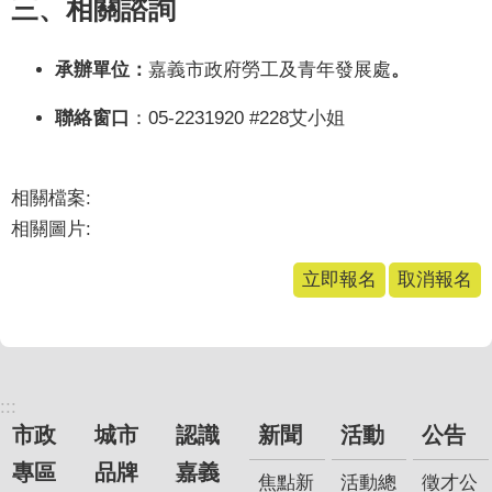
三、相關諮詢
政
策
承辦單位：
嘉義市政府勞工及青年發展處
。
隱
私
聯絡窗口
：05-2231920 #228艾小姐
權
政
策
相關檔案:
相關圖片:
資
料
立即報名
取消報名
開
放
宣
告
:::
市政
城市
認識
新聞
活動
公告
專區
品牌
嘉義
焦點新
活動總
徵才公