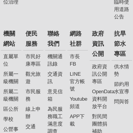
位治理
臨時使
用道路
公告
機關
便民
聯絡
網路
政府
抗旱
網站
服務
我們
社群
資訊
節水
公開
專區
直屬單
市民好
機關通
市長
位
康專區
訊錄
FB
政府資
供水情
所屬一
觀光旅
交通資
LINE
訊公開
勢
級機關
遊
訊
官方帳
專區
節約用
號
所屬二
市民服
意見信
OpenData
水宣導
級機關
務
箱
Youtube
資料開
問與答
頻道
放平台
區公所
線上申
為民服
辦
務職工
APP下
對民間
學校
滿意度
載
團體捐
交通
公營事
調查
補助