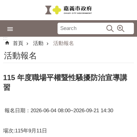
跳到主要內容區塊
:::
市
政
:::
專
首頁
活動
活動報名
區
活動報名
城
市
品
115 年度職場平權暨性騷擾防治宣導講
牌
習
認
識
嘉
報名日期：2026-06-04 08:00~2026-09-21 14:30
義
新
場次:115年9月11日