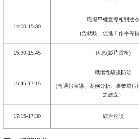
專
區
職場平權宣導相關法
14:00-15:30
網
(含就歧、促進工作平等措
站
導
覽
15:30-15:45
休息(影片賞析)
回
職場性騷擾防治
首
頁
15:45-17:15
（含通報宣導、案例分析、事業單位
English
之建立）
資
17:15-17:30
綜合座談
訊
安
全