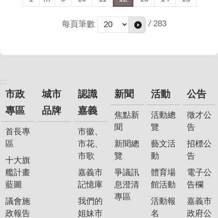
/
283
每頁筆數
:::
市政
城市
認識
新聞
活動
公告
專區
品牌
嘉義
焦點新
活動總
徵才公
聞
覽
告
首長專
市徽、
區
市花、
新聞總
藝文活
招標公
市歌
覽
動
告
十大旗
艦計畫
嘉義市
爭議訊
體育場
電子公
藍圖
記憶庫
息澄清
館活動
告欄
專區
議會施
我們的
活動報
嘉義市
政報告
姐妹市
名
政府公