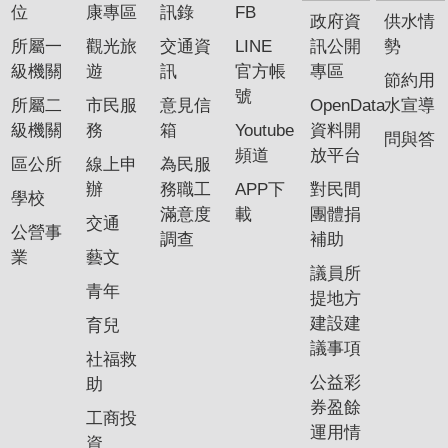
位
康專區
訊錄
FB
政府資
供水情
所屬一
觀光旅
交通資
LINE
訊公開
勢
級機關
遊
訊
官方帳
專區
節約用
號
所屬二
市民服
意見信
OpenData
水宣導
級機關
務
箱
Youtube
資料開
問與答
頻道
放平台
區公所
線上申
為民服
辦
務職工
APP下
對民間
學校
滿意度
載
團體捐
交通
公營事
調查
補助
業
藝文
議員所
青年
提地方
建設建
育兒
議事項
社福救
公益彩
助
券盈餘
工商投
運用情
資