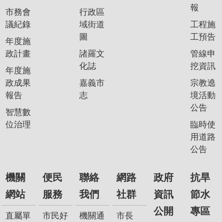
報
市務會
行政區
議紀錄
域街道
工程施
圖
工預告
年度施
政計畫
諸羅文
管線申
化誌
挖資訊
年度施
政成果
嘉義市
宗教遶
報告
志
境活動
公告
智慧數
位治理
臨時使
用道路
公告
機關
便民
聯絡
網路
政府
抗旱
網站
服務
我們
社群
資訊
節水
公開
專區
直屬單
市民好
機關通
市長