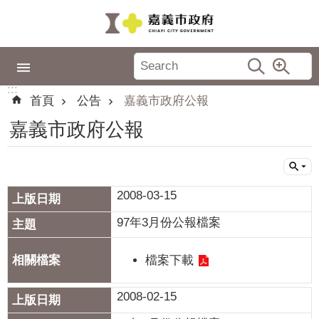
跳到主要內容區塊
:::
市
政
:::
專
首頁
公告
嘉義市政府公報
區
嘉義市政府公報
城
市
品
牌
2008-03-15
認
97年3月份公報檔案
識
嘉
檔案下載
義
2008-02-15
新