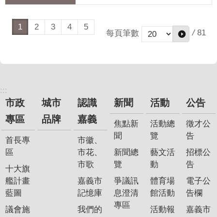
1
2
3
4
5
/
81
每頁筆數
:::
市政
城市
認識
新聞
活動
公告
專區
品牌
嘉義
焦點新
活動總
徵才公
聞
覽
告
首長專
市徽、
區
市花、
新聞總
藝文活
招標公
市歌
覽
動
告
十大旗
艦計畫
嘉義市
爭議訊
體育場
電子公
藍圖
記憶庫
息澄清
館活動
告欄
專區
議會施
我們的
活動報
嘉義市