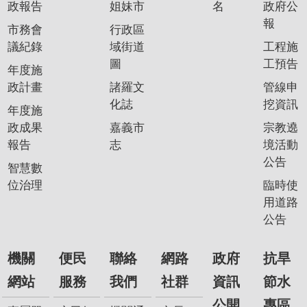
政報告
姐妹市
名
政府公
報
市務會
行政區
議紀錄
域街道
工程施
圖
工預告
年度施
政計畫
諸羅文
管線申
化誌
挖資訊
年度施
政成果
嘉義市
宗教遶
報告
志
境活動
公告
智慧數
位治理
臨時使
用道路
公告
機關
便民
聯絡
網路
政府
抗旱
網站
服務
我們
社群
資訊
節水
公開
專區