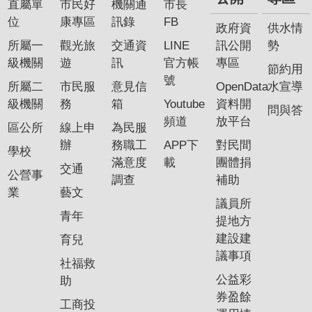
直屬單
市民好
機關通
市長
位
康專區
訊錄
FB
政府資
供水情
所屬一
觀光旅
交通資
LINE
訊公開
勢
級機關
遊
訊
官方帳
專區
節約用
號
所屬二
市民服
意見信
OpenData
水宣導
級機關
務
箱
Youtube
資料開
問與答
頻道
放平台
區公所
線上申
為民服
辦
務職工
APP下
對民間
學校
滿意度
載
團體捐
交通
公營事
調查
補助
業
藝文
議員所
青年
提地方
建設建
育兒
議事項
社福救
公益彩
助
券盈餘
工商投