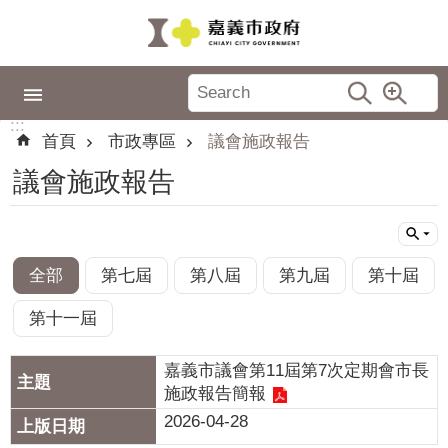
跳到主要內容區塊
:::
市
政
:::
專
首頁
市政專區
議會施政報告
區
議會施政報告
城
市
品
牌
全部
第七屆
第八屆
第九屆
第十屆
認
第十一屆
識
嘉
嘉義市議會第11屆第7次定期會市長
義
施政報告簡報
2026-04-28
新