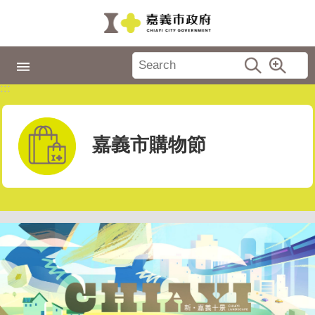
跳到主要內容區塊
:::
市
政
:::
專
區
城
嘉義市購物節
市
品
牌
認
識
嘉
義
新