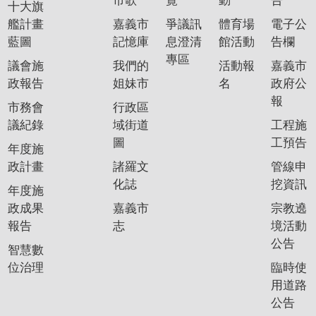
市歌
覽
動
告
十大旗
艦計畫
嘉義市
爭議訊
體育場
電子公
藍圖
記憶庫
息澄清
館活動
告欄
專區
議會施
我們的
活動報
嘉義市
政報告
姐妹市
名
政府公
報
市務會
行政區
議紀錄
域街道
工程施
圖
工預告
年度施
政計畫
諸羅文
管線申
化誌
挖資訊
年度施
政成果
嘉義市
宗教遶
報告
志
境活動
公告
智慧數
位治理
臨時使
用道路
公告