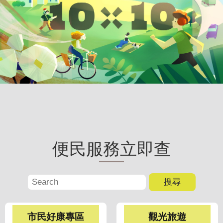
聞
活
動
公
告
機
關
網
站
便民服務立即查
便
民
服
務
聯
市民好康專區
觀光旅遊
絡