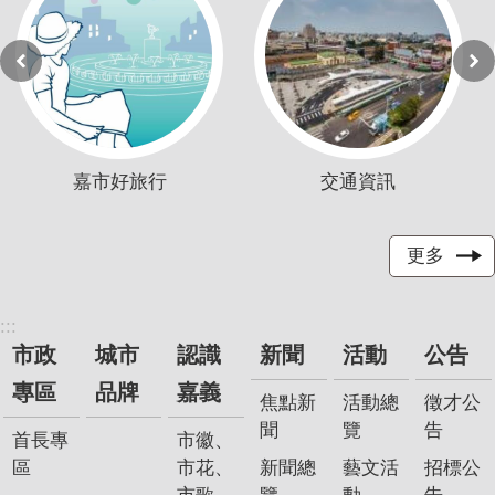
嘉市好旅行
交通資訊
更多
:::
市政
城市
認識
新聞
活動
公告
專區
品牌
嘉義
焦點新
活動總
徵才公
聞
覽
告
首長專
市徽、
區
市花、
新聞總
藝文活
招標公