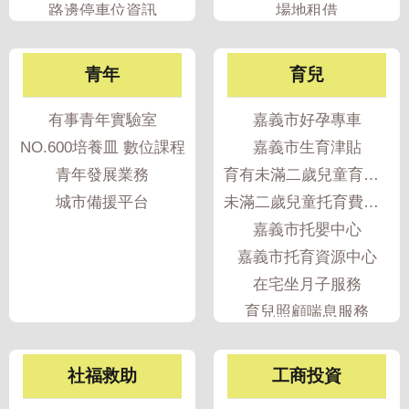
政
路邊停車位資訊
場地租借
策
停車欠費查詢
隱
青年
育兒
私
權
有事青年實驗室
嘉義市好孕專車
政
NO.600培養皿 數位課程
嘉義市生育津貼
策
青年發展業務
育有未滿二歲兒童育兒津貼
資
城市備援平台
未滿二歲兒童托育費用補助
料
嘉義市托嬰中心
開
嘉義市托育資源中心
放
在宅坐月子服務
宣
告
育兒照顧喘息服務
育兒指導服務
產後媽媽多元支持培力服務
社福救助
工商投資