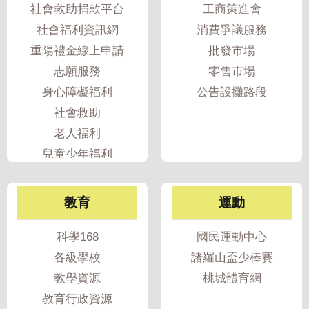
社會救助捐款平台
工商策進會
社會福利資訊網
消費爭議服務
重陽禮金線上申請
批發市場
志願服務
零售市場
身心障礙福利
公告設攤路段
社會救助
老人福利
兒童少年福利
婦女福利
家暴性侵防治
教育
運動
性騷擾防治
遊民服務
科學168
國民運動中心
各級學校
諸羅山盃少棒賽
教學資源
桃城體育網
教育行政資源