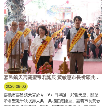
題參展，透過「好生活、好關係、好風格」三大策展主
軸，分享嘉義的生活方式與城市文化。臺灣設計研究院
院長張 ...更多
嘉邑鎮天宮關聖帝君誕辰 黃敏惠市長祈願共創城市幸福
2026-08-06
嘉義市嘉邑鎮天宮於今（6）日舉辦「武哲天皇」關聖
帝君聖誕千秋祝壽大典，典禮莊嚴隆重。嘉義市長黃敏