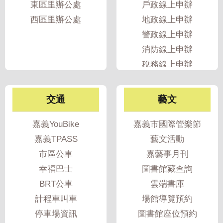
東區里辦公處
戶政線上申辦
專
西區里辦公處
地政線上申辦
區
警政線上申辦
網
消防線上申辦
站
稅務線上申辦
導
覽
交通
藝文
回
首
嘉義YouBike
嘉義市國際管樂節
頁
嘉義TPASS
藝文活動
English
市區公車
嘉藝事月刊
幸福巴士
圖書館藏查詢
資
BRT公車
雲端書庫
訊
計程車叫車
場館導覽預約
安
全
停車場資訊
圖書館座位預約