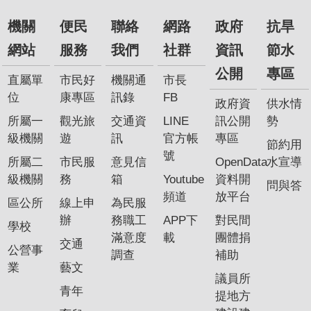
機關
便民
聯絡
網路
政府
抗旱
網站
服務
我們
社群
資訊
節水
公開
專區
直屬單
市民好
機關通
市長
位
康專區
訊錄
FB
政府資
供水情
所屬一
觀光旅
交通資
LINE
訊公開
勢
級機關
遊
訊
官方帳
專區
節約用
號
所屬二
市民服
意見信
OpenData
水宣導
級機關
務
箱
Youtube
資料開
問與答
頻道
放平台
區公所
線上申
為民服
辦
務職工
APP下
對民間
學校
滿意度
載
團體捐
交通
公營事
調查
補助
業
藝文
議員所
青年
提地方