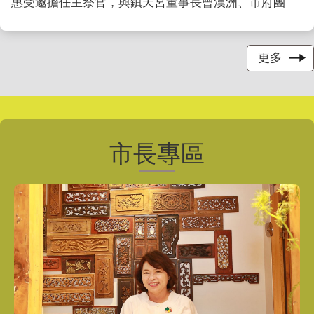
惠受邀擔任主祭官，與鎮天宮董事長曾漢洲、市府團
隊、民意代表暨地方各界代表共同上香、獻禮祈福。眾
人依循傳統祭典儀軌，虔敬行上香、初獻、亞獻及終獻
禮，並於恭讀祝文後焚香化祝，祈求市運昌隆、市民平
更多
安健康。 ...更多
市長專區