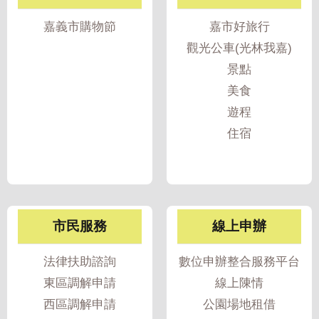
我
嘉義市購物節
嘉市好旅行
們
觀光公車(光林我嘉)
網
景點
路
美食
社
遊程
群
住宿
政
府
資
訊
公
市民服務
線上申辦
開
法律扶助諮詢
數位申辦整合服務平台
抗
旱
東區調解申請
線上陳情
節
西區調解申請
公園場地租借
水