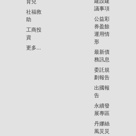
建設建
育兒
議事項
社福救
公益彩
助
券盈餘
工商投
運用情
資
形
更多...
最新債
務訊息
委託規
劃報告
出國報
告
永續發
展專區
丹娜絲
風災災