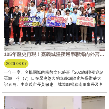
105年歷史再現！嘉義城隍夜巡串聯海內外宮廟 展現宗教文化魅力
2026-08-07
一年一度、名揚國際的宗教文化盛事「2026城隍夜巡諸
羅城」今（7）日在歷史悠久的嘉義城隍廟埕舉辦盛大
記者會。由嘉義市長黃敏惠、城隍廟楊嘉南董事長及各
界貴賓共同宣布盛大的城隍夜巡將於9月11日登場，當
天將迎來睽違105年的海內外宮廟神尊齊聚，夜巡環節
更結合光影、極限特技的演出，讓傳統與現代激盪出全
新的 ...更多